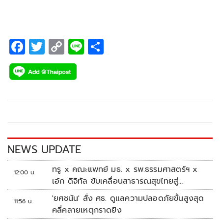
ต่อสู้ นโยบายทวงคืนผืนป่า – เหมืองแร่หินทราย
F
T
C
Li
S
ac
wi
o
n
h
e
tt
p
e
ar
b
er
y
e
o
Li
o
n
k
k
NEWS UPDATE
ทรู x คณะแพทย์ มธ. x รพ.ธรรมศาสตร์ฯ x
12:00 น.
เอ้ก ดิจิทัล ขับเคลื่อนสาธารณสุขไทยสู่
Healthcare AI
'ยศชนัน' สั่ง ศธ. ดูแลความปลอดภัยขั้นสูงสุด
11:56 น.
คลี่คลายเหตุกราดยิง