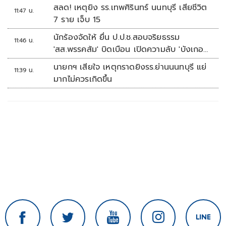
สลด! เหตุยิง รร.เทพศิรินทร์ นนทบุรี เสียชีวิต
11:47 น.
7 ราย เจ็บ 15
นักร้องจัดให้ ยื่น ป.ป.ช.สอบจริยธรรม
11:46 น.
'สส.พรรคส้ม' บิดเบือน เปิดความลับ 'บังเกอร์
ทหาร'
นายกฯ เสียใจ เหตุกราดยิงรร.ย่านนนทบุรี แย่
11:39 น.
มากไม่ควรเกิดขึ้น