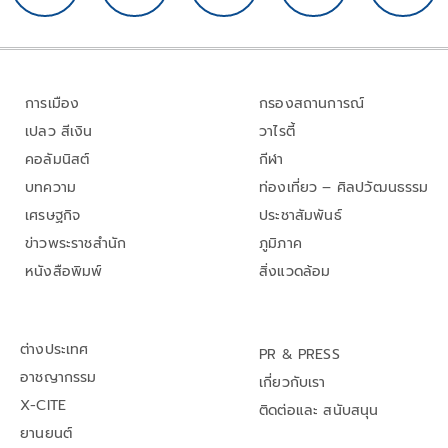
การเมือง
กรองสถานการณ์
เปลว สีเงิน
วาไรตี้
คอลัมนิสต์
กีฬา
บทความ
ท่องเที่ยว – ศิลปวัฒนธรรม
เศรษฐกิจ
ประชาสัมพันธ์
ข่าวพระราชสำนัก
ภูมิภาค
หนังสือพิมพ์
สิ่งแวดล้อม
ต่างประเทศ
PR & PRESS
อาชญากรรม
เกี่ยวกับเรา
X-CITE
ติดต่อและ สนับสนุน
ยานยนต์