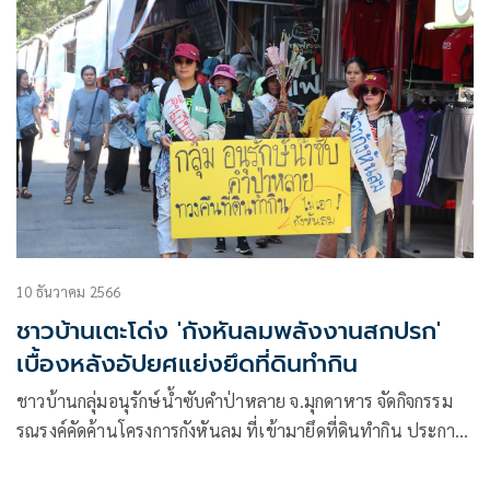
10 ธันวาคม 2566
ชาวบ้านเตะโด่ง 'กังหันลมพลังงานสกปรก'
เบื้องหลังอัปยศแย่งยึดที่ดินทำกิน
ชาวบ้านกลุ่มอนุรักษ์น้ำซับคำป่าหลาย จ.มุกดาหาร จัดกิจกรรม
รณรงค์คัดค้านโครงการกังหันลม ที่เข้ามายึดที่ดินทำกิน ประกาศ
ต่อสู้จนกว่ารัฐจะยุติโครงการ พร้อมเตรียมจัดงาน “บุญสืบชะตา
น้ำซับคำป่าหลายครั้งที่ 4 ในวันที่ 15 ธ.ค.นี้ เปิดบทเรียนพลัง