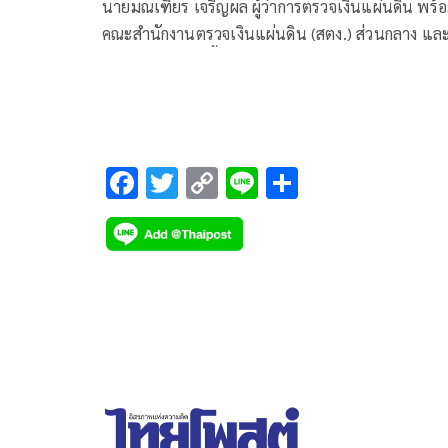
นายมณเฑียร เจริญผล ผู้ว่าการตรวจเงินแผ่นดิน พร้
คณะสำนักงานตรวจเงินแผ่นดิน (สตง.) ส่วนกลาง และ
หวัดฯ ร่วมกันลงพื้นที่ตรวจความคืบหน้าของโครงการ
พัฒนาและปรับปรุงภูมิทัศน์ลำตะคอง
F
T
C
Li
S
ac
wi
o
n
h
e
tt
p
e
ar
b
er
y
e
o
Li
o
n
k
k