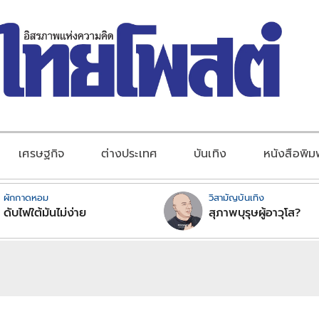
เศรษฐกิจ
ต่างประเทศ
บันเทิง
หนังสือพิม
ผักกาดหอม
วิสามัญบันเทิง
ดับไฟใต้มันไม่ง่าย
สุภาพบุรุษผู้อาวุโส?