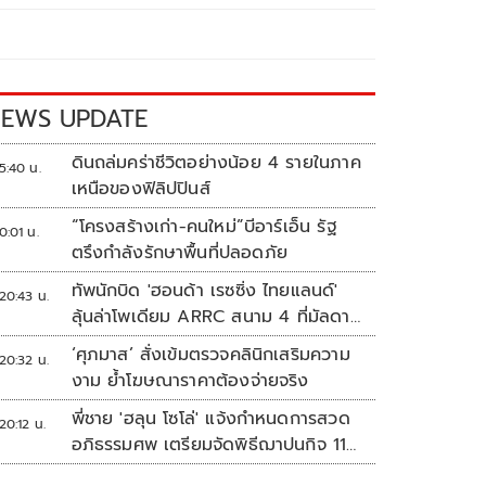
EWS UPDATE
ดินถล่มคร่าชีวิตอย่างน้อย 4 รายในภาค
5:40 น.
เหนือของฟิลิปปินส์
“โครงสร้างเก่า-คนใหม่”บีอาร์เอ็น รัฐ
0:01 น.
ตรึงกำลังรักษาพื้นที่ปลอดภัย
ทัพนักบิด 'ฮอนด้า เรซซิ่ง ไทยแลนด์'
20:43 น.
ลุ้นล่าโพเดียม ARRC สนาม 4 ที่มัลดาลิ
กา
‘ศุภมาส’ สั่งเข้มตรวจคลินิกเสริมความ
20:32 น.
งาม ย้ำโฆษณาราคาต้องจ่ายจริง
พี่ชาย 'ฮลุน โซโล่' แจ้งกำหนดการสวด
20:12 น.
อภิธรรมศพ เตรียมจัดพิธีฌาปนกิจ 11
ส.ค.