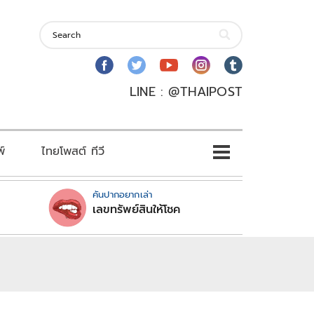
LINE : @THAIPOST
พ์
ไทยโพสต์ ทีวี
คันปากอยากเล่า
เลขทรัพย์สินให้โชค