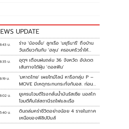
EWS UPDATE
ร่าง 'น้องอั้ม' ลูกเรือ 'มยุรีนารี' ถึงบ้าน
6:43 น.
วันเดียวกันกับ 'ฮลุน' ครอบครัวร่ำไห้
เผยฝันอยากเป็นทหารเรือ
อุตุฯ เตือนฝนถล่ม 36 จังหวัด อัปเดต
6:35 น.
เส้นทางไต้ฝุ่น 'ดอลฟิน'
'มหาดไทย' เผยไทม์ไลน์ หารือกลุ่ม P –
6:19 น.
MOVE มีเหตุกระทบกระทั่งกับอส. ก่อน
พาส่งขึ้นรถกลับ
ยูเครนโจมตีโรงกลั่นน้ำมันรัสเซีย มอสโก
6:02 น.
โจมตีคืนใส่สถานีรถไฟและเรือ
ดินถล่มคร่าชีวิตอย่างน้อย 4 รายในภาค
5:40 น.
เหนือของฟิลิปปินส์