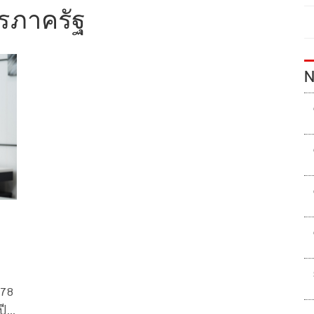
รภาครัฐ
N
 78
ปี