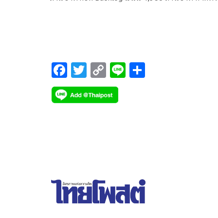
ทะลุ 5 พันล้านบาทลุยประมูลงานใหม่เพียบ ดันผลงา
69 เติบโต 10-15% นิวไฮต่อเนื่อง
F
T
C
Li
S
ac
wi
o
n
h
e
tt
p
e
ar
b
er
y
e
o
Li
o
n
k
k