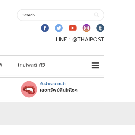
LINE : @THAIPOST
พ์
ไทยโพสต์ ทีวี
คันปากอยากเล่า
เลขทรัพย์สินให้โชค