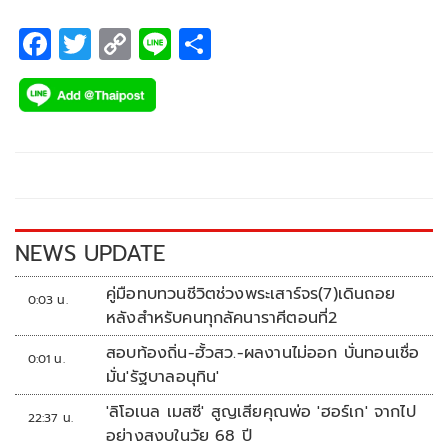
F
T
C
Li
S
ac
wi
o
n
h
e
tt
p
e
ar
b
er
y
e
o
Li
o
n
k
k
NEWS UPDATE
คู่มือทบทวนชีวิตช่วงพระเสาร์จร(7)เดินถอย
0:03 น.
หลังสำหรับคนทุกลัคนาราศีตอนที่2
สอบท้องถิ่น-ฮั้วสว.-ผลงานไม่ออก บั่นทอนเชื่อ
0:01 น.
มั่น'รัฐบาลอนุทิน'
'ลิโอเนล เมสซี' สูญเสียคุณพ่อ 'ฮอร์เก' จากไป
22:37 น.
อย่างสงบในวัย 68 ปี