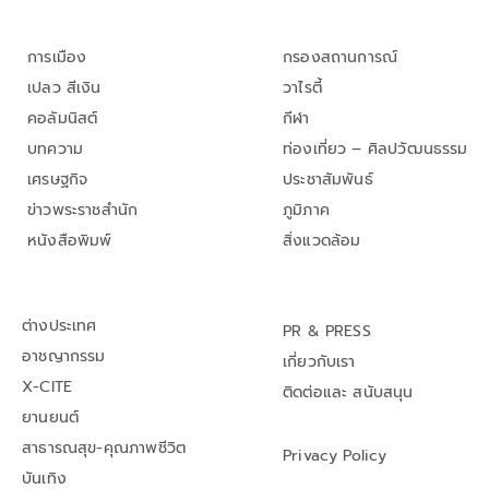
การเมือง
กรองสถานการณ์
เปลว สีเงิน
วาไรตี้
คอลัมนิสต์
กีฬา
บทความ
ท่องเที่ยว – ศิลปวัฒนธรรม
เศรษฐกิจ
ประชาสัมพันธ์
ข่าวพระราชสำนัก
ภูมิภาค
หนังสือพิมพ์
สิ่งแวดล้อม
ต่างประเทศ
PR & PRESS
อาชญากรรม
เกี่ยวกับเรา
X-CITE
ติดต่อและ สนับสนุน
ยานยนต์
สาธารณสุข-คุณภาพชีวิต
Privacy Policy
บันเทิง