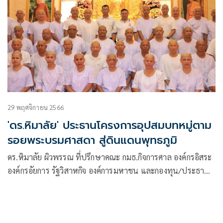
29 พฤศจิกายน 2566
'ดร.หิมาลัย' ประธานโครงการอุปสมบทหมู่ตาม
รอยพระบรมศาสดา สู่ดินแดนพุทธภูมิ
ดร.หิมาลัย ผิวพรรณ ที่ปรึกษาคณะ กมธ.กิจการศาล องค์กรอิสระ
องค์กรอัยการ รัฐวิสาหกิจ องค์การมหาชน และกองทุน/ประธานที่
ปรึกษา “มูลนิธิพระราหู” ประธานจัดโครงการอุปสมบทหมู่ และ
ประธานพระนวกะโพธิ รุ่นที่ 1 ให้เกียรติมาเป็นประธานพิธี