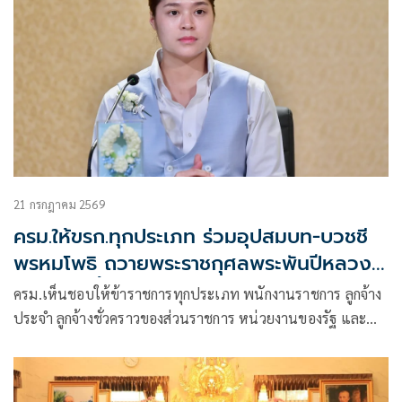
21 กรกฎาคม 2569
ครม.ให้ขรก.ทุกประเภท ร่วมอุปสมบท-บวชชี
พรหมโพธิ ถวายพระราชกุศลพระพันปีหลวง
7-19 ส.ค.นี้ โดยไม่ถือเป็นวันลา
ครม.เห็นชอบให้ข้าราชการทุกประเภท พนักงานราชการ ลูกจ้าง
ประจำ ลูกจ้างชั่วคราวของส่วนราชการ หน่วยงานของรัฐ และ
พนักงานรัฐวิสาหกิจ ลาเข้าร่วมโครงการอุปสมบทบวชชีพรหม
โพธิและปฏิบัติธรรม อุทิศถวายสมเด็จพระนางเจ้าสิริกิติ์
พระบรมราชินีนาถ พระบรมราชชนนีพันปีหลวง