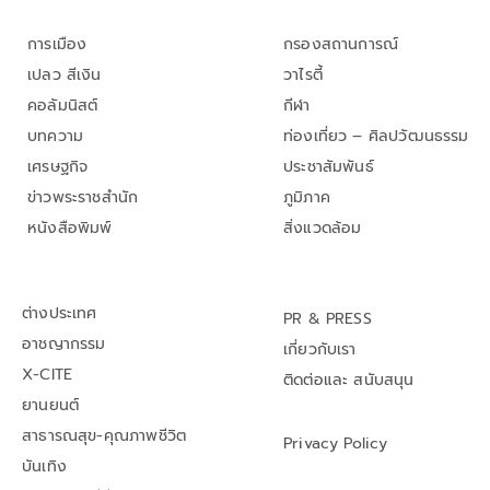
การเมือง
กรองสถานการณ์
เปลว สีเงิน
วาไรตี้
คอลัมนิสต์
กีฬา
บทความ
ท่องเที่ยว – ศิลปวัฒนธรรม
เศรษฐกิจ
ประชาสัมพันธ์
ข่าวพระราชสำนัก
ภูมิภาค
หนังสือพิมพ์
สิ่งแวดล้อม
ต่างประเทศ
PR & PRESS
อาชญากรรม
เกี่ยวกับเรา
X-CITE
ติดต่อและ สนับสนุน
ยานยนต์
สาธารณสุข-คุณภาพชีวิต
Privacy Policy
บันเทิง