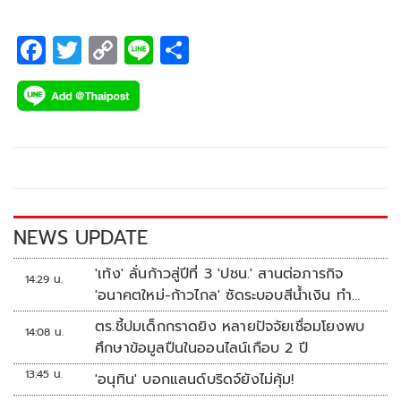
F
T
C
Li
S
ac
wi
o
n
h
e
tt
p
e
ar
b
er
y
e
o
Li
o
n
k
k
NEWS UPDATE
'เท้ง' ลั่นก้าวสู่ปีที่ 3 'ปชน.' สานต่อภารกิจ
14:29 น.
'อนาคตใหม่-ก้าวไกล' ซัดระบอบสีน้ำเงิน ทำ
หลักนิติรัฐ-นิติธรรมสั่นคลอน
ตร.ชี้ปมเด็กกราดยิง หลายปัจจัยเชื่อมโยงพบ
14:08 น.
ศึกษาข้อมูลปืนในออนไลน์เกือบ 2 ปี
13:45 น.
'อนุทิน' บอกแลนด์บริดจ์ยังไม่คุ้ม!