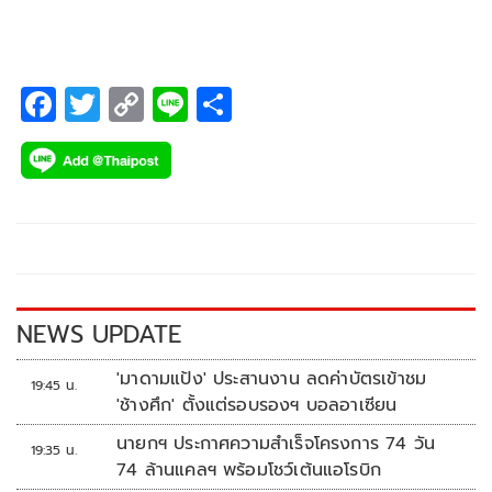
ประโยชน์ทางเศรษฐกิจ 2.3 แสนล้านบาท
F
T
C
Li
S
ac
wi
o
n
h
e
tt
p
e
ar
b
er
y
e
o
Li
o
n
k
k
NEWS UPDATE
'มาดามแป้ง' ประสานงาน ลดค่าบัตรเข้าชม
19:45 น.
'ช้างศึก' ตั้งแต่รอบรองฯ บอลอาเซียน
นายกฯ ประกาศความสำเร็จโครงการ 74 วัน
19:35 น.
74 ล้านแคลฯ พร้อมโชว์เต้นแอโรบิก