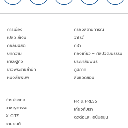
การเมือง
กรองสถานการณ์
เปลว สีเงิน
วาไรตี้
คอลัมนิสต์
กีฬา
บทความ
ท่องเที่ยว – ศิลปวัฒนธรรม
เศรษฐกิจ
ประชาสัมพันธ์
ข่าวพระราชสำนัก
ภูมิภาค
หนังสือพิมพ์
สิ่งแวดล้อม
ต่างประเทศ
PR & PRESS
อาชญากรรม
เกี่ยวกับเรา
X-CITE
ติดต่อและ สนับสนุน
ยานยนต์