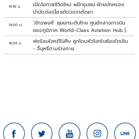
เปิดโอกาสชีวิตใหม่ ผนึกชุมชน-ฝ่ายปกครอง
19:16 น.
บำบัดต่อเนื่องตัดวงจรติดยา
‘ภัทรพงศ์’ ลุยยกระดับไทย ศูนย์กลางการบิน
19:00 น.
ของภูมิภาค World-Class Aviation Hub |
ห้องข่าวไทยโพสต์สุดสัปดาห์
พ่อร้อนใจคดีไม่คืบ ลูกโดนหัวโจกในห้องไถเงิน
18:34 น.
- จี้บุหรี่ตามร่างกาย