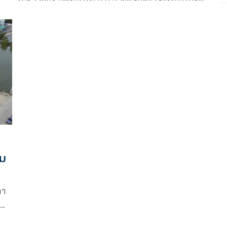
และ สหพันธ์วีลแชร์บาสเกตบอลนานาชาติ และ สิงห์
คอร์เปอเรชั่น ได้ร่วมกันเป็นเจ้าภาพศึกใหญ่ วีลแชร์
บาสเกตบอลชิงแชมป์โลกหญิง รุ่นอายุไม่เกิน 25 ปี
รายการ 2023 IWBF Wheelchair Basketball U25
Women’s World Championship มีทัพวีลแชร์
บาสเกตบอลชั้นนำของโลก 10 ชาติ ร่วมชั้นฝีมือ ระหว่าง
วันที่ 3-9 ตุลาคม 2566 ที่ อินดอร์ สเตเดียม หัวหมาก
การกีฬาแห่งประเทศไทย
่ม
ลา
บ