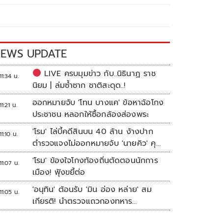
EWS UPDATE
LIVE ครบมุมข่าว กับ..นิธินาฏ ราช
11:34 น.
นิยม | ล่มซ้ำซาก ชาติสะดุด..!
ออกหมายจับ 'โทน บางแค' ข้อหาฉ้อโกง
11:21 น.
ประชาชน หลอกให้ซื้อกล้องส่องพระ
'โรม' ไล่บี้คดีสินบน 40 ล้าน ง้างปาก
11:10 น.
ตำรวจแจงไม่ออกหมายจับ 'นายคิว' คุม
เว็บพนัน
'โรม' ข้องใจโกงท้องถิ่นตัดตอนนักการ
11:07 น.
เมือง! ฟุ้งขยี้ต่อ
'อนุทิน' ต้อนรับ 'มิน อ่อง หล่าย' สม
11:05 น.
เกียรติ! นำตรวจแถวกองทหาร
เกียรติยศ