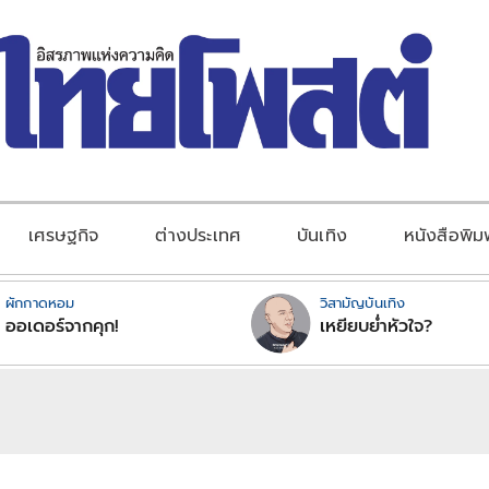
เศรษฐกิจ
ต่างประเทศ
บันเทิง
หนังสือพิม
ผักกาดหอม
วิสามัญบันเทิง
ออเดอร์จากคุก!
เหยียบย่ำหัวใจ?