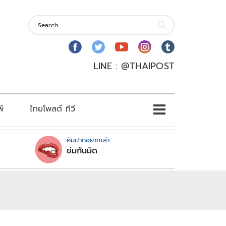
LINE : @THAIPOST
พ์
ไทยโพสต์ ทีวี
คันปากอยากเล่า
ข่มกันมิด