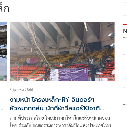
็ก
N
3 ตุลาคม 2566
งามหน้า'โครงเหล็ก-ฝ้า' อินดอร์ฯ
หัวหมากถล่ม นักกีฬาวีลแชร์10ชาติ
กระเจิง
ตามที่ประเทศไทย โดยสมาคมกีฬาวีลแชร์บาสเกตบอล
ไทย ร่วมกับ คณะกรรมการพาราลิมปิกแห่งประเทศไทย