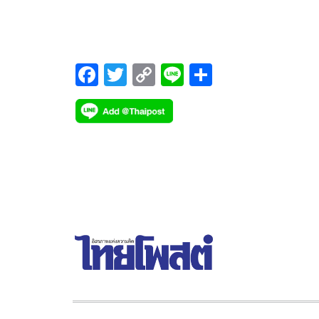
บาดเจ็บ ภายในซอยประชาอุทิศ 90 หมู่ 1 ตำบลบ้าน
คลองสวน อำเภอพระสมุทรเจดีย์ จังหวัดสมุทรปรากา
หลังรับแจ้งจึงพร้อมด้วยเจ้าหน้าที่มูลนิธิป่อเต็กตึ๊งเดิ
ทางไปตรวจสอบ
F
T
C
Li
S
ac
wi
o
n
h
e
tt
p
e
ar
b
er
y
e
o
Li
o
n
k
k