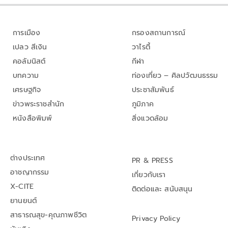
การเมือง
กรองสถานการณ์
เปลว สีเงิน
วาไรตี้
คอลัมนิสต์
กีฬา
บทความ
ท่องเที่ยว – ศิลปวัฒนธรรม
เศรษฐกิจ
ประชาสัมพันธ์
ข่าวพระราชสำนัก
ภูมิภาค
หนังสือพิมพ์
สิ่งแวดล้อม
ต่างประเทศ
PR & PRESS
อาชญากรรม
เกี่ยวกับเรา
X-CITE
ติดต่อและ สนับสนุน
ยานยนต์
สาธารณสุข-คุณภาพชีวิต
Privacy Policy