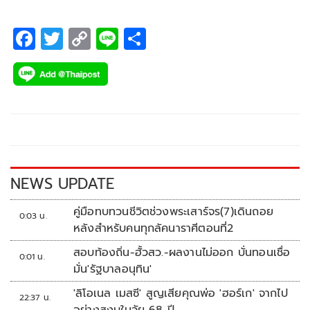
F
T
C
Li
S
ac
wi
o
n
h
e
tt
p
e
ar
b
er
y
e
o
Li
o
n
k
k
NEWS UPDATE
คู่มือทบทวนชีวิตช่วงพระเสาร์จร(7)เดินถอย
0:03 น.
หลังสำหรับคนทุกลัคนาราศีตอนที่2
สอบท้องถิ่น-ฮั้วสว.-ผลงานไม่ออก บั่นทอนเชื่อ
0:01 น.
มั่น'รัฐบาลอนุทิน'
'ลิโอเนล เมสซี' สูญเสียคุณพ่อ 'ฮอร์เก' จากไป
22:37 น.