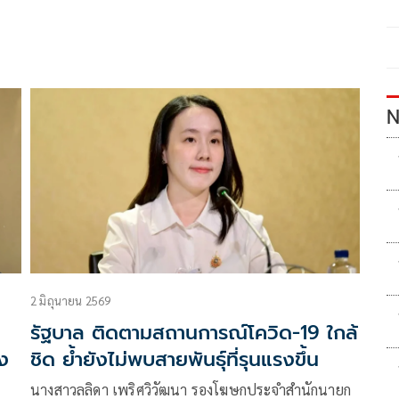
9
N
2 มิถุนายน 2569
รัฐบาล ติดตามสถานการณ์โควิด-19 ใกล้
รง
ชิด ย้ำยังไม่พบสายพันธุ์ที่รุนแรงขึ้น
นางสาวลลิดา เพริศวิวัฒนา รองโฆษกประจำสำนักนายก