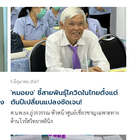
แพทยศาสตร์ จุฬา โพสต์เฟซบุ๊กว่า
น
5 มิถุนายน 2567
'หมอยง' ชี้สายพันธุ์โควิดในไทยตั้งแต่
่ง
ต้นปีเปลี่ยนแปลงชัดเจน!
ง
ศ.นพ.ยง ภู่วรวรรณ หัวหน้าศูนย์เชี่ยวชาญเฉพาะทาง
ด้านไวรัสวิทยาคลินิก