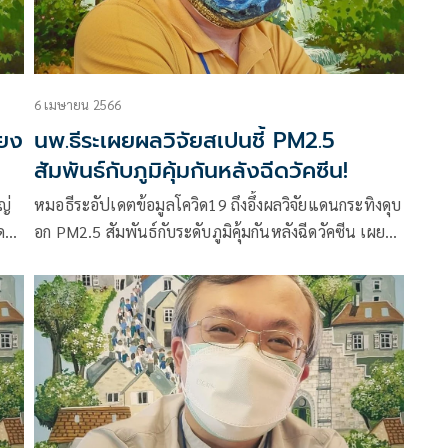
6 เมษายน 2566
่ยง
นพ.ธีระเผยผลวิจัยสเปนชี้ PM2.5
สัมพันธ์กับภูมิคุ้มกันหลังฉีดวัคซีน!
ญ่
หมอธีระอัปเดตข้อมูลโควิด19 ถึงอึ้งผลวิจัยแดนกระทิงดุบ
าชี้
อก PM2.5 สัมพันธ์กับระดับภูมิคุ้มกันหลังฉีดวัคซีน เผย
WHO ยังบอกไวรัสโควิดยังกลายพันธุ์ต่อเนื่องไม่นิ่ง!