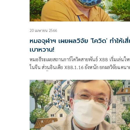
20 เมษายน 2566
หมอจุฬาฯ เผยผลวิจัย 'โควิด' ทำให้เสี
เบาหวาน!
หมอธีระเผยสถานการ์โควิดสายพันธ์ XBB เริ่มเล่นให
ในจีน ส่วนอินเดีย XBB.1.16 ยังหนัก ยกผลวิจัยแคนาด
ชัดผู้ติดเชื้อเสี่ยงเบาหวาน ผู้สูงอายุเสี่ยงโรคหัวใจและ
หลอดเลือด