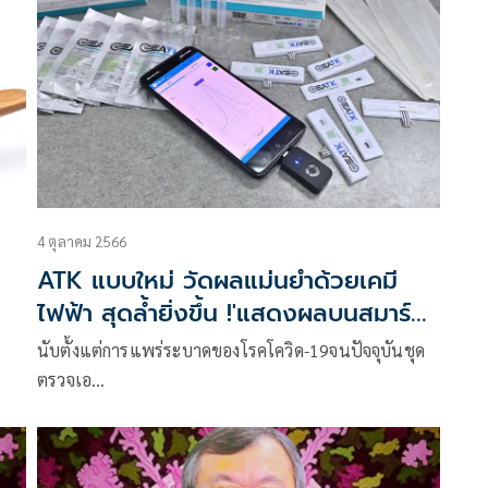
4 ตุลาคม 2566
ATK แบบใหม่ วัดผลแม่นยำด้วยเคมี
ไฟฟ้า สุดล้ำยิ่งขึ้น !'แสดงผลบนสมาร์ท
โฟน'
นับตั้งแต่การแพร่ระบาดของโรคโควิด-19จนปัจจุบันชุด
ตรวจเอ…