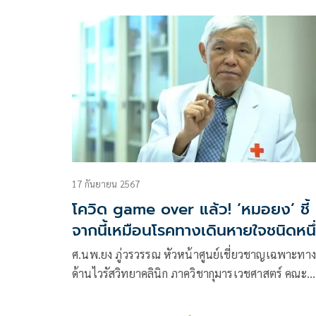
แล้ว โดยไม่มีอาการหรือมีอาการน้อย พร้อมตรวจพบ
ภูมิคุ้มกันต้านไวรัสสายพันธุ์ใหม่ แม้ไม่เคยได้รับวัคซี
ระบุชัด “วัคซีนอาจไม่มีความจำเป็นในเด็กเล็กที่แข็ง
แรง”
17 กันยายน 2567
โควิด game over แล้ว! ‘หมอยง’ ชี้
จากนี้เหมือนโรคทางเดินหายใจชนิดหนึ
ศ.นพ.ยง ภู่วรวรรณ หัวหน้าศูนย์เชี่ยวชาญเฉพาะทา
ด้านไวรัสวิทยาคลินิก ภาควิชากุมารเวชศาสตร์ คณะ
แพทยศา