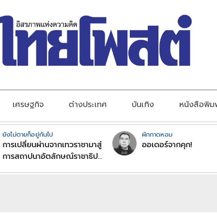
เศรษฐกิจ
ต่างประเทศ
บันเทิง
หนังสือพิม
ยังไม่ตายก็อยู่กันไป
ผักกาดหอม
การเปลี่ยนผ่านจากเทวราชามาสู่
ออเดอร์จากคุก!
การสถาปนาอัตลักษณ์ราชาธิป
ไตยแบบพุทธศาสนาในพระไตร
ปิฏก : สามัญผลสูตรในฐานะ
ทฤษฎีขีดจำกัดของอำนาจรัฐ
เหนือแรงงานและทรัพย์สิน