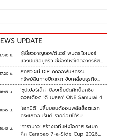
EWS UPDATE
ผู้เชี่ยวชาญซอฟต์แวร์ พบตร.ไซเบอร์
17:40 น.
แจงปมข้อมูลรั่ว ชี้ช่องโหว่เกิดจากรหัส
ผ่านจนท.หลุด ไม่ใช่ถูกแฮกระบบ
สกสว.ผนึ DIP คิกออฟมหกรรม
17:20 น.
ทรัพย์สินทางปัญญา ขับเคลื่อนธุรกิจ
ไทยสู่อนาคต
'ซุปเปอร์เล็ก' ป้องเข็มขัดคิกบ็อกซิ่ง
16:45 น.
ดวลเดือด 'ดิ เบลลา' ONE Samurai 4
‘เอกนิติ’ ปลื้มบอนด์ออมพลัสล็อตแรก
16:45 น.
กระแสตอบรับดี รายย่อยได้รับ
จัดสรร2.2หมื่นคน เปิดจองรอบใหม่
'คาราบาว' สร้างเวทีแห่งโอกาส ระเบิก
16:43 น.
ก.ย.นี้
ศึก Carabao 7-a-Side Cup 2026