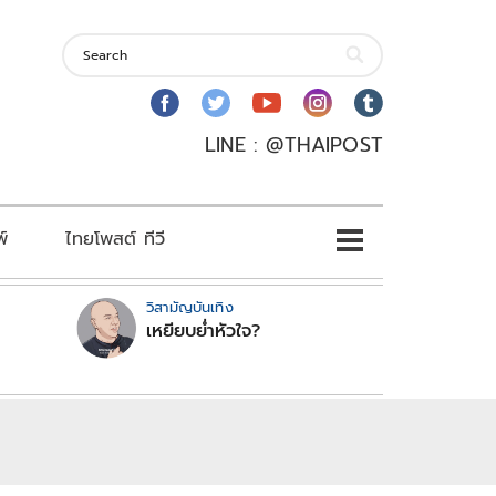
LINE : @THAIPOST
พ์
ไทยโพสต์ ทีวี
วิสามัญบันเทิง
เหยียบย่ำหัวใจ?