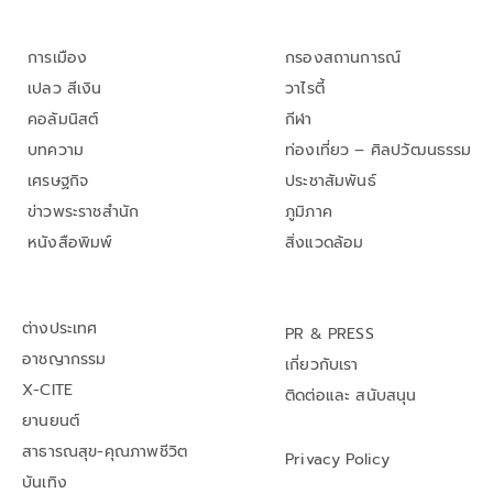
การเมือง
กรองสถานการณ์
เปลว สีเงิน
วาไรตี้
คอลัมนิสต์
กีฬา
บทความ
ท่องเที่ยว – ศิลปวัฒนธรรม
เศรษฐกิจ
ประชาสัมพันธ์
ข่าวพระราชสำนัก
ภูมิภาค
หนังสือพิมพ์
สิ่งแวดล้อม
ต่างประเทศ
PR & PRESS
อาชญากรรม
เกี่ยวกับเรา
X-CITE
ติดต่อและ สนับสนุน
ยานยนต์
สาธารณสุข-คุณภาพชีวิต
Privacy Policy
บันเทิง