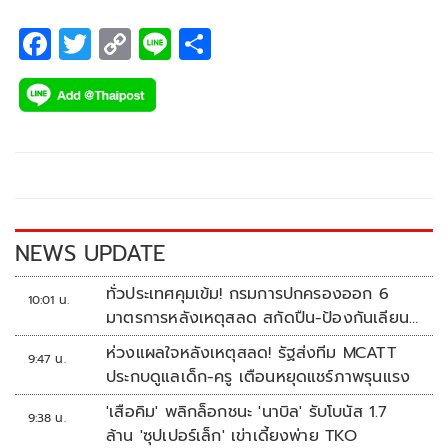
Blind Audition เพียง 1 วัน มียอดการรับชมบน YouTube ติด
Trending อันดับ 2 ของไทย ยอดทะลุผ่าน 1 ล้านวิวและกำลัง
F
T
C
Li
S
ทยอยเพิ่มขึ้นเรื่อย ๆ และยอดการรับชมคลิปบน TikTok กว่า 2
ac
wi
o
n
h
ล้านครั้ง
e
tt
p
e
ar
b
er
y
e
o
Li
o
n
k
k
NEWS UPDATE
ทั่วประเทศคุมเข้ม! กรมการปกครองออก 6
10:01 น.
มาตรการหลังเหตุสลด สกัดปืน-ป้องกันเลียน
แบบ
ห่วงแผลใจหลังเหตุสลด! รัฐส่งทีม MCATT
9:47 น.
ประกบดูแลเด็ก-ครู เตือนหยุดแชร์ภาพรุนแรง
'เสือคิม' พลิกล็อกชนะ 'นาบิล' รับโบนัส 1.7
9:38 น.
ล้าน 'ซุปเปอร์เล็ก' เข่าเดี้ยงพ่าย TKO