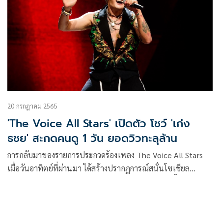
20 กรกฎาคม 2565
'The Voice All Stars' เปิดตัว โชว์ 'เก่ง
ธชย' สะกดคนดู 1 วัน ยอดวิวทะลุล้าน
การกลับมาของรายการประกวดร้องเพลง The Voice All Stars
เมื่อวันอาทิตย์ที่ผ่านมา ได้สร้างปรากฏการณ์สนั่นโซเชียล
เพราะไม่ทันข้ามคืนกระแส #TheVoiceAllStarsTH ขึ้นเทรนด์
Twitter และที่คนพูดถึงมากที่สุดหนึ่งโชว์ คือ ลีลาการร้องเพลง
โคโยตี้ แบบสับสุดทุกตัวโน้ตของ เก่ง-ธชย ประทุมวรรณ ในรอบ