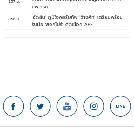
8:57 น.
นพ.สรณ
'ฮัดสัน' ภูมิใจฟอร์มทัพ 'ช้างศึก' เตรียมพร้อม
8:56 น.
รับมือ 'สิงคโปร์' ตัดเชือก AFF