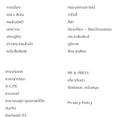
การเมือง
กรองสถานการณ์
เปลว สีเงิน
วาไรตี้
คอลัมนิสต์
กีฬา
บทความ
ท่องเที่ยว – ศิลปวัฒนธรรม
เศรษฐกิจ
ประชาสัมพันธ์
ข่าวพระราชสำนัก
ภูมิภาค
หนังสือพิมพ์
สิ่งแวดล้อม
ต่างประเทศ
PR & PRESS
อาชญากรรม
เกี่ยวกับเรา
X-CITE
ติดต่อและ สนับสนุน
ยานยนต์
สาธารณสุข-คุณภาพชีวิต
Privacy Policy
บันเทิง
ไทยโพสต์ ทีวี