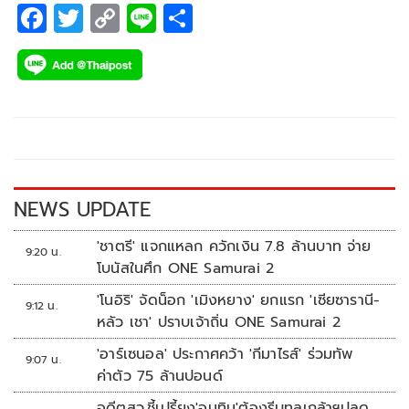
F
T
C
Li
S
ac
wi
o
n
h
e
tt
p
e
ar
b
er
y
e
o
Li
o
n
k
k
NEWS UPDATE
'ชาตรี' แจกแหลก ควักเงิน 7.8 ล้านบาท จ่าย
9:20 น.
โบนัสในศึก ONE Samurai 2
'โนอิริ' จัดน็อก 'เมิงหยาง' ยกแรก 'เซียซารานี-
9:12 น.
หลัว เชา' ปราบเจ้าถิ่น ONE Samurai 2
'อาร์เซนอล' ประกาศคว้า 'กีมาไรส์' ร่วมทัพ
9:07 น.
ค่าตัว 75 ล้านปอนด์
อดีตสว.ชี้เปรี้ยง'อนุทิน'ต้องรีบทูลเกล้าฯปลด