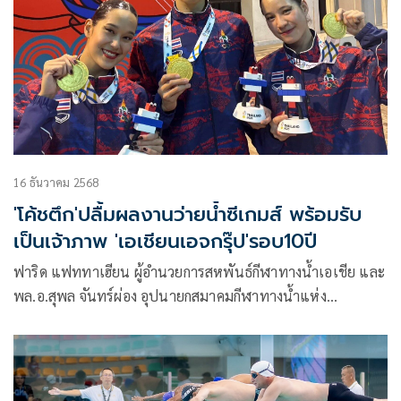
16 ธันวาคม 2568
'โค้ชตึก'ปลื้มผลงานว่ายน้ำซีเกมส์ พร้อมรับ
เป็นเจ้าภาพ 'เอเชียนเอจกรุ๊ป'รอบ10ปี
ฟาริด แฟททาเฮียน ผู้อำนวยการสหพันธ์กีฬาทางน้ำเอเชีย และ
พล.อ.สุพล จันทร์ผ่อง อุปนายกสมาคมกีฬาทางน้ำแห่ง
ประเทศไทย ร่วมกันเซ็นสัญญาให้ไทยเป็นเจ้าภาพการแข่งขัน
ว่ายน้ำเอเชียนเอจกรุ๊ป 2026 โดยมี พล.ต.ดร.ธนนท์ แสงนาค
อุปนายกสมาคม และ “โค้ชตึก” นายธนาวิชญ์ โถสกุล เลขาธิการ
สมาคมกีฬาทางน้ำแห่งประเทศไทย เป็นสักขีพยาน ที่สระว่าย