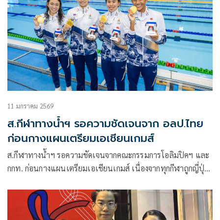
11 มกราคม 2569
ส.กีฬาทางน้ำฯ รอความชัดเจนจาก อลป.ไทย
ก่อนกางแผนเตรียมเอเชียนเกมส์
ส.กีฬาทางน้ำฯ รอความชัดเจนจากคณะกรรมการโอลิมปิคฯ และ
กกท. ก่อนกางแผนเตรียมเอเชียนเกมส์ เนื่องจากทุกกีฬาถูกญี่ปุ่น
ตีกลับมาให้พิจารณากันใหม่ รวมถึงงบประมาณเตรียมเอเชียน
เกมส์เพียง 226 ล้านบาท ทั้งนี้ยังยืนพื้นที่กลุ่มนักกีฬาของสมาคม
ที่ได้เหรียญทองซีเกมส์ก่อน