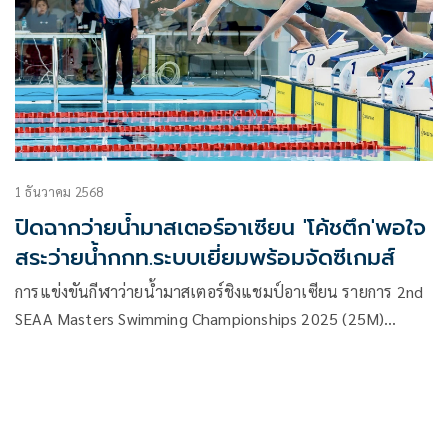
น้ำ กกท.
1 ธันวาคม 2568
ปิดฉากว่ายน้ำมาสเตอร์อาเซียน 'โค้ชตึก'พอใจ
สระว่ายน้ำกกท.ระบบเยี่ยมพร้อมจัดซีเกมส์
การแข่งขันกีฬาว่ายน้ำมาสเตอร์ชิงแชมป์อาเซียน รายการ 2nd
SEAA Masters Swimming Championships 2025 (25M)
ระหว่างวันที่ 29-30 พ.ย.2568 โดยมี ยุธยา จีนหีต ผู้อำนวยการ
ฝ่ายพัฒนากีฬาเป็นเลิศ เป็นประธานในพิธีเปิดการแข่งขัน
พร้อมด้วย พลเอก ยุทธเกียรติ์ ล้วนไพรินทร์ ที่ปรึกษาสมาคม
กีฬาทางน้ำแห่งประเทศไทย,