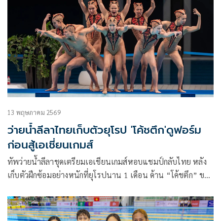
13 พฤษภาคม 2569
ว่ายน้ำลีลาไทยเก็บตัวยุโรป 'โค้ชตึก'ดูฟอร์ม
ก่อนสู้เอเชี่ยนเกมส์
ทัพว่ายน้ำลีลาชุดเตรียมเอเชียนเกมส์หอบแชมป์กลับไทย หลัง
เก็บตัวฝึกซ้อมอย่างหนักที่ยุโรปนาน 1 เดือน ด้าน “โค้ชตึก” ขอ
ประเมินผลงานในศึกเอเชียนเอจกรุ๊ปที่ไทยเป็นเจ้าภาพในเดือน
กรกฎาคมนี้ ก่อนจะตั้งเป้าในศึกเอเชียนเกมส์ แต่ก็ยืนยันว่าจะ
ต้องทำผลงานให้ดีกว่าเอเชียนเกมส์ครั้งที่แล้ว