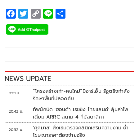
F
T
C
Li
S
ac
wi
o
n
h
e
tt
p
e
ar
b
er
y
e
o
Li
o
n
k
k
NEWS UPDATE
“โครงสร้างเก่า-คนใหม่”บีอาร์เอ็น รัฐตรึงกำลัง
0:01 น.
รักษาพื้นที่ปลอดภัย
ทัพนักบิด 'ฮอนด้า เรซซิ่ง ไทยแลนด์' ลุ้นล่าโพ
20:43 น.
เดียม ARRC สนาม 4 ที่มัลดาลิกา
‘ศุภมาส’ สั่งเข้มตรวจคลินิกเสริมความงาม ย้ำ
20:32 น.
โฆษณาราคาต้องจ่ายจริง