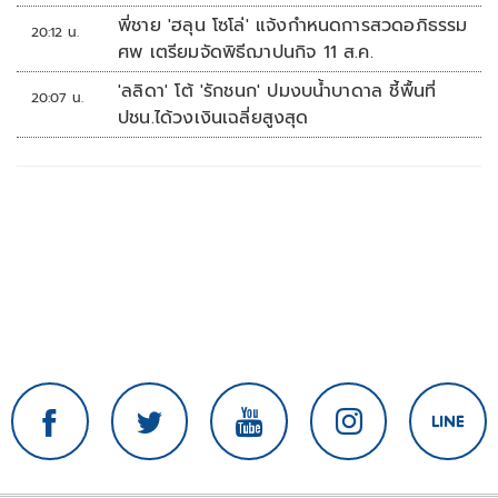
พี่ชาย 'ฮลุน โซโล่' แจ้งกำหนดการสวดอภิธรรม
20:12 น.
ศพ เตรียมจัดพิธีฌาปนกิจ 11 ส.ค.
'ลลิดา' โต้ 'รักชนก' ปมงบน้ำบาดาล ชี้พื้นที่
20:07 น.
ปชน.ได้วงเงินเฉลี่ยสูงสุด