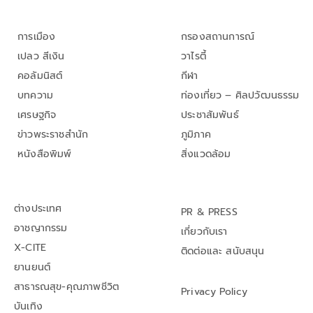
การเมือง
กรองสถานการณ์
เปลว สีเงิน
วาไรตี้
คอลัมนิสต์
กีฬา
บทความ
ท่องเที่ยว – ศิลปวัฒนธรรม
เศรษฐกิจ
ประชาสัมพันธ์
ข่าวพระราชสำนัก
ภูมิภาค
หนังสือพิมพ์
สิ่งแวดล้อม
ต่างประเทศ
PR & PRESS
อาชญากรรม
เกี่ยวกับเรา
X-CITE
ติดต่อและ สนับสนุน
ยานยนต์
สาธารณสุข-คุณภาพชีวิต
Privacy Policy
บันเทิง