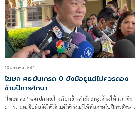
10 มกราคม 2567
โฆษก ศธ.ยันเกรด 0 ยังมีอยู่แต่ไม่ควรดอง
ข้ามปีการศึกษา
‘โฆษก ศธ.’ แจงปม ผอ.โรงเรียนอ้างคำสั่ง สพฐ.ห้ามให้ นร. ติด
0 – ร.- มส. ยืนยันยังให้ได้ แต่ให้เร่งแก้ให้ทันภายในปีการศึกษา
ห้ามดองไว้