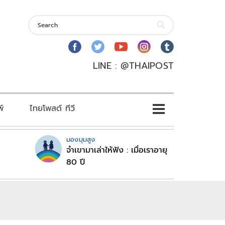
LINE : @THAIPOST
พ์
ไทยโพสต์ ทีวี
มองมุมสูง
จำเขามาเล่าให้ฟัง : เมื่อเราอายุ
80 ปี