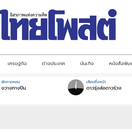
เศรษฐกิจ
ต่างประเทศ
บันเทิง
หนังสือพิม
ผักกาดหอม
เสียบซึ่งหน้า
ขวางทางปืน
ดาวรุ่งส่อดาวร่วง