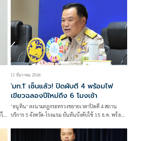
เดินทางไปตรวจรราชการที่ จังหวัดเชียงใหม่ เพื่อตรวจ
การดูแลการรักษาความปลอดภัยให้กับนักท่องเที่ยว และ
การอำนวยความสะดวกในการเดินทางในแหล่งท่องเที่ยว
ต่างๆ ของภาคเหนือ อาทิ การอำนวยความสะดวกของกอง
บัญชาการตำรวจภูธรภาค 5 และฝ่ายปกครอง รวมทั้ง
หน่วยงานที่เกี่ยวข้อง อาทิ กองทัพ หน่วยแพทย์ต่างๆใน
ทุกจังหวัดตามข้อสั่งการของนายกรัฐมนตรี ที่ให้กระทรวง
และหน่วยงานที่เกี่ยวข้องไปดำเนินการ ในการเรื่องการ
ดูแลช่วงเทศกาลสงกรานต์ เมื่อวันอังคารที่ 8 เมษายน ที่
11 ธันวาคม 2566
ผ่านมา
'มท.1' เซ็นแล้ว! ปิดผับตี 4 พร้อมไฟ
เขียวฉลองปีใหม่ถึง 6 โมงเช้า
‘อนุทิน’ ลงนามกฎกระทรวงขยายเวลาปิดตี 4 สถาน
ู่ใน
บริการ 5 จังหวัด-โรงแรม ยันทันบังคับใช้ 15 ธ.ค. พร้อม
้
ไฟเขียวสถานบันเทิงทั่วประเทศ ฉลองปีใหม่ถึง 6 โมง
เช้า