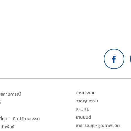
ต่างประเทศ
สถานการณ์
อาชญากรรม
้
X-CITE
ยานยนต์
เที่ยว – ศิลปวัฒนธรรม
สาธารณสุข-คุณภาพชีวิต
สัมพันธ์