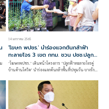
14 มกราคม 2565
น
'โฆษก พปชร.' นำร่องแจกต้นกล้าฟ้า
ทะลายโจร 3 เขต กทม. ชวน ปชช.ปลูก
ต้านโควิด
าม
‘โฆษกพปชร.’ เดินหน้าโครงการ ‘ปลูกฟ้าทะลายโจรคู่
บ้านต้านโควิด’ นำร่องแจกต้นกล้าพื้นที่ปทุมวัน-บางรัก-
สาทร ชวน ปชช. ร่วมปลูกเพื่อตนเอง และครอบครัว