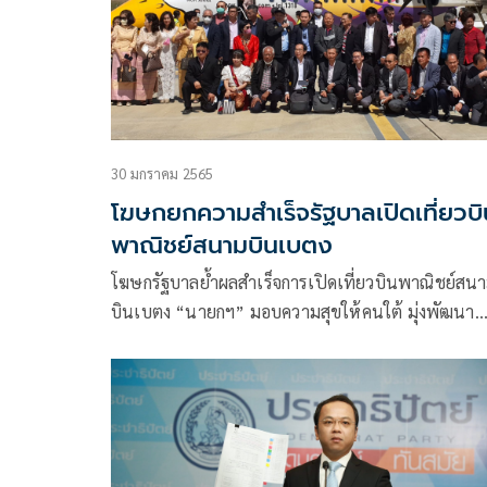
30 มกราคม 2565
โฆษกยกความสำเร็จรัฐบาลเปิดเที่ยวบิ
พาณิชย์สนามบินเบตง
โฆษกรัฐบาลย้ำผลสำเร็จการเปิดเที่ยวบินพาณิชย์สน
บินเบตง “นายกฯ” มอบความสุขให้คนใต้ มุ่งพัฒนา
เศรษฐกิจภาคใต้อย่างเป็นรูปธรรม