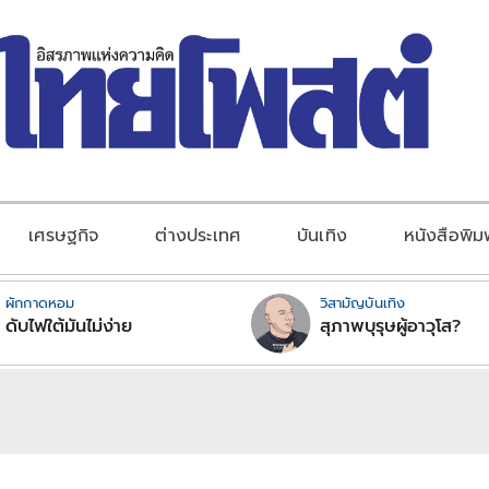
เศรษฐกิจ
ต่างประเทศ
บันเทิง
หนังสือพิม
ผักกาดหอม
วิสามัญบันเทิง
ดับไฟใต้มันไม่ง่าย
สุภาพบุรุษผู้อาวุโส?