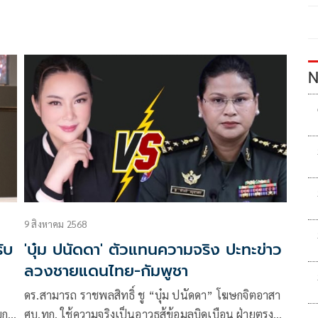
N
9 สิงหาคม 2568
ับ
'บุ๋ม ปนัดดา' ตัวแทนความจริง ปะทะข่าว
ลวงชายแดนไทย-กัมพูชา
ดร.สามารถ ราชพลสิทธิ์ ชู “บุ๋ม ปนัดดา” โฆษกจิตอาสา
ยก
ศบ.ทก. ใช้ความจริงเป็นอาวุธสู้ข้อมูลบิดเบือน ฝ่ายตรง