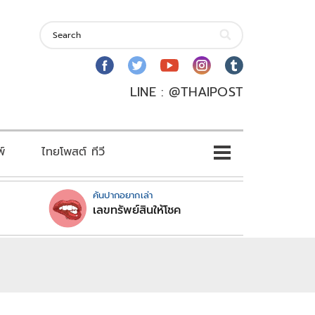
LINE : @THAIPOST
พ์
ไทยโพสต์ ทีวี
คันปากอยากเล่า
เลขทรัพย์สินให้โชค