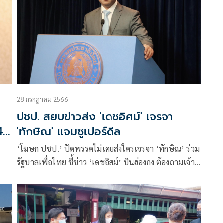
28 กรกฎาคม 2566
ง
ปชป. สยบข่าวส่ง 'เดชอิศม์' เจรจา
4
'ทักษิณ' แจมซูเปอร์ดีล
ง
‘โฆษก ปชป.’ ปัดพรรคไม่เคยส่งใครเจรจา ‘ทักษิณ’ ร่วม
รัฐบาลเพื่อไทย ชี้ข่าว ‘เดชอิสม์’ บินฮ่องกง ต้องถามเจ้า
ตัวเอง