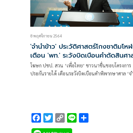
8 พฤศจิกายน 2564
'จำนำข้าว' ประวัติศาสตร์โกงชาติมโหฬ
เตือน 'พท.' ระวังบิดเบือนคำตัดสินศา
โฆษก ปชป. สวน ‘เพื่อไทย’ ชาวนาชื่นชอบโครงการ
ประกันรายได้ เตือนระวังบิดเบือนคำพิพากษาศาล ‘จ
ข้าว’ ประจักษ์คดีประวัติศาสตร์โกงมโหฬารของประ
F
T
C
Li
S
ac
wi
o
n
h