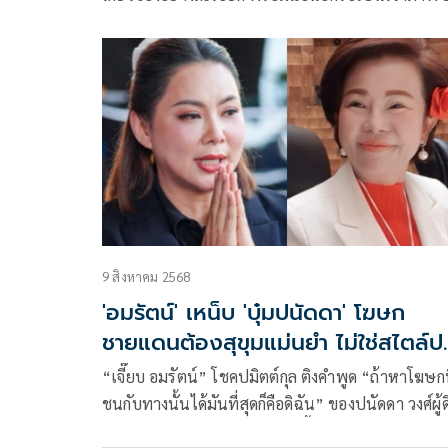
เครื่องระบบป้องกันถนนจุดตัดผ่านรถไฟ เพื่อไม่ให้เกิ
เหตุซ้ำอีก
9 สิงหาคม 2568
'อมรัตน์' เหน็บ 'บุ๋มปนัดดา' โฆษก
ชายแดนต้องสุขุมแม่นยำ ไม่ใช่สไตล์ป
กัด!
“เจี๊ยบ อมรัตน์” โชคปมิตต์กุล ติงคำพูด “ถ้าหาโฆษกท
ชนกับทางนั้นได้มันที่สุดก็คือดิฉัน” ของปนัดดา วงศ์ผู้ด
หลังรับตำแหน่งโฆษก ศบ.ทก. ชี้บ