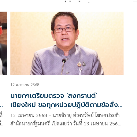
ด
ข้ามปล่อยข่าวเร็วแต่ไม่จริง พร้อมชูศึกนี้คือสงครามแห่ง
ศรัทธาที่คนไทยต้องยืนหยัดปกป้องเกียรติยศชาติด้วย
ข้อมูลตรงไปตรงมาและความเคารพ
12 เมษายน 2568
นายกฯเตรียมตรวจ 'สงกรานต์'
ลา
เชียงใหม่ ขอทุกหน่วยปฏิบัติตามข้อสั่ง
การ
ี่
12 เมษายน 2568 – นายจิรายุ ห่วงทรัพย์ โฆษกประจำ
ี
สำนักนายกรัฐมนตรี เปิดเผยว่า วันที่ 13 เมษายน 2568
นางสาวแพทองธาร ชินวัตร นายกรัฐมนตรี มีกำหนดการ