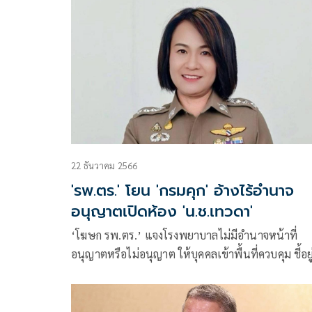
22 ธันวาคม 2566
'รพ.ตร.' โยน 'กรมคุก' อ้างไร้อำนาจ
อนุญาตเปิดห้อง 'น.ช.เทวดา'
‘โฆษก รพ.ตร.’ แจงโรงพยาบาลไม่มีอำนาจหน้าที่
อนุญาตหรือไม่อนุญาต ให้บุคคลเข้าพื้นที่ควบคุม ชี้อย
ความดูแลกรมราชทัณฑ์ พร้อมอ้างข้อมูลสุขภาพคนไข
เป็นความลับ