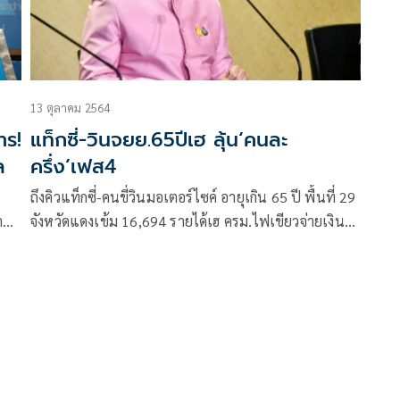
13 ตุลาคม 2564
าร!
แท็กซี่-วินจยย.65ปีเฮ ลุ้น‘คนละ
ล
ครึ่ง’เฟส4
ถึงคิวแท็กซี่-คนขี่วินมอเตอร์ไซค์ อายุเกิน​ 65​ ปี พื้นที่ 29
ำนำ
จังหวัดแดงเข้ม 16,694 รายได้เฮ ​ครม.ไฟเขียวจ่ายเงิน
เทศ
ช่วยเหลือ รอลุ้น “คนละครึ่ง เฟส 4” หลังนายกฯ-ขุนคลัง
แซวกันใน ครม.