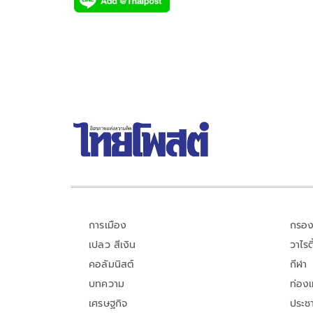
e
tt
p
e
ar
b
er
y
e
o
Li
o
n
k
k
การเมือง
กรอง
เปลว สีเงิน
วาไรตี
คอลัมนิสต์
กีฬา
บทความ
ท่อง
เศรษฐกิจ
ประชา