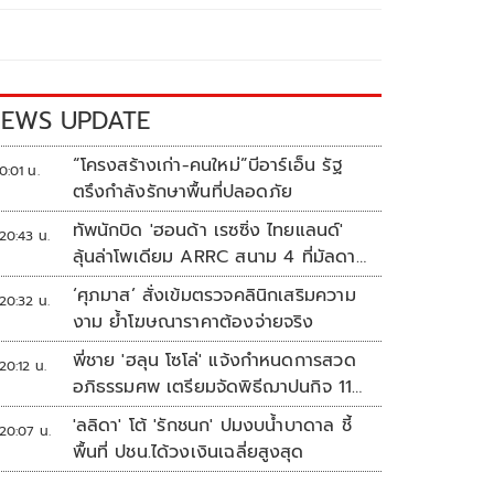
EWS UPDATE
“โครงสร้างเก่า-คนใหม่”บีอาร์เอ็น รัฐ
0:01 น.
ตรึงกำลังรักษาพื้นที่ปลอดภัย
ทัพนักบิด 'ฮอนด้า เรซซิ่ง ไทยแลนด์'
20:43 น.
ลุ้นล่าโพเดียม ARRC สนาม 4 ที่มัลดาลิ
กา
‘ศุภมาส’ สั่งเข้มตรวจคลินิกเสริมความ
20:32 น.
งาม ย้ำโฆษณาราคาต้องจ่ายจริง
พี่ชาย 'ฮลุน โซโล่' แจ้งกำหนดการสวด
20:12 น.
อภิธรรมศพ เตรียมจัดพิธีฌาปนกิจ 11
ส.ค.
'ลลิดา' โต้ 'รักชนก' ปมงบน้ำบาดาล ชี้
20:07 น.
พื้นที่ ปชน.ได้วงเงินเฉลี่ยสูงสุด