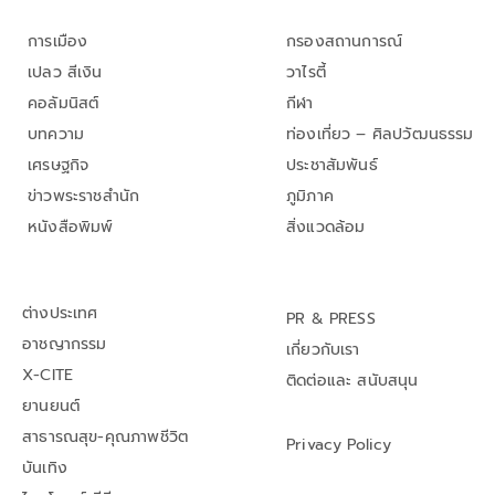
การเมือง
กรองสถานการณ์
เปลว สีเงิน
วาไรตี้
คอลัมนิสต์
กีฬา
บทความ
ท่องเที่ยว – ศิลปวัฒนธรรม
เศรษฐกิจ
ประชาสัมพันธ์
ข่าวพระราชสำนัก
ภูมิภาค
หนังสือพิมพ์
สิ่งแวดล้อม
ต่างประเทศ
PR & PRESS
อาชญากรรม
เกี่ยวกับเรา
X-CITE
ติดต่อและ สนับสนุน
ยานยนต์
สาธารณสุข-คุณภาพชีวิต
Privacy Policy
บันเทิง