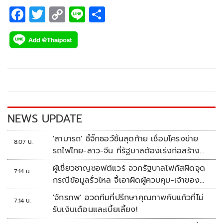
F
T
C
Li
S
ac
wi
o
n
h
e
tt
p
e
ar
b
er
y
e
o
Li
o
n
k
k
NEWS UPDATE
'สามารถ' ชี้จิ๊กซอว์ชิ้นสุดท้าย เชื่อมโครงข่าย
8:07 น.
รถไฟไทย-ลาว-จีน ที่รัฐบาลต้องเร่งก่อสร้าง
ทันที
ผู้เชี่ยวชาญซอฟต์แวร์ จวกรัฐบาลโฟกัสผิดจุด
7:14 น.
กรณีข้อมูลรั่วไหล จี้เอาผิดผู้ควบคุม-เจ้าของ
ระบบตามกฎหมาย PDPA
'จักรภพ' อวดทีมที่ปรึกษาคุณภาพคับแก้วที่ไม่
7:14 น.
รับเงินเดือนและเบี้ยเลี้ยง!