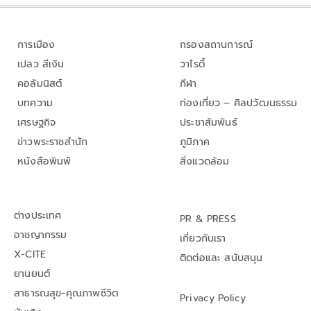
การเมือง
กรองสถานการณ์
เปลว สีเงิน
วาไรตี้
คอลัมนิสต์
กีฬา
บทความ
ท่องเที่ยว – ศิลปวัฒนธรรม
เศรษฐกิจ
ประชาสัมพันธ์
ข่าวพระราชสำนัก
ภูมิภาค
หนังสือพิมพ์
สิ่งแวดล้อม
ต่างประเทศ
PR & PRESS
อาชญากรรม
เกี่ยวกับเรา
X-CITE
ติดต่อและ สนับสนุน
ยานยนต์
สาธารณสุข-คุณภาพชีวิต
Privacy Policy