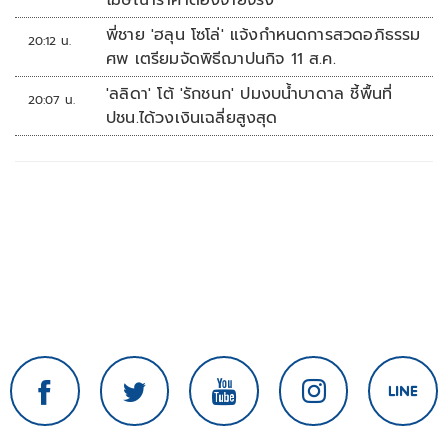
โฆษณาราคาต้องจ่ายจริง
พี่ชาย 'ฮลุน โซโล่' แจ้งกำหนดการสวดอภิธรรม
20:12 น.
ศพ เตรียมจัดพิธีฌาปนกิจ 11 ส.ค.
'ลลิดา' โต้ 'รักชนก' ปมงบน้ำบาดาล ชี้พื้นที่
20:07 น.
ปชน.ได้วงเงินเฉลี่ยสูงสุด