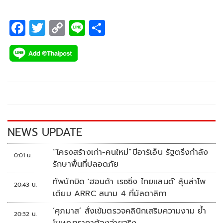
F
T
C
Li
S
ac
wi
o
n
h
e
tt
p
e
ar
b
er
y
e
o
Li
o
n
k
k
NEWS UPDATE
“โครงสร้างเก่า-คนใหม่”บีอาร์เอ็น รัฐตรึงกำลัง
0:01 น.
รักษาพื้นที่ปลอดภัย
ทัพนักบิด 'ฮอนด้า เรซซิ่ง ไทยแลนด์' ลุ้นล่าโพ
20:43 น.
เดียม ARRC สนาม 4 ที่มัลดาลิกา
‘ศุภมาส’ สั่งเข้มตรวจคลินิกเสริมความงาม ย้ำ
20:32 น.