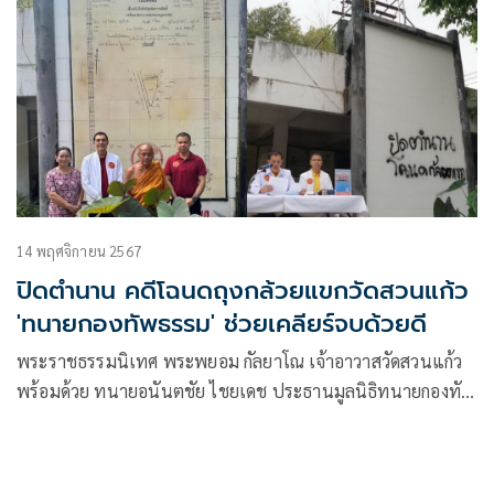
14 พฤศจิกายน 2567
ปิดตำนาน คดีโฉนดถุงกล้วยแขกวัดสวนแก้ว
'ทนายกองทัพธรรม' ช่วยเคลียร์จบด้วยดี
พระราชธรรมนิเทศ พระพยอม กัลยาโณ เจ้าอาวาสวัดสวนแก้ว
พร้อมด้วย ทนายอนันตชัย ไชยเดช ประธานมูลนิธิทนายกองทัพ
ธรรม ได้แถลงข่าวปิดคดีข้อพิพาทที่ดินถุงกล้วยแขกของวัดสวน
แก้ว