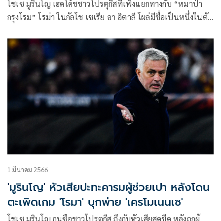
โชเซ มูรินโญ เฮดโค้ชชาวโปรตุกีสที่เพิ่งแยกทางกับ “หมาป่า
กรุงโรม” โรม่า ในกัลโช เซเรีย อา อิตาลี โผล่มีชื่อเป็นหนึ่งในตัว
เต็งที่จะเข้ามาดำรงตำแหน่งผู้จัดการทีม “สิงห์บลูส์” เชลซี คน
ใหม่ หลังมีกระแสข่าวลือว่า เมาริซิโอ โปเช็ตติโน อาจอยู่ไม่จบ
ฤดูกาลนี้
1 มีนาคม 2566
'มูรินโญ' หัวเสียปะทะคารมผู้ช่วยเปา หลังโดน
ตะเพิดเกม 'โรมา' บุกพ่าย 'เครโมเนนเซ'
โชเซ มูรินโญ กุนซือชาวโปรตุกีส ถึงกับหัวเสียสุดขีด หลังถูกผู้