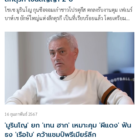
โชเซ มูรินโญ กุนซือจอมเก๋าชาวโปรตุกีส ตกลงรับงานคุม เฟเนร์
บาห์เช ยักษ์ใหญ่แห่งลีกตุรกี เป็นที่เรียบร้อยแล้ว โดยเตรียม
เซ็นสัญญากัน 2 ปี หลังแยกทางกับ โรมา ในลีกกัลโช เซเรีย อา
อิตาลี มาพักใหญ่ๆ
16 กุมภาพันธ์ 2567
'มูรินโญ' ยก 'เทน ฮาก' เหมาะคุม 'ผีแดง' ฟัน
ธง 'เรือใบ' คว้าแชมป์พรีเมียร์ลีก