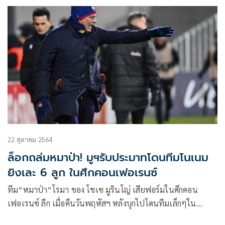
มาอย่างโชกโชน คงอีกไม่นานที่จะหันหลังให้กับเส้นทางด้านโค้ช
22 ตุลาคม 2564
ล็อกถล่มหมาป่า! มูฯรับประมาทโดนทีมโนเนม
ยิงเละ 6 ลูก ในศึกคอนเฟอเรนซ์
ทีม”หมาป่า”โรมา ของ โชเซ มูรินโญ่ เสียฟอร์มในศึกคอน
เฟอเรนซ์ ลีก เมื่อคืนวันพฤหัสฯ หลังบุกไปโดนทีมเล็กๆใน
นอร์เวย์ อย่าง เอฟเค โบโด ไล่ถล่มชุดใหญ่ถึง 6-1 บอสรับผิด ใช้