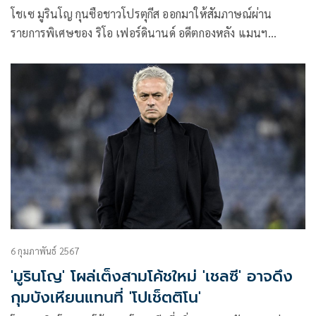
โชเซ มูรินโญ กุนซือชาวโปรตุกีส ออกมาให้สัมภาษณ์ผ่าน
รายการพิเศษของ ริโอ เฟอร์ดินานด์ อดีตกองหลัง แมนฯ
ยูไนเต็ด ยืนยันว่าตนไม่มีแผนที่จะกลับไปคุมทัพ “ปีศาจแดง”
อีกคำรบ หลังช่วงก่อนหน้านี้มีข่าวลือหลุดออกมาว่าเจ้าตัวอาจ
กลับมาทำงานที่อังกฤษ
6 กุมภาพันธ์ 2567
'มูรินโญ' โผล่เต็งสามโค้ชใหม่ 'เชลซี' อาจดึง
กุมบังเหียนแทนที่ 'โปเช็ตติโน'