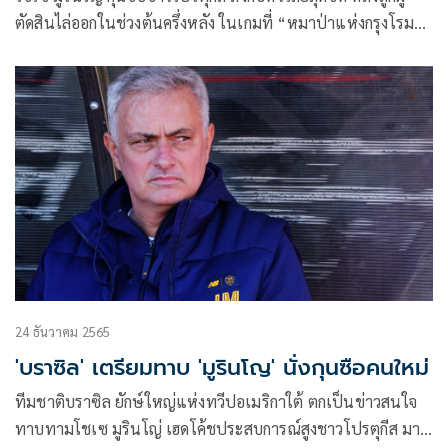
ตัดสินไล่ออกในช่วงต้นครึ่งหลัง ในเกมที่ “หมาป่าแห่งกรุงโรม”
โรมา บุกไปพ่ายแพ้ให้กับทีมท้ายตาราง อย่าง เครโมเนนเซ 1-2
ในเกมกัลโช เซเรีย อา อิตาลี เมื่อคืนวันที่ 28 กุมภาพันธ์ที่ผ่าน
มา
24 ธันวาคม 2565
'บราซิล' เตรียมทาบ 'มูรินโญ' นั่งกุนซือคนใหม่
ทีมชาติบราซิล ยักษ์ใหญ่แห่งทวีปอเมริกาใต้ ตกเป็นข่าวสนใจ
ทาบทามโชเซ มูรินโญ่ เฮดโค้ชประสบการณ์สูงชาวโปรตุกีส มา