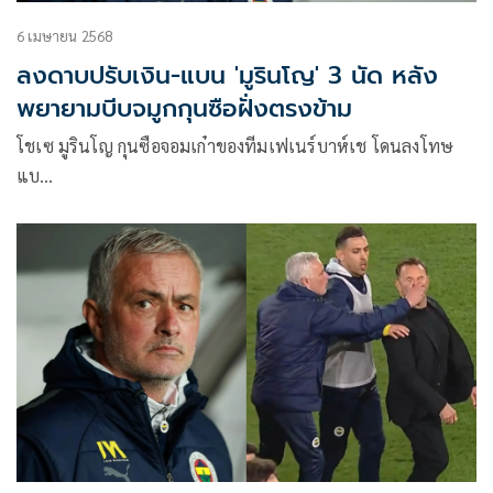
6 เมษายน 2568
ลงดาบปรับเงิน-แบน 'มูรินโญ' 3 นัด หลัง
พยายามบีบจมูกกุนซือฝั่งตรงข้าม
โชเซ มูรินโญ กุนซือจอมเก๋าของทีมเฟเนร์บาห์เช โดนลงโทษ
แบ…