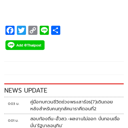
ชุดสองลงฟาดแข้ง
F
T
C
Li
S
ac
wi
o
n
h
e
tt
p
e
ar
b
er
y
e
o
Li
o
n
k
k
NEWS UPDATE
คู่มือทบทวนชีวิตช่วงพระเสาร์จร(7)เดินถอย
0:03 น.
หลังสำหรับคนทุกลัคนาราศีตอนที่2
สอบท้องถิ่น-ฮั้วสว.-ผลงานไม่ออก บั่นทอนเชื่อ
0:01 น.
มั่น'รัฐบาลอนุทิน'