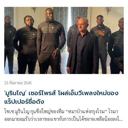
นั่งแท่นกุนซือใหม่แทนที่ของ ติเต ที่แยกทางหลังจบศึกฟุตบอล
โลก 2022 ที่ประเทศกาตาร์
23 กันยายน 2565
'มูรินโญ' เซอร์ไพรส์ โผล่เอ็มวีเพลงใหม่ของ
แร็ปเปอร์ชื่อดัง
โชเซ มูรินโญ กุนซือใหญ่ของทีม “หมาป่าแห่งกรุงโรม” โรมา
ออกมายอมรับว่าเวลาของเขากับการเป็นโค้ชอาจเหลือน้อยลงไป
ทุกที ด้วยวัยที่กำลังจะแตะ 60 ปี และผ่านสมรภูมิในโลกฟุตบอล