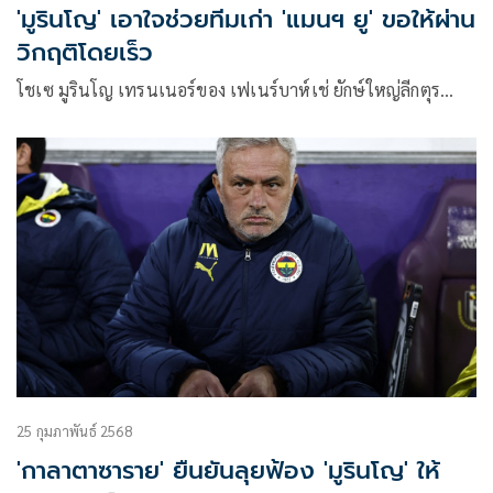
'มูรินโญ' เอาใจช่วยทีมเก่า 'แมนฯ ยู' ขอให้ผ่าน
วิกฤติโดยเร็ว
โชเซ มูรินโญ เทรนเนอร์ของ เฟเนร์บาห์เช่ ยักษ์ใหญ่ลีกตุร…
25 กุมภาพันธ์ 2568
'กาลาตาซาราย' ยืนยันลุยฟ้อง 'มูรินโญ' ให้