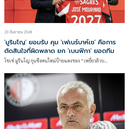
20 กันยายน 2568
'มูรินโญ' ยอมรับ คุม 'เฟเนร์บาห์เช' คือการ
ตัดสินใจที่ผิดพลาด ยก 'เบนฟิกา' ยอดทีม
โชเซ่ มูรินโญ กุนซือคนใหม่ป้ายแดงของ “เหยี่ยวลิวบ…