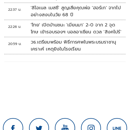
'ลิโอเนล เมสซี' สูญเสียคุณพ่อ 'ฮอร์เก' จากไป
22:37 น.
อย่างสงบในวัย 68 ปี
'ไทย' เปิดบ้านชนะ 'เมียนมา' 2-0 จาก 2 จุด
22:26 น.
โทษ เข้ารอบรองฯ บอลอาเซียน ดวล 'สิงคโปร์'
วธ.เตรียมพร้อม พิธีการศพในพระบรมราชานุ
20:59 น.
เคราะห์ เหตุยิงในโรงเรียน