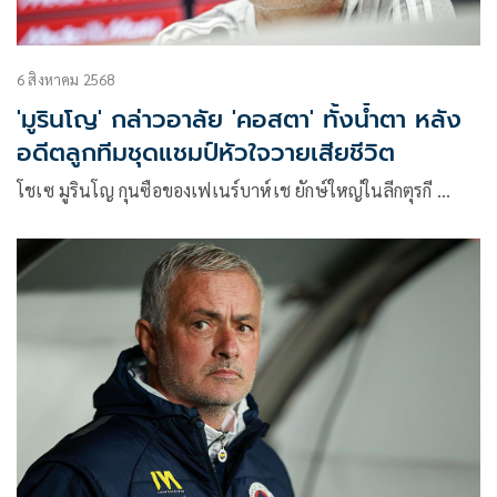
6 สิงหาคม 2568
'มูรินโญ' กล่าวอาลัย 'คอสตา' ทั้งน้ำตา หลัง
อดีตลูกทีมชุดแชมป์หัวใจวายเสียชีวิต
โชเซ มูรินโญ กุนซือของเฟเนร์บาห์เช ยักษ์ใหญ่ในลีกตุรกี …