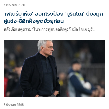
4 เมษายน 2568
'เฟเนร์บาห์เช' ออกโรงป้อง 'มูรินโญ' บีบจมูก
คู่แข่ง-ชี้อีกฝั่งพูดยั่วยุก่อน
หลังเกิดเหตุดราม่าในวงการฟุตบอลลีกตุรกี เมื่อ โชเซ มูริ…
8 มีนาคม 2568