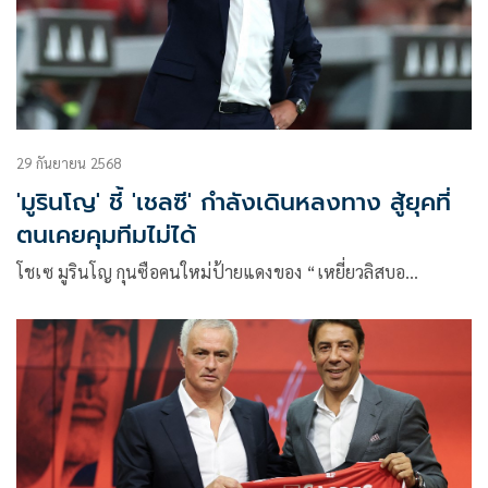
29 กันยายน 2568
'มูรินโญ' ชี้ 'เชลซี' กำลังเดินหลงทาง สู้ยุคที่
ตนเคยคุมทีมไม่ได้
โชเซ มูรินโญ กุนซือคนใหม่ป้ายแดงของ “เหยี่ยวลิสบอ…