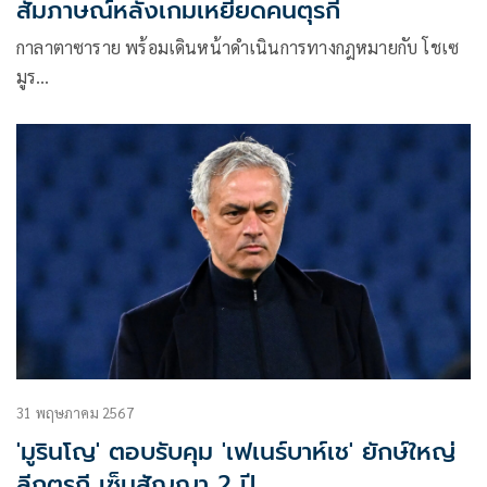
สัมภาษณ์หลังเกมเหยียดคนตุรกี
กาลาตาซาราย พร้อมเดินหน้าดำเนินการทางกฎหมายกับ โชเซ
มูร…
31 พฤษภาคม 2567
'มูรินโญ' ตอบรับคุม 'เฟเนร์บาห์เช' ยักษ์ใหญ่
ลีกตุรกี เซ็นสัญญา 2 ปี