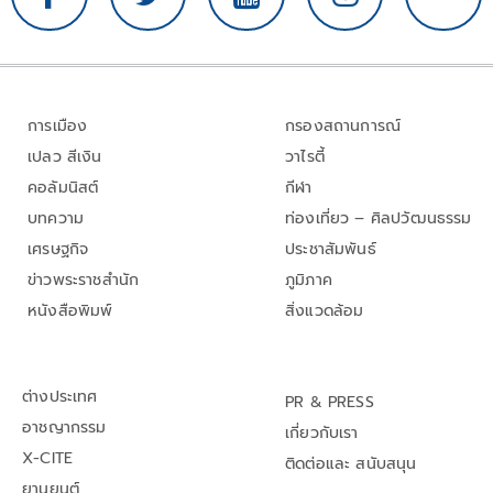
การเมือง
กรองสถานการณ์
เปลว สีเงิน
วาไรตี้
คอลัมนิสต์
กีฬา
บทความ
ท่องเที่ยว – ศิลปวัฒนธรรม
เศรษฐกิจ
ประชาสัมพันธ์
ข่าวพระราชสำนัก
ภูมิภาค
หนังสือพิมพ์
สิ่งแวดล้อม
ต่างประเทศ
PR & PRESS
อาชญากรรม
เกี่ยวกับเรา
X-CITE
ติดต่อและ สนับสนุน
ยานยนต์