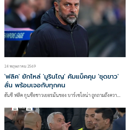
24 พฤษภาคม 2569
'ฟลิค' ยักไหล่ 'มูรินโญ' คัมแบ็คคุม 'ชุดขาว'
ลั่น พร้อมเจอกับทุกคน
ฮันซี ฟลิค กุนซือชาวเยอรมันของ บาร์เซโลน่า ถูกถามถึงควา…