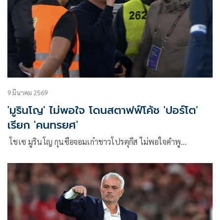
9 มีนาคม 2569
'มูรินโญ' ไม่พอใจ โดนสตาฟฟ์โค้ช 'ปอร์โต'
เรียก 'คนทรยศ'
โชเซ มูรินโญ กุนซือจอมเก๋าชาวโปรตุกีส ไม่พอใจคำพู…