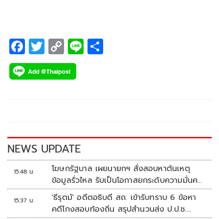
F
T
C
Li
S
ac
wi
o
n
h
e
tt
p
e
ar
b
er
y
e
o
Li
o
n
k
k
NEWS UPDATE
โฆษกรัฐบาล เผยนายกฯ สั่งสอบหาต้นเหตุ
15:48 น.
ข้อมูลรั่วไหล รับเป็นโอกาสยกระดับความมั่นคง
ปลอดภัยข้อมูลภาครัฐทั้งระบบ
'ธีรุตม์' อดีตอธิบดี สถ. เข้ารับทราบ 6 ข้อหา
15:37 น.
คดีโกงสอบท้องถิ่น สรุปสำนวนส่ง ป.ป.ช.