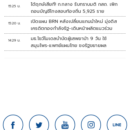
สัปดาห์หน้า
ได้ฤกษ์เสียที! ก.กลาง รับทราบมติ กสถ. เพิก
15:25 น.
ถอนบัญชีโกงสอบท้องถิ่น 5,925 ราย
เปิดแผน BRN หลังเปลี่ยนแกนนำใหม่ มุ่งดิส
15:20 น.
เครดิตกองกำลังรัฐ-เดินหน้าผลิตแนวร่วม
มธ.โชว์โมเดลบำบัดผู้เสพยาบ้า 9 วัน ใช้
14:29 น.
สมุนไพร-แพทย์แผนไทย ชงรัฐขยายผล