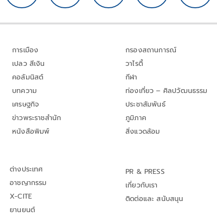
การเมือง
กรองสถานการณ์
เปลว สีเงิน
วาไรตี้
คอลัมนิสต์
กีฬา
บทความ
ท่องเที่ยว – ศิลปวัฒนธรรม
เศรษฐกิจ
ประชาสัมพันธ์
ข่าวพระราชสำนัก
ภูมิภาค
หนังสือพิมพ์
สิ่งแวดล้อม
ต่างประเทศ
PR & PRESS
อาชญากรรม
เกี่ยวกับเรา
X-CITE
ติดต่อและ สนับสนุน
ยานยนต์