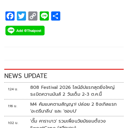
F
T
C
Li
S
ac
wi
o
n
h
e
tt
p
e
ar
b
er
y
e
o
Li
o
n
k
k
NEWS UPDATE
808 Festival 2026 ไลน์อัปแรกสุดยิ่งใหญ่
1:24 น.
ระเบิดความมันส์ 2 วันเต็ม 2-3 ต.ค.นี้
M4 คัมแบคตามสัญญา! ปล่อย 2 ซิงเกิลแรก
1:16 น.
'อะดรีนาลีน' และ 'ชอบU'
'ดั๊ม คาราบาว' รวมเพื่อนวัยมัธยมตั้งวง
1:02 น.