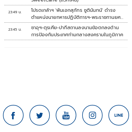
SweetCane (สวีทเคน)
โปรดเกล้าฯ 'พันเอกสุภัทร ชูตินันทน์' ดำรง
23:49 น.
ตำแหน่งนายทหารปฏิบัติการฯ-พระราชทานยศ
'พลตรี'
ซาอุฯ-ตุรเคีย-ปากีสถานลงนามข้อตกลงด้าน
23:45 น.
การป้องกันประเทศท่ามกลางสงครามในภูมิภาค