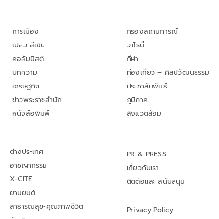
การเมือง
กรองสถานการณ์
เปลว สีเงิน
วาไรตี้
คอลัมนิสต์
กีฬา
บทความ
ท่องเที่ยว – ศิลปวัฒนธรรม
เศรษฐกิจ
ประชาสัมพันธ์
ข่าวพระราชสำนัก
ภูมิภาค
หนังสือพิมพ์
สิ่งแวดล้อม
ต่างประเทศ
PR & PRESS
อาชญากรรม
เกี่ยวกับเรา
X-CITE
ติดต่อและ สนับสนุน
ยานยนต์
สาธารณสุข-คุณภาพชีวิต
Privacy Policy