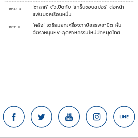
'ซาลาห์' ตัวเปิดกับ 'แทร็บซอนสปอร์' ต่อหน้า
16:02 น.
แฟนบอลเรือนหมื่น
‘คลัง’ เตรียมยกเครื่องภาษีสรรพสามิต หั่น
16:01 น.
อัตราหนุนEV-อุตสาหกรรมใหม่ปักหมุดไทย