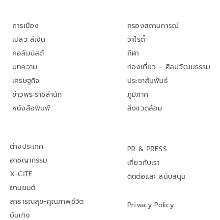
การเมือง
กรองสถานการณ์
เปลว สีเงิน
วาไรตี้
คอลัมนิสต์
กีฬา
บทความ
ท่องเที่ยว – ศิลปวัฒนธรรม
เศรษฐกิจ
ประชาสัมพันธ์
ข่าวพระราชสำนัก
ภูมิภาค
หนังสือพิมพ์
สิ่งแวดล้อม
ต่างประเทศ
PR & PRESS
อาชญากรรม
เกี่ยวกับเรา
X-CITE
ติดต่อและ สนับสนุน
ยานยนต์
สาธารณสุข-คุณภาพชีวิต
Privacy Policy
บันเทิง