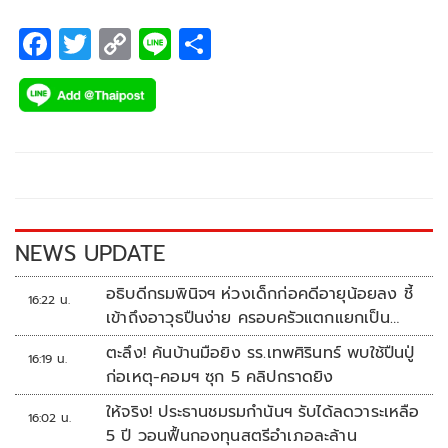
F
T
C
Li
S
ac
wi
o
n
h
e
tt
p
e
ar
b
er
y
e
o
Li
o
n
k
k
NEWS UPDATE
อธิบดีกรมพินิจฯ ห่วงเด็กก่อคดีอายุน้อยลง ชี้
16:22 น.
เข้าถึงอาวุธปืนง่าย ครอบครัวแตกแยกเป็น
ชนวนสำคัญ
ตะลึง! ค้นบ้านมือยิง รร.เทพศิรินทร์ พบใช้ปืนปู่
16:19 น.
ก่อเหตุ-คอมฯ ซุก 5 คลิปกราดยิง
ให้จริง! ประธานชมรมกำนันฯ รับได้ลดวาระเหลือ
16:02 น.
5 ปี วอนฟื้นกองทุนสตรีอำเภอละล้าน