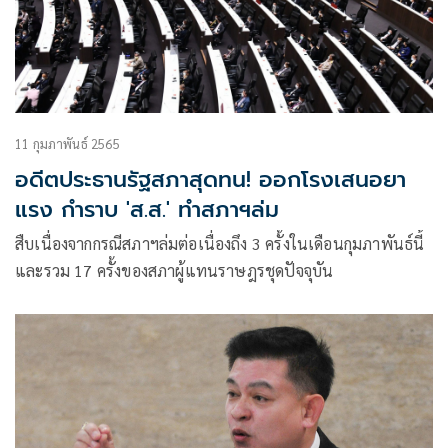
11 กุมภาพันธ์ 2565
อดีตประธานรัฐสภาสุดทน! ออกโรงเสนอยา
แรง กำราบ 'ส.ส.' ทำสภาฯล่ม
สืบเนื่องจากกรณีสภาฯล่มต่อเนื่องถึง 3 ครั้งในเดือนกุมภาพันธ์นี้
และรวม 17 ครั้งของสภาผู้แทนราษฎรชุดปัจจุบัน