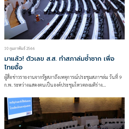
10 กุมภาพันธ์ 2566
มาแล้ว! ตัวเลข ส.ส. ทำสภาล่มซ้ำซาก เพื่อ
ไทยอื้อ
ผู้สื่อข่าวรายงานจากรัฐสภาถึงเหตุการณ์ประชุมสภาฯล่ม วันที่ 9
ก.พ. ระหว่างแสดงตนเป็นองค์ประชุมโหวตลงมติร่าง
พ.ร.บ.แก้ไขเพิ่มเติมพ.ร.ก.การประมง