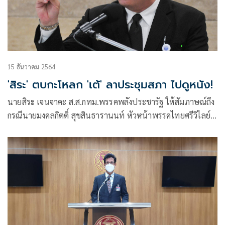
15 ธันวาคม 2564
'สิระ' ตบกะโหลก 'เต้' ลาประชุมสภา ไปดูหนัง!
นายสิระ เจนจาคะ ส.ส.กทม.พรรคพลังประชารัฐ ให้สัมภาษณ์ถึง
กรณีนายมงคลกิตติ์ สุขสินธารานนท์ หัวหน้าพรรคไทยศรีวิไลย์
ได้ทำการโพสต์ข้อความผ่านช่องทางเฟซบุ๊กส่วนตัวถึงลาประชุม
สภา เพื่อเดินทางเพื่อไปดูภาพยนต์ 4 Kings