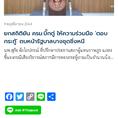
9 พฤศจิกายน 2564
ยกสถิติยัน ครม.บิ๊กตู่ ให้ความร่วมมือ 'ตอบ
กระทู้' ตบหน้ารัฐบาลบางชุดชิ่งหนี
นพ.สุกิจ อัถโถปกรณ์ ที่ปรึกษาประธานสภาผู้แทนราษฎร แถลง
ชี้แจงกรณีเสียงวิจารณ์สภาฯมีการตอบกระทู้ถามเป็นจำนวนน้อย
มากว่า ตั้งแต่เริ่มมีการตอบกระทู้ถามของสภาฯชุดที่25
F
T
C
Li
S
ac
wi
o
n
h
e
tt
p
e
ar