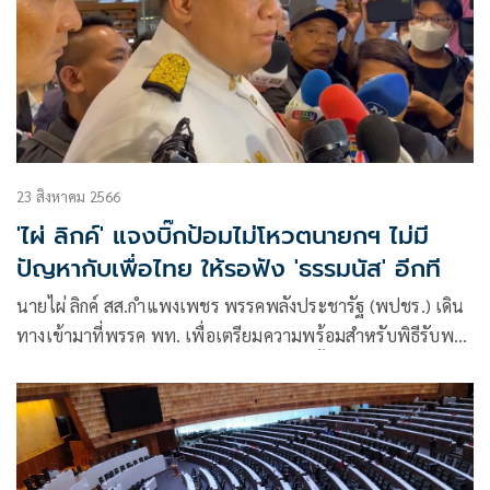
23 สิงหาคม 2566
'ไผ่ ลิกค์' แจงบิ๊กป้อมไม่โหวตนายกฯ ไม่มี
ปัญหากับเพื่อไทย ให้รอฟัง 'ธรรมนัส' อีกที
นายไผ่ ลิกค์ สส.กำแพงเพชร พรรคพลังประชารัฐ (พปชร.) เดิน
ทางเข้ามาที่พรรค พท. เพื่อเตรียมความพร้อมสำหรับพิธีรับพระ
ราชโองการโปรดเกล้าโปรดกระหม่อมแต่งตั้งนายเศรษฐา ทวีสิน
เป็นนายกรัฐมนตรีคนที่ 30 ในช่วงเย็นวันนี้ โดยให้สัมภาษณ์
กรณีถึงพล.อ.ประวิตร วงษ์สุวรรณ รองนายกรัฐมนตรี