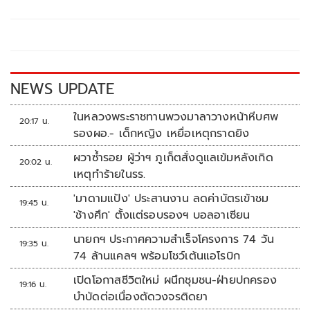
b
er
y
e
o
Li
o
n
k
k
NEWS UPDATE
ในหลวงพระราชทานพวงมาลาวางหน้าหีบศพ
20:17 น.
รองผอ.- เด็กหญิง เหยื่อเหตุกราดยิง
ผวาซ้ำรอย ผู้ว่าฯ ภูเก็ตสั่งดูแลเข้มหลังเกิด
20:02 น.
เหตุทำร้ายในรร.
'มาดามแป้ง' ประสานงาน ลดค่าบัตรเข้าชม
19:45 น.
'ช้างศึก' ตั้งแต่รอบรองฯ บอลอาเซียน
นายกฯ ประกาศความสำเร็จโครงการ 74 วัน
19:35 น.
74 ล้านแคลฯ พร้อมโชว์เต้นแอโรบิก
เปิดโอกาสชีวิตใหม่ ผนึกชุมชน-ฝ่ายปกครอง
19:16 น.
บำบัดต่อเนื่องตัดวงจรติดยา