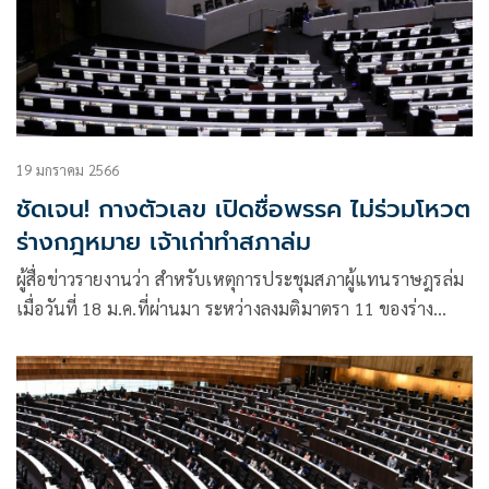
19 มกราคม 2566
ชัดเจน! กางตัวเลข เปิดชื่อพรรค ไม่ร่วมโหวต
ร่างกฎหมาย เจ้าเก่าทำสภาล่ม
ผู้สื่อข่าวรายงานว่า สำหรับเหตุการประชุมสภาผู้แทนราษฎรล่ม
เมื่อวันที่ 18 ม.ค.ที่ผ่านมา ระหว่างลงมติมาตรา 11 ของร่าง
พ.ร.บ.กัญชา กัญชง พ.ศ. … ซึ่งคณะกรรมาธิการวิสามัญพิจารณา
เสร็จแล้ว ในวาระสอง เนื่องจากมีส.ส.ไม่อยู่ร่วมลงคะแนนจำนวน
มาก โดยจากการตรวจสอบเอกสารนั้น พรรคการเมืองที่
มีส.ส.ตั้งแต่ 10 คน