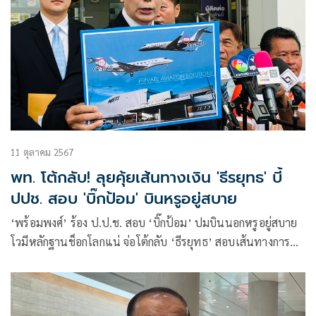
11 ตุลาคม 2567
พท. โต้กลับ! ลุยคุ้ยเส้นทางเงิน 'ธีรยุทธ' บี้
ปปช. สอบ 'บิ๊กป้อม' บินหรูอยู่สบาย
‘พร้อมพงศ์’ ร้อง ป.ป.ช. สอบ ‘บิ๊กป้อม’ ปมบินนอกหรูอยู่สบาย
โวมีหลักฐานช็อกโลกแน่ จ่อโต้กลับ ‘ธีรยุทธ’ สอบเส้นทางการ
เงิน ขู่ ‘ไพบูลย์’ เตรียมหาพรรคใหม่ ลุยร้องต่ออีก 2 ซีรีส์