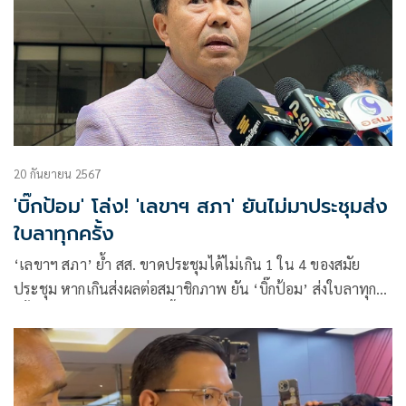
20 กันยายน 2567
'บิ๊กป้อม' โล่ง! 'เลขาฯ สภา' ยันไม่มาประชุมส่ง
ใบลาทุกครั้ง
‘เลขาฯ สภา’ ย้ำ สส. ขาดประชุมได้ไม่เกิน 1 ใน 4 ของสมัย
ประชุม หากเกินส่งผลต่อสมาชิกภาพ ยัน ‘บิ๊กป้อม’ ส่งใบลาทุก
ครั้ง แจ้งเหตุผลติดภารกิจ ชี้ ปชช. สามารถตรวจสอบได้แค่ข้อมูล
เบื้องต้น