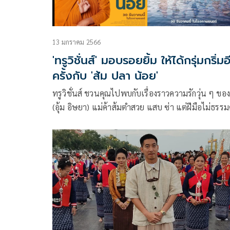
13 มกราคม 2566
'ทรูวิชั่นส์' มอบรอยยิ้ม ให้ได้กรุ่มกริ่มอ
ครั้งกับ 'ส้ม ปลา น้อย'
ทรูวิชั่นส์ ชวนคุณไปพบกับเรื่องราวความรักวุ่น ๆ ของ
(อุ้ม อิษยา) แม่ค้าส้มตำสวย แสบ ซ่า แต่ฝีมือไม่ธรร
กับหนุ่มเกษตรกร หน้าใสใจซื่อ น้อย (โตโน่ ภาคิน) ที
สาวคนนี้ อ่อนโยนอยู่ตลอดเวลา แถมยังคิดสานสัมพัน
หวังเปิดประตูหัวใจของแม่ค้าส้มตำด้วย ข้าวจี่รูปหัวใ
ฝากทุกครั้งที่เจอ