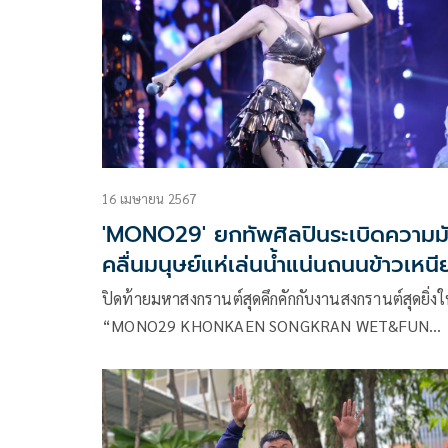
16 เมษายน 2567
'MONO29' ยกทัพศิลปินระเบิดความม
คลื่นมนุษย์แห่เล่นน้ำแน่นถนนข้าวเหนี
ปิดท้ายมหาสงกรานต์สุดคึกคักกับงานสงกรานต์สุดยิ่ง
“MONO29 KHONKAEN SONGKRAN WET&FUN
2024” โดย “MONO29” ร่วมกับ “เทศบาลนคร
ขอนแก่น” จัดงานสงกรานต์สุดเดือดยกทัพศิลปินระเบ
ความมันส์ 3 วันจัดเต็ม