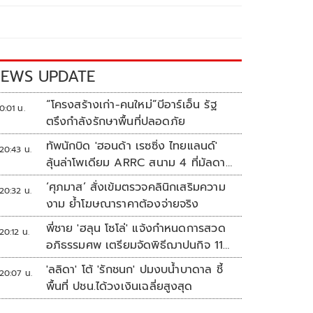
EWS UPDATE
“โครงสร้างเก่า-คนใหม่”บีอาร์เอ็น รัฐ
0:01 น.
ตรึงกำลังรักษาพื้นที่ปลอดภัย
ทัพนักบิด 'ฮอนด้า เรซซิ่ง ไทยแลนด์'
20:43 น.
ลุ้นล่าโพเดียม ARRC สนาม 4 ที่มัลดาลิ
กา
‘ศุภมาส’ สั่งเข้มตรวจคลินิกเสริมความ
20:32 น.
งาม ย้ำโฆษณาราคาต้องจ่ายจริง
พี่ชาย 'ฮลุน โซโล่' แจ้งกำหนดการสวด
20:12 น.
อภิธรรมศพ เตรียมจัดพิธีฌาปนกิจ 11
ส.ค.
'ลลิดา' โต้ 'รักชนก' ปมงบน้ำบาดาล ชี้
20:07 น.
พื้นที่ ปชน.ได้วงเงินเฉลี่ยสูงสุด