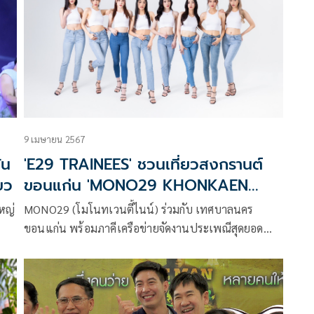
9 เมษายน 2567
ัน
'E29 TRAINEES' ชวนเที่ยวสงกรานต์
ยว
ขอนแก่น 'MONO29 KHONKAEN
SONGKRAN WET&FUN 2024'
ใหญ่
MONO29 (โมโนทเวนตี้ไนน์) ร่วมกับ เทศบาลนคร
ขอนแก่น พร้อมภาคีเครือข่ายจัดงานประเพณีสุดยอด
สงกรานต์อีสาน เทศกาลดอกคูนเสียงแคนและถนนข้าว
ิด
เหนียว ประจำปี 2567 ภายใต้แนวคิด “สาดถึงแก่น”
พร้อมชวนประชาชนร่วมสนุก 8-15 เมษายนนี้