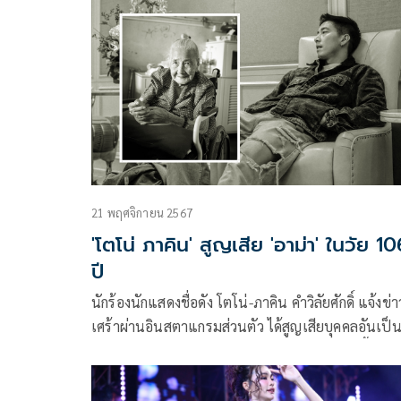
ปี ว่าจะไปต่อหรือพอแค่นี้ โดยสาเหตุของปัญหาที่เกิด
มาจากที่ทางหนุ่มโตโน่ได้แอบนอกใจไปกิ๊กกับ มายด์ อดีต
ผู้ช่วยผู้จัดการ จนแฟนเก่าของมายด์จับได้ และงัดหลัก
ฐานทั้งแชทและคลิปเสียงกล้องหน้ารถออกมาแฉอย่า
เนื่อง
21 พฤศจิกายน 2567
'โตโน่ ภาคิน' สูญเสีย 'อาม่า' ในวัย 10
ปี
นักร้องนักแสดงชื่อดัง โตโน่-ภาคิน คำวิลัยศักดิ์ แจ้งข่า
เศร้าผ่านอินสตาแกรมส่วนตัว ได้สูญเสียบุคคลอันเป็
ที่รักของครอบครัวไปอย่างไม่มีวันกลับ โดยงานนี้เหล่า
แฟนคลับต่างส่งกำลังใจให้หนุ่มโตโน่และครอบครัวกั
เป็นจำนวนมาก