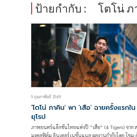
ป้ายกำกับ :
โตโน่ ภ
5 กุมภาพันธ์ 2569
'โตโน่ ภาคิน' พา 'เสือ' ฉายครั้งแรกใน
ยุโรป
ภาพยนตร์แอ็กชันไทยแห่งปี “เสือ” (4 Tigers) จาก 
มงคลฟิล์ม อินเตอร์เนชั่นแนล ผลงานกำกับโดย โขม-ก้อง