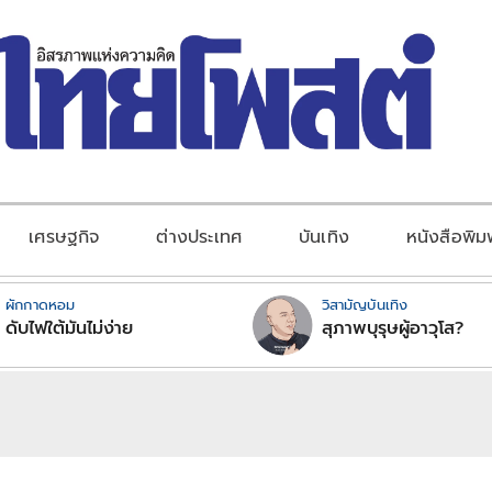
เศรษฐกิจ
ต่างประเทศ
บันเทิง
หนังสือพิม
ผักกาดหอม
วิสามัญบันเทิง
ดับไฟใต้มันไม่ง่าย
สุภาพบุรุษผู้อาวุโส?