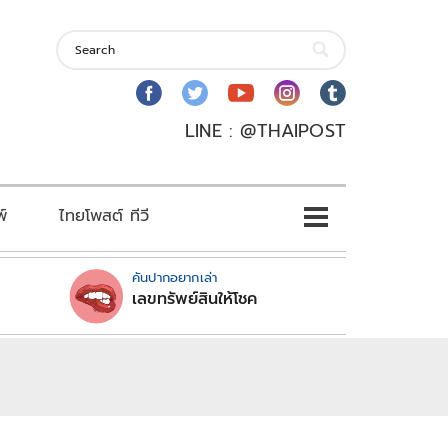
LINE : @THAIPOST
พ์
ไทยโพสต์ ทีวี
คันปากอยากเล่า
เลขทรัพย์สินให้โชค