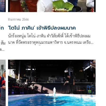
บริจาคโลหิตเพื่อชาติโดยส่งต่อให้กับศูนย์บริการโลหิต
แห่งชาติ สภากาชาดไทย
8 มกราคม 2566
ีก
'โตโน่ ภาคิน' เข้าพิธีปลงผมนาค
นักร้องหนุ่ม โตโน่-ภาคิน คำวิลัยศักดิ์ ได้เข้าพิธีปลงผม
นาค ที่วัดพระธาตุพนมวรมหาวิหาร จ.นครพนม เตรียม
 ส้ม
อุปสมบทในวันพรุ่งนี้ (9 มค) เพื่อตอบแทนน้ำใจของคน
มดา
ไทยและลาว ที่ช่วยกันบริจาคเงินจัดซื้ออุปกรณ์การแพทย์
่มอง
ธ์
จมา