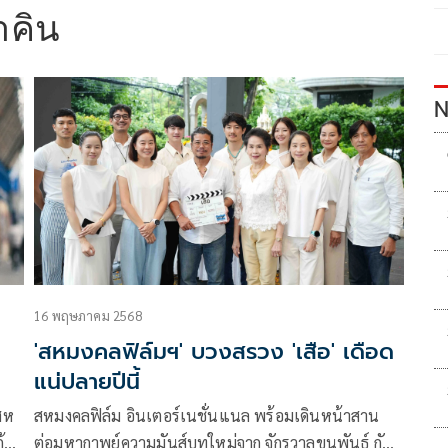
าคิน
N
16 พฤษภาคม 2568
'สหมงคลฟิล์มฯ' บวงสรวง 'เสือ' เดือด
แน่ปลายปีนี้
สห
สหมงคลฟิล์ม อินเตอร์เนชั่นแนล พร้อมเดินหน้าสาน
ต่อมหากาพย์ความมันส์บทใหม่จาก จักรวาลขุนพันธ์ กับ