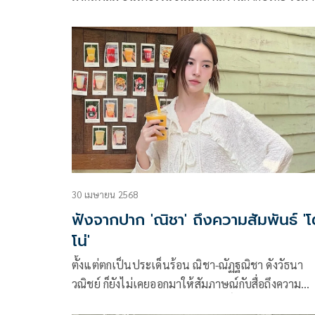
เกียรติ โขมศิริ ประเดิมฉาย European Premiere ใน
เทศกาลหนังระดับแนวหน้าของโลกอย่าง เทศกาล
ภาพยนตร์นานาชาติรอตเทอร์ดัม ครั้งที่ 55 (2026
International Film Festival Rotterdam –
#IFFR2026) ซึ่งจัดขึ้นระหว่างวันที่ 29 มกราคม – 8
กุมภาพันธ์นี้ ที่ประเทศเนเธอร์แลนด์
30 เมษายน 2568
ฟังจากปาก 'ณิชา' ถึงความสัมพันธ์ '
โน่'
ตั้งแต่ตกเป็นประเด็นร้อน ณิชา-ณัฏฐณิชา ดังวัธนา
วณิชย์ ก็ยังไม่เคยออกมาให้สัมภาษณ์กับสื่อถึงความ
สัมพันธ์ กับโตโน่-ภาคิน คำวิลัยศักดิ์ ที่คบหากันมากว่า