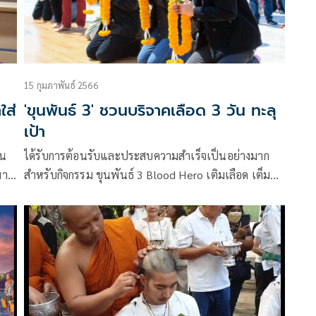
15 กุมภาพันธ์ 2566
ใส่
'ขุนพันธ์ 3' ชวนบริจาคเลือด 3 วัน ทะลุ
เป้า
ได้รับการต้อนรับและประสบความสำเร็จเป็นอย่างมาก
มา
สำหรับกิจกรรม ขุนพันธ์ 3 Blood Hero เติมเลือด เต็ม
อ
ศรัทธา 3 ล้านซีซี ที่ บริษัท สหมงคลฟิล์ม อินเตอร์
เนชั่นแนล จำกัด จัดขึ้นร่วมกับ ศูนย์บริการโลหิตแห่งชาติ
ห้
สภากาชาดไทย และ บริษัท ไทยประกันชีวิต จำกัด
(มหาชน) พร้อมด้วย สายการบินไทยเวียตเจ็ท, บริษัท
เมเจอร์ ซีนีเพล็กซ์ กรุ้ป จำกัด (มหาชน) และ บริษัท เอส
เอฟ คอร์ปอเรชั่น จำกัด (มหาชน) เพื่อเชิญชวนให้พี่น้อง
ชาวไทยร่วมสร้างปรากฏการณ์พลังแห่งการให้กับการร่วม