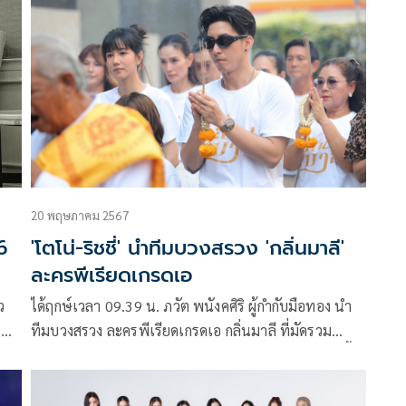
ขึ้น
งต่อ
20 พฤษภาคม 2567
6
'โตโน่-ริชชี่' นำทีมบวงสรวง 'กลิ่นมาลี'
ละครพีเรียดเกรดเอ
ว
ได้ฤกษ์เวลา 09.39 น. ภวัต พนังคศิริ ผู้กำกับมือทอง นำ
น
ทีมบวงสรวง ละครพีเรียดเกรดเอ กลิ่นมาลี ที่มัดรวม
ท็อปสตาร์หลากรุ่น มาประชันฝีมือล้นหลาม โดยเรื่องนี้
น
เป็นการหวนคืนจอ ประกบคู่กันอีกครั้ง ของคู่พระนาง โต
โน่ ภาคิน และ ริชชี่ อรเณศ