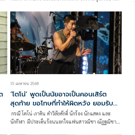
ภาพยนตร์แอ็กชันไทยฟอร์มยักษ์แห่งปี เสือ (4 Tigers)
เรื่องราวแห่งวีรกรรมของเหล่าจอมโจรภาคกลางใน
ตำนานอย่าง เสือฝ้าย (เวียร์ ศุกลวัฒน์), เสือมเหศวร (มาริ
โอ้ เมาเร่อ), เสือใบ (เป้ อารักษ์) และ เสือดำ (โตโน่ ภาคิ
น) ก่อนจะมาเป็นคู่ต่อกรตัวฉกาจของ ขุนพันธ์ มือปราบ
ระดับพระกาฬจากภาพยนตร์ไตรภาคสุดเข้มข้น
15 เมษายน 2568
โต
‘โตโน่’ พูดเป็นนัยอาจเป็นคอนเสิร์ต
สุดท้าย ขอโทษที่ทำให้ผิดหวัง ยอมรับ
เป็นคนผิด ขอเสียงแฟนคลับส่งให้
กรณี โตโน่-ภาคิน คำวิลัยศักดิ์ นักร้อง นักแสดง และ
’ณิชา’
นักกีฬา มีประเด็นร้อนนอกใจแฟนสาวณิชา ณัฏฐณิชา
 7
ดังวัธนาวณิชย์ ที่แอบกุ๊กกิ๊กกับผู้