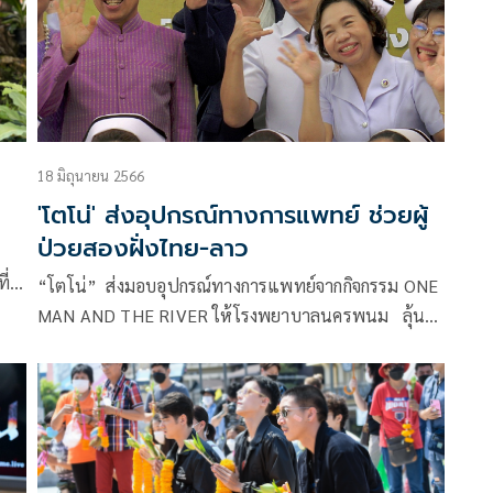
18 มิถุนายน 2566
'โตโน่' ส่งอุปกรณ์ทางการแพทย์ ช่วยผู้
ป่วยสองฝั่งไทย-ลาว
ี่
“โตโน่” ส่งมอบอุปกรณ์ทางการแพทย์จากกิจกรรม ONE
ดย
MAN AND THE RIVER ให้โรงพยาบาลนครพนม ลุ้น
งๆ
งานต่อเนื่องวิ่งข้ามโขงปลายปี
ีวิต