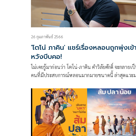
26 กุมภาพันธ์ 2566
'โตโน่ ภาคิน' แชร์เรื่องหลอนถูกพุ่งเข้า
หวังบีบคอ!
ไม่เคยรู้มาก่อนว่า โตโน่-ภาคิน คำวิลัยศักดิ์ จะกลายเป็น
คนที่มีประสบการณ์หลอนมากมายขนาดนี้ ล่าสุดแวะ
รายการสุดฮอตอย่าง อังคารคลุมโปง ทาง EFM94 เพื่
โปรโมทภาพยนตร์ขุนพันธ์ 3 พร้อมมานั่งแชร์
ประสบการณ์หลอนและเรื่องราวลี้ลับที่ชวนขนหัวลุกใ
ฟังถึง 3 เรื่องด้วยกัน!