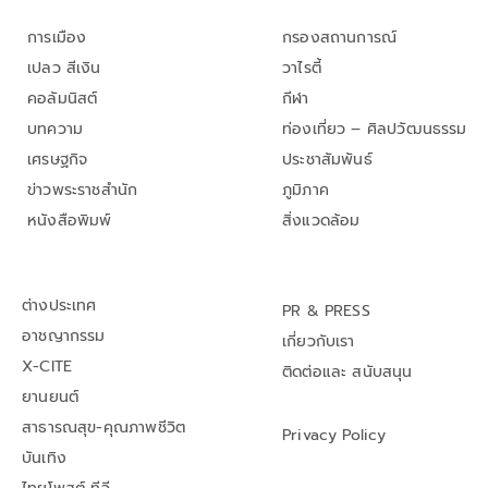
การเมือง
กรองสถานการณ์
เปลว สีเงิน
วาไรตี้
คอลัมนิสต์
กีฬา
บทความ
ท่องเที่ยว – ศิลปวัฒนธรรม
เศรษฐกิจ
ประชาสัมพันธ์
ข่าวพระราชสำนัก
ภูมิภาค
หนังสือพิมพ์
สิ่งแวดล้อม
ต่างประเทศ
PR & PRESS
อาชญากรรม
เกี่ยวกับเรา
X-CITE
ติดต่อและ สนับสนุน
ยานยนต์
สาธารณสุข-คุณภาพชีวิต
Privacy Policy
บันเทิง