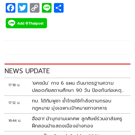
F
T
C
Li
S
ac
wi
o
n
h
e
tt
p
e
ar
b
er
y
e
o
Li
o
n
k
k
NEWS UPDATE
'ยศชนัน' กาง 6 แผน ดันมาตรฐานความ
17:18 น.
ปลอดภัยสถานศึกษา 90 วัน ป้องกันก่อเหตุ
รุนแรง
ทบ. โต้กัมพูชา ย้ำไทยใช้กำลังตามกรอบ
17:12 น.
กฎหมาย มุ่งเฉพาะเป้าหมายทางทหาร
ฮือฮา! ม้าบุกงานเผาศพ ลูกศิษย์ร่วมอาลัยครู
16:44 น.
ฝึกสอนม้าแสดงเมืองอ่างทอง