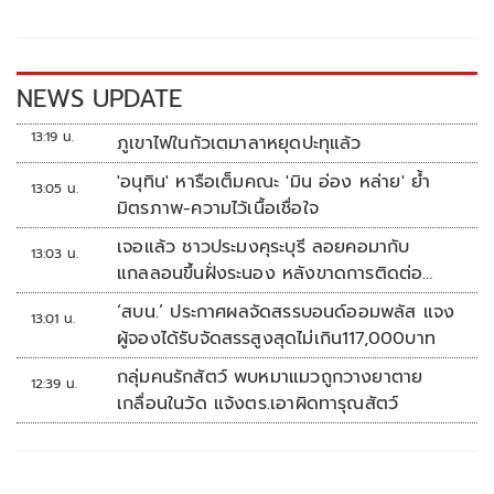
o
Li
o
n
k
k
NEWS UPDATE
13:19 น.
ภูเขาไฟในกัวเตมาลาหยุดปะทุแล้ว
'อนุทิน' หารือเต็มคณะ 'มิน อ่อง หล่าย' ย้ำ
13:05 น.
มิตรภาพ-ความไว้เนื้อเชื่อใจ
เจอแล้ว ชาวประมงคุระบุรี ลอยคอมากับ
13:03 น.
แกลลอนขึ้นฝั่งระนอง หลังขาดการติดต่อ
หลายวัน
‘สบน.’ ประกาศผลจัดสรรบอนด์ออมพลัส แจง
13:01 น.
ผู้จองได้รับจัดสรรสูงสุดไม่เกิน117,000บาท
กลุ่มคนรักสัตว์ พบหมาแมวถูกวางยาตาย
12:39 น.
เกลื่อนในวัด แจ้งตร.เอาผิดทารุณสัตว์