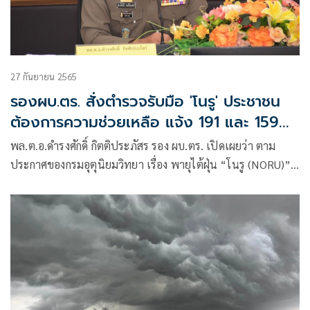
27 กันยายน 2565
รองผบ.ตร. สั่งตำรวจรับมือ 'โนรู' ประชาชน
ต้องการความช่วยเหลือ แจ้ง 191 และ 1599
ได้ 24 ชม.
พล.ต.อ.ดำรงศักดิ์ กิตติประภัสร รอง ผบ.ตร. เปิดเผยว่า ตาม
ประกาศของกรมอุตุนิยมวิทยา เรื่อง พายุไต้ฝุ่น “โนรู (NORU)”
ฉบับที่ 4 (251/2565) ที่มีศูนย์กลางบริเวณมหาสมุทรแปซิฟิก