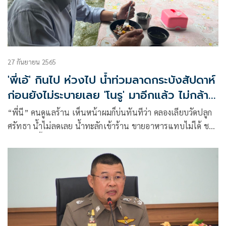
27 กันยายน 2565
'พี่เอ้' กินไป ห่วงไป น้ำท่วมลาดกระบังสัปดาห์
ก่อนยังไม่ระบายเลย 'โนรู' มาอีกแล้ว ไม่กล้า
คิดว่าต้องเจออะไรบ้าง
“พี่นี” คนดูแลร้าน เห็นหน้าผมก็บ่นทันทีว่า คลองเลียบวัดปลูก
ศรัทธา น้ำไม่ลดเลย น้ำทะลักเข้าร้าน ขายอาหารแทบไม่ได้ ชาว
บ้านแถวนี้เดือดร้อนมาก