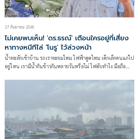
27 กันยายน 2565
ไม่เคยพบเห็น! 'ดร.ธรณ์' เตือนใครอยู่ที่เสี่ยง
หาทางหนีทีไล่ 'โนรู' ไว้ล่วงหน้า
น้ำทะลักเข้าบ้าน รถเราจะจมไหม ไฟฟ้าดูดไหม เด็กเล็กคนแก่ไป
อยู่ไหน เรามีน้ำกินข้าวกินหลายวันหรือไม่ ไฟดับทำไง มือถือ
ชาร์จเต็มไหม ทางขาดต้องติดอยู่หลายวันเอาไงดี ฯลฯ