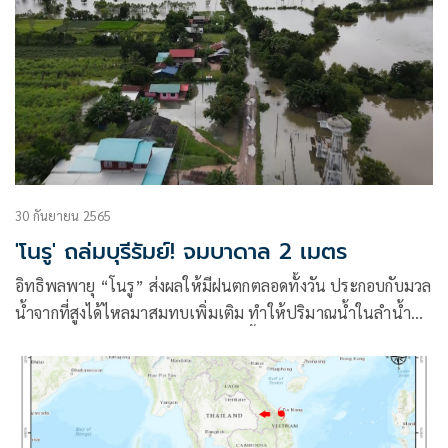
30 กันยายน 2565
'โนรู' ถล่มบุรีรัมย์! จมบาดาล 2 เมตร
อิทธิพลพายุ​ “โนรู” ส่งผลให้มีฝนตกตลอดทั้งวัน ประกอบกับมวล
น้ำจากที่สูงได้ไหลมาสมทบเพิ่มเติม ทำให้ปริมาณน้ำในลำน้ำชีที่
ไหลผ่าน อ.กระสัง จ.บุรีรัมย์ หนุนสูงขึ้นอย่างรวดเร็ว