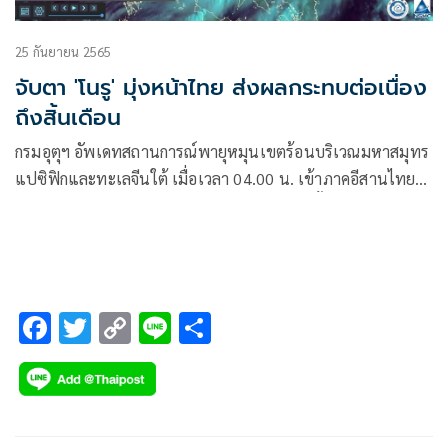
25 กันยายน 2565
จับตา 'โนรู' มุ่งหน้าไทย ส่งผลกระทบต่อเนื่อง
ถึงสิ้นเดือน
กรมอุตุฯ อัพเดทสถานการณ์พายุหมุนเขตร้อนบริเวณมหาสมุทร
แปซิฟิกและทะเลจีนใต้ เมื่อเวลา 04.00 น. เข้าภาคอีสานไทย
28 ก.ย. และจะส่งผลกระทบต่อเนื่องลากยาวถึงสิ้นเดือน
F
T
C
Li
S
ac
wi
o
n
h
e
tt
p
e
ar
b
er
y
e