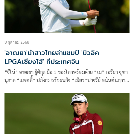
8 ตุลาคม 2568
'อาฒยา'นำสาวไทยล่าแชมป์ 'บิวอิค
LPGAเซี่ยงไฮ้' ที่ประเทศจีน
“จีโน่” อาฒยา ฐิติกุล มือ 1 ของโลกพร้อมด้วย “เม” เอรียา จุฑา
นุกาล “แพตตี้” ปภังกร ธวัชธนกิจ “เมียว”ปาจรีย์ อนันต์นฤการ
“เปียโน” อาภิชญา ยุบล รวมทั้ง “แชมเปญ” เฌอมาลย์ สันติ
วิวัฒนพงศ์ ร่วมแข่งขันล่าแชมป์รายการเปิดเอเชีย สวิง ในการ
แข่งขัน บิวอิค แอลพีจีเอ เซี่ยงไฮ้ ที่ประเทศจีน สัปดาห์นี้
ประชันกับยอดนักกอล์ฟในแอลพีจีเอ ชิงเงินรางวัลรวมกว่า 71.4
ล้านบาท