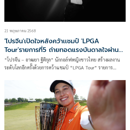
21 พฤษภาคม 2568
'โปรจีน'เปิดใจหลังคว้าเเชมป์ 'LPGA
Tour'รายการที่5 ถ่ายทอดแรงบันดาลใจผ่าน
โฆษณาออนไลน์
“โปรจีน – อาฒยา ฐิติกุล” นักกอล์ฟหญิงชาวไทย สร้างผลงาน
ระดับโลกอีกครั้งด้วยการคว้าแชมป์ “LPGA Tour” รายการ
“Mizuho Americas Open” ถือเป็นแชมป์ LPGA รายการที่ 5
ในชีวิต ต่อจาก “JTBC Classic presented by Barbasol” และ
“Walmart NW Arkansas Championship presented by P&G”
ในปี 2022 และ “Dow Championship” กับ “CME Group Tour
Championship” ในปี 2024 โดยปี 2025 นี้เพียงปีเดียว โปรจีน
ลงแข่ง LPGA Tour แล้ว 8 รายการ และทำผลงานติดอันดับ Top
10 ได้ถึง 6 รายการ พร้อมคว้าอีกหนึ่งแชมป์จากศึก “Ladies