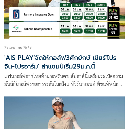
29 มกราคม 2569
'AIS PLAY'จัดให้กอล์ฟ3ศึกยักษ์ เชียร์'โปร
จีน-โปรอาร์ม' ล่าแชมป์เริ่ม29ม.ค.นี้
แฟนกอล์ฟชาวไทยห้ามกะพริบตา! สัปดาห์นี้เตรียมระเบิดความ
มันส์กับกอล์ฟรายการระดับโลกถึง 3 ทัวร์นาเมนต์ ที่ขนทัพนัก
กอล์ฟระดับซูเปอร์สตาร์มาดวลวงสวิงกันแบบจัดเต็ม เริ่มระเบิด
ศึกพร้อมกัน 29 มกราคม – 1 กุมภาพันธ์นี้ ทางแอพพลิเคชั่น AIS
PLAY