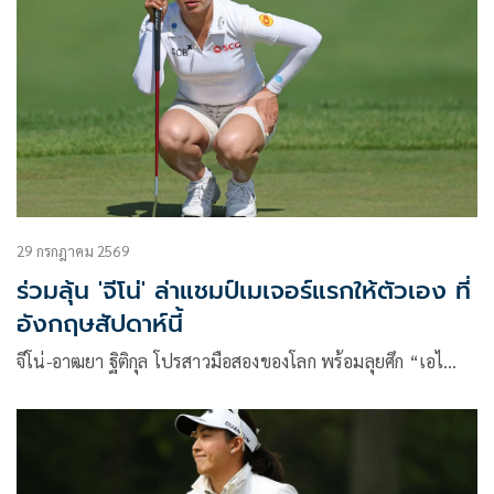
29 กรกฎาคม 2569
ร่วมลุ้น 'จีโน่' ล่าแชมป์เมเจอร์แรกให้ตัวเอง ที่
อังกฤษสัปดาห์นี้
จีโน่-อาฒยา ฐิติกุล โปรสาวมือสองของโลก พร้อมลุยศึก “เอไ…