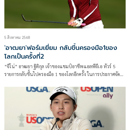
5 สิงหาคม 2568
'อาฒยา'ฟอร์มเยี่ยม กลับขึ้นครองมือ1ของ
โลกเป็นครั้งที่2
“จีโน่” อาฒยา ฐิติกุล เจ้าของแชมป์อาชีพแอลพีจีเอ ทัวร์ 5
รายการกลับขึ้นไปครองมือ 1 ของโลกอีกครั้ง ในการประกาศจัด
อันดับคะแนนสะสมโลกกอล์ฟหญิงประจำสัปดาห์ล่าสุดเมื่อวัน
จันทร์ที่ 4 สิงหาคม 2568 หลังจบอันดับ 30 ร่วม รายการ เอไอจี วี
เมนส์ โอเพ่น เมเจอร์สุดท้ายของปี ที่เวลส์ เมื่อวันอาทิตย์ที่ 3
สิงหาคม นับเป็นครั้งที่สองในอาชีพแซงหน้า เนลลี คอร์ดา โปร
สาวชาวอเมริกันที่ครองมาตั้งแต่วันที่ 25 มีนาคมปี 2024