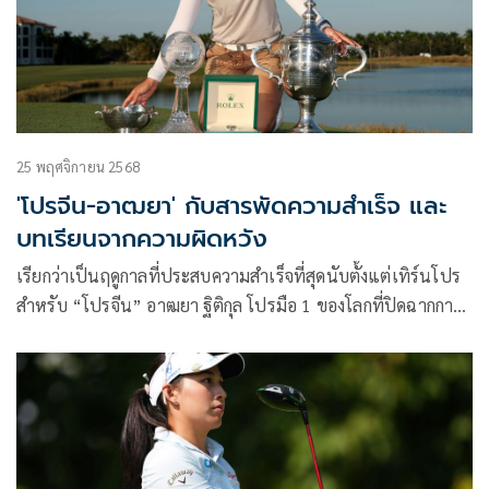
25 พฤศจิกายน 2568
'โปรจีน-อาฒยา' กับสารพัดความสำเร็จ และ
บทเรียนจากความผิดหวัง
เรียกว่าเป็นฤดูกาลที่ประสบความสำเร็จที่สุดนับตั้งแต่เทิร์นโปร
สำหรับ “โปรจีน” อาฒยา ฐิติกุล โปรมือ 1 ของโลกที่ปิดฉากการ
แข่งขัน LPGA Tour ปี 2025 ด้วยการป้องกันแชมป์ CME Group
Tour Championship พร้อมคว้า 2 รางวัลใหญ่ของทัวร์อย่าง
รางวัลนักกอล์ฟยอดเยี่ยม Rolex Player of the Year และรางวัล
Vare Trophy สำหรับผู้ทำสกอร์เฉลี่ยต่ำสุดของทัวร์