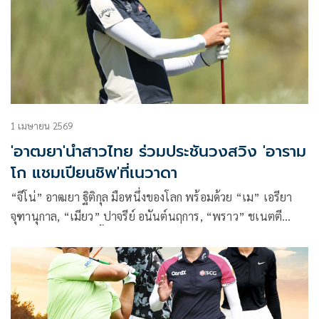
1 เมษายน 2569
'อาฒยา'นำสาวไทย ร่วมประชันวงสวิง 'อาราม
โก แชมเปียนชิพ'ที่เนวาดา
“จีโน่” อาฒยา ฐิติกุล มือหนึ่งของโลก พร้อมด้วย “เม” เอรียา
จุฑานุกาล, “เมียว” ปาจรีย์ อนันต์นฤการ, “พราว” ชเนตตี
วรรณแสน, “แพตตี้” ปภังกร ธวัชธนกิจ และ “มาย” ตรีฉัฐ จีน
กลับ ร่วมล่าแชมป์กอล์ฟรายการ อารามโก แชมเปียนชิพ ที่รัฐ
เนวาดา ประเทศสหรัฐอเมริกา สัปดาห์นี้ ชิงเงินรางวัลรวมกว่า
131.4 ล้านบาท ประชันวงสวิงกับยอดโปรระดับโลกจำนวนมาก