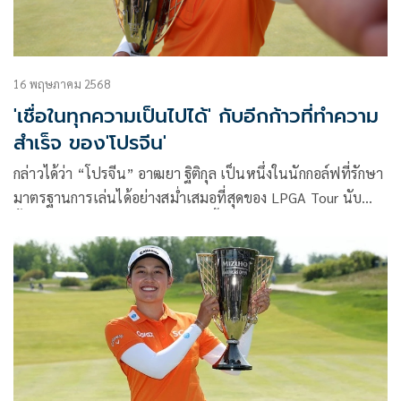
European Tour” รายการ “PIF Saudi Ladies International” ที่
ซาอุดีอาระเบีย เมื่อเดือนกุมภาพันธ์ที่ผ่านมา
16 พฤษภาคม 2568
'เชื่อในทุกความเป็นไปได้' กับอีกก้าวที่ทำความ
สำเร็จ ของ'โปรจีน'
กล่าวได้ว่า “โปรจีน” อาฒยา ฐิติกุล เป็นหนึ่งในนักกอล์ฟที่รักษา
มาตรฐานการเล่นได้อย่างสม่ำเสมอที่สุดของ LPGA Tour นับ
ตั้งแต่ช่วงปลายปีที่แล้วจนถึงตอนนี้