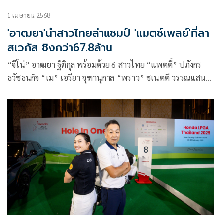
1 เมษายน 2568
'อาฒยา'นำสาวไทยล่าแชมป์ 'แมตช์เพลย์'ที่ลา
สเวกัส ชิงกว่า67.8ล้าน
“จีโน่” อาฒยา ฐิติกุล พร้อมด้วย 6 สาวไทย “แพตตี้” ปภังกร
ธวัชธนกิจ “เม” เอรียา จุฑานุกาล “พราว” ชเนตตี วรรณแสน
“เมียว” ปาจรีย์ อนันต์นฤการ จัสมิน สุวัณณะปุระ และ “โม”
โมรียา จุฑานุกาล ร่วมล่าแชมป์รายการ “ที-โมบาย แมตช์ เพลย์
พรีเซ็นเต็ด บาย เอ็มจีเอ็ม รีวอร์ดส์” ชิงเงินรางวัลรวม 2 ล้าน
ดอลลาร์สหรัฐ ที่ลาสเวกัส รัฐเนวาดา ประเทศสหรัฐอเมริกา 2-6
เมษายน 2568 นี้ ประชันกับยอดโปรสาวระดับโลกรวม 64 คน