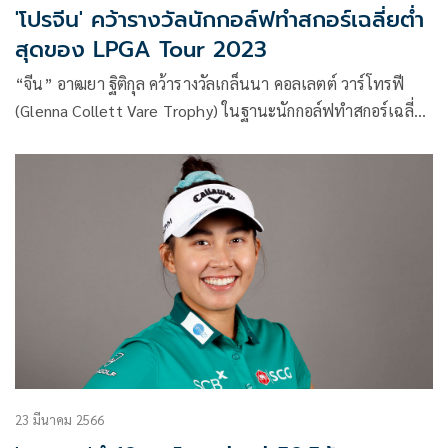
'โปรจีน' คว้ารางวัลนักกอล์ฟทำสกอร์เฉลี่ยต่ำ
สุดของ LPGA Tour 2023
“จีน” อาฒยา ฐิติกุล คว้ารางวัลเกล็นนา คอลเลตต์ วาร์โทรฟี
(Glenna Collett Vare Trophy) ในฐานะนักกอล์ฟทำสกอร์เฉลี่ย
ต่ำสุดของแอลพีจีเอ ทัวร์ ฤดูกาล 2023 เฉลี่ย 69.533 หลังจาก
เธอทำ 6 อันเดอร์พาร์ 66 ในวันสุดท้ายรายการ CME Group
Tour Championship
23 มีนาคม 2566