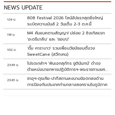
k
k
NEWS UPDATE
808 Festival 2026 ไลน์อัปแรกสุดยิ่งใหญ่
1:24 น.
ระเบิดความมันส์ 2 วันเต็ม 2-3 ต.ค.นี้
M4 คัมแบคตามสัญญา! ปล่อย 2 ซิงเกิลแรก
1:16 น.
'อะดรีนาลีน' และ 'ชอบU'
'ดั๊ม คาราบาว' รวมเพื่อนวัยมัธยมตั้งวง
1:02 น.
SweetCane (สวีทเคน)
โปรดเกล้าฯ 'พันเอกสุภัทร ชูตินันทน์' ดำรง
23:49 น.
ตำแหน่งนายทหารปฏิบัติการฯ-พระราชทานยศ
'พลตรี'
ซาอุฯ-ตุรเคีย-ปากีสถานลงนามข้อตกลงด้าน
23:45 น.
การป้องกันประเทศท่ามกลางสงครามในภูมิภาค