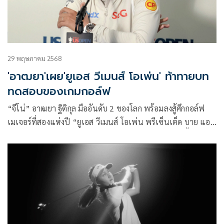
29 พฤษภาคม 2568
'อาฒยา'เผย'ยูเอส วีเมนส์ โอเพ่น' ท้าทายบท
ทดสอบของเกมกอล์ฟ
“จีโน่” อาฒยา ฐิติกุล มืออันดับ 2 ของโลก พร้อมลงสู้ศึกกอล์ฟ
เมเจอร์ที่สองแห่งปี “ยูเอส วีเมนส์ โอเพ่น พรีเซ็นเต็ด บาย แอล
ลาย” ที่รัฐวิสคอนซิน ประเทศสหรัฐอเมริกา ในสัปดาห์นี้ พร้อม
เผย สนามเอริน ฮิลล์ส ท้าทายเป็นบททดสอบของเกมกอล์ฟ