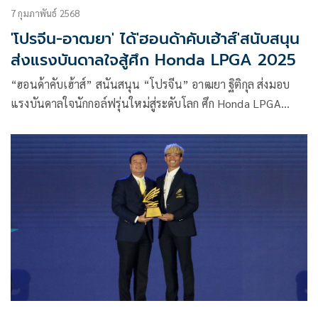
7 กุมภาพันธ์ 2568
'โปรจีน-อาฒยา' ได้'ฮอนด้าคับเฮ้าส์'สนับสนุน
ส่งแรงบันดาลใจสู้ศึก Honda LPGA 2025
“ฮอนด้าคับเฮ้าส์” สนันสนุน “โปรจีน” อาฒยา ฐิติกุล ส่งมอบ
แรงบันดาลใจนักกอล์ฟรุ่นใหม่สู่ระดับโลก ศึก Honda LPGA
2025