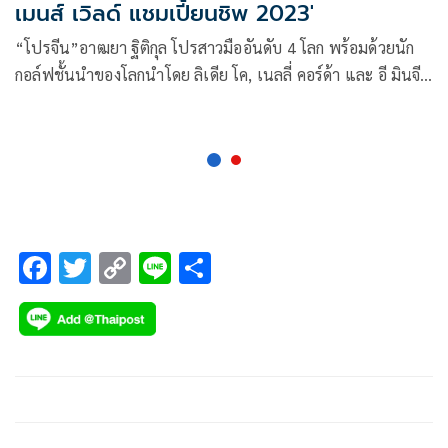
เมนส์ เวิลด์ แชมเปี้ยนชิพ 2023'
“โปรจีน”อาฒยา ฐิติกุล โปรสาวมืออันดับ 4 โลก พร้อมด้วยนัก
กอล์ฟชั้นนำของโลกนำโดย ลิเดีย โค, เนลลี่ คอร์ด้า และ อี มินจี
สามสาวมือท็อป 3 ของโลก และ โค จินยอง แชมป์เก่าและมือ
อันดับ 5 โลก รวมถึง 18 ผู้เล่นในอันดับท็อป 20 ของโลก ตอบรับ
ร่วมชิงชัยศึกกอล์ฟอาชีพสตรีรายการสุดยิ่งใหญ่ของเอเชีย “เอช
เอสบีซี วีเมนส์ เวิลด์ แชมเปี้ยนชิพ 2023” ณ สนามเซนโตซ่า
กอล์ฟ คลับ ประเทศ สิงค์โปร์ ระหว่างวันที่ 2-5 มีนาคมนี้
F
T
C
Li
S
ac
wi
o
n
h
e
tt
p
e
ar
b
er
y
e
o
Li
o
n