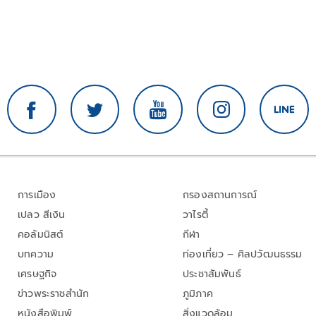
การเมือง
กรองสถานการณ์
เปลว สีเงิน
วาไรตี้
คอลัมนิสต์
กีฬา
บทความ
ท่องเที่ยว – ศิลปวัฒนธรรม
เศรษฐกิจ
ประชาสัมพันธ์
ข่าวพระราชสำนัก
ภูมิภาค
หนังสือพิมพ์
สิ่งแวดล้อม