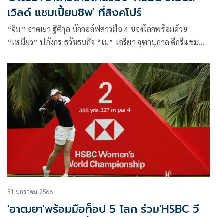
เวิลด์ แชมเปี้ยนชิพ' ที่สิงคโปร์
“จีน” อาฒยา ฐิติกุล นักกอล์ฟสาวมือ 4 ของโลกพร้อมด้วย
“เหมียว” ปภังกร ธวัชธนกิจ “เม” เอรียา จุฑานุกาล ดีกรีแชมป์
เมเจอร์ “โม” โมรียา จุฑานุกาล “เมียว” ปาจรีย์ อนันต์นฤการ
แชมป์แอลพีจีเอ ทัวร์ และ “แหวน” พรอนงค์ เพชรล้ำ ร่วม
แข่งขันไล่ล่าแชมป์กอล์ฟแอลพีจีเอ ทัวร์ รายการเอชเอสบีซี วี
เมนส์ เวิลด์ แชมเปี้ยนชิพ ที่สนามเซนโตซ่า กอล์ฟ คลับ ตันจง
คอร์ส ประเทศสิงคโปร์ ระหว่างวันที่ 2-5 มีนาคม 2566 ประชัน
ยอดนักกอล์ฟสาวระดับโลก
31 มกราคม 2566
'อาฒยา'พร้อมมือท็อป 5 โลก ร่วม'HSBC วี