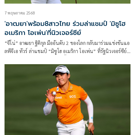
7 พฤษภาคม 2568
'อาฒยา'พร้อม8สาวไทย ร่วมล่าแชมป์ 'มิซูโฮ
อเมริกา โอเพ่น'ที่นิวเจอร์ซีย์
“จีโน่” อาฒยา ฐิติกุล มืออันดับ 2 ของโลก กลับมาร่วมแข่งขันแอ
ลพีจีเอ ทัวร์ ล่าแชมป์ “มิซูโฮ อเมริกา โอเพ่น” ที่รัฐนิวเจอร์ซีย์
ประเทศสหรัฐอเมริกา สัปดาห์นี้ พร้อมกับ 8 สาวไทย ประชันกับ
ยอดนักกอล์ฟระดับโลกอีกมากมาย รวมทั้ง เนลลี คอร์ดา มือ 1
ของโลกลงป้องกันแชมป์ของเธอ