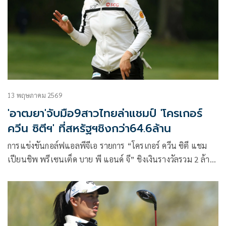
13 พฤษภาคม 2569
'อาฒยา'จับมือ9สาวไทยล่าแชมป์ 'โครเกอร์
ควีน ซิตีฯ' ที่สหรัฐฯชิงกว่า64.6ล้าน
การแข่งขันกอล์ฟแอลพีจีเอ รายการ “โครเกอร์ ควีน ซิตี แชม
เปียนชิพ พรีเซนเต็ด บาย พี แอนด์ จี” ชิงเงินรางวัลรวม 2 ล้าน
ดอลลาร์สหรัฐหรือราว 64.6 ล้านบาท ที่สนามแมกเคทีวาห์ คัน
ทรี คลับ ชานเมืองซินซินเนติ รัฐโอไฮโอ ประเทศสหรัฐอเมริกา
ระหว่างวันที่ 14-17 พฤษภาคม 2569 โดยที่ ชาร์ลีย์ ฮัลล์ โปร
สาวชาวอังกฤษเป็นแชมป์เมื่อปีที่แล้ว