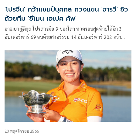
'โปรจีน' คว้าแชมป์บุคคล ควงแขน 'จารวี' ซิว
ถ้วยทีม 'ซีโมน เอเปค คัพ'
อาฒยา ฐิติกุล โปรสาวมือ 9 ของโลก หวดรอบสุดท้ายได้อีก 3
อันเดอร์พาร์ 69 จบด้วยสกอร์รวม 14 อันเดอร์พาร์ 202 คว้า
แชมป์บุคคลศึก ซีโมน เอเชีย แปซิฟิก คัพ ที่สนามปอนด็อก อิน
ดาห์ กอล์ฟ คอร์ส ประเทศอินโดนีเซีย เมื่อวันที่ 23 ธันวาคมที่
ผ่านมา พร้อมจูงมือ จารวี บุญจันทร์ คว้าแชมป์ประเภททีมไป
ด้วยสกอร์รวม 15 อันเดอร์พาร์ 417
20 พฤศจิกายน 2566