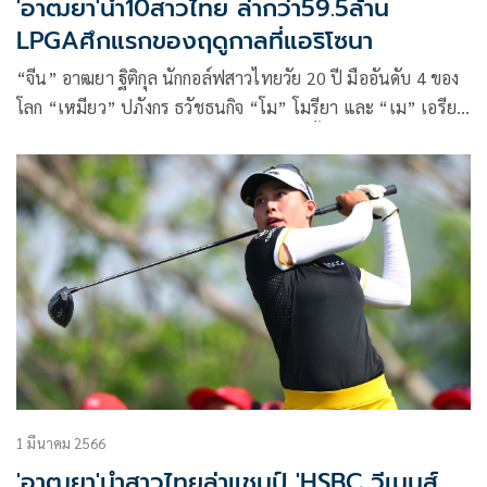
'อาฒยา'นำ10สาวไทย ล่ากว่า59.5ล้าน
LPGAศึกแรกของฤดูกาลที่แอริโซนา
“จีน” อาฒยา ฐิติกุล นักกอล์ฟสาวไทยวัย 20 ปี มืออันดับ 4 ของ
โลก “เหมียว” ปภังกร ธวัชธนกิจ “โม” โมรียา และ “เม” เอรียา
จุฑานุกาล พร้อมกับนักกอล์ฟสาวไทย รวมทั้งหมด 11 คน ร่วม
แข่งขันไล่ล่าแชมป์รายการแอลพีจีเอ ไดรฟ์ ออน แชมเปียนชิพ
ที่รัฐแอริโซนา ประเทศสหรัฐอเมริกา ระหว่างวันที่ 23-26
มีนาคม ชิงเงินรางวัลรวมกว่า 59.5 ล้านบาท เป็นรายการแบบ
ฟูล-ฟิลด์ รายการแรกในฤดูกาลนี้ ประชันกับนักกอล์ฟระดับชั้น
นำของโลกอีกมากมาย
1 มีนาคม 2566
'อาฒยา'นำสาวไทยล่าแชมป์ 'HSBC วีเมนส์