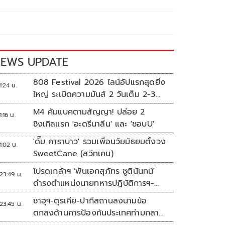
EWS UPDATE
808 Festival 2026 ไลน์อัปแรกสุดยิ่ง
1:24 น.
ใหญ่ ระเบิดความมันส์ 2 วันเต็ม 2-3
ต.ค.นี้
M4 คัมแบคตามสัญญา! ปล่อย 2
1:16 น.
ซิงเกิลแรก 'อะดรีนาลีน' และ 'ชอบU'
'ดั๊ม คาราบาว' รวมเพื่อนวัยมัธยมตั้งวง
1:02 น.
SweetCane (สวีทเคน)
โปรดเกล้าฯ 'พันเอกสุภัทร ชูตินันทน์'
23:49 น.
ดำรงตำแหน่งนายทหารปฏิบัติการฯ-
พระราชทานยศ 'พลตรี'
ซาอุฯ-ตุรเคีย-ปากีสถานลงนามข้อ
23:45 น.
ตกลงด้านการป้องกันประเทศท่ามกลาง