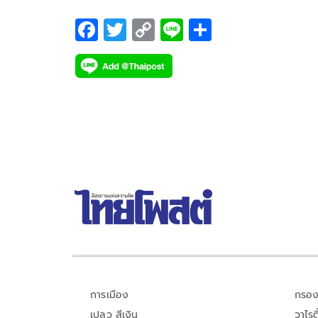
F
T
C
Li
S
ac
wi
o
n
h
e
tt
p
e
ar
b
er
y
e
o
Li
o
n
k
k
การเมือง
กรอง
เปลว สีเงิน
วาไรตี