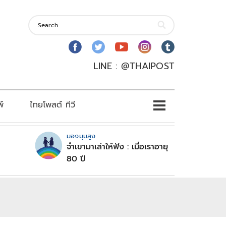
LINE : @THAIPOST
พ์
ไทยโพสต์ ทีวี
มองมุมสูง
จำเขามาเล่าให้ฟัง : เมื่อเราอายุ
80 ปี