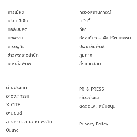
การเมือง
กรองสถานการณ์
เปลว สีเงิน
วาไรตี้
คอลัมนิสต์
กีฬา
บทความ
ท่องเที่ยว – ศิลปวัฒนธรรม
เศรษฐกิจ
ประชาสัมพันธ์
ข่าวพระราชสำนัก
ภูมิภาค
หนังสือพิมพ์
สิ่งแวดล้อม
ต่างประเทศ
PR & PRESS
อาชญากรรม
เกี่ยวกับเรา
X-CITE
ติดต่อและ สนับสนุน
ยานยนต์
สาธารณสุข-คุณภาพชีวิต
Privacy Policy
บันเทิง