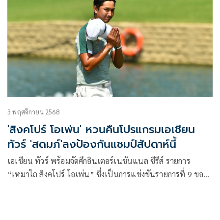
3 พฤศจิกายน 2568
'สิงคโปร์ โอเพ่น' หวนคืนโปรแกรมเอเชียน
ทัวร์ 'สดมภ์'ลงป้องกันแชมป์สัปดาห์นี้
เอเชียน ทัวร์ พร้อมจัดศึกอินเตอร์เนชันแนล ซีรีส์ รายการ
“เหมาไถ สิงคโปร์ โอเพ่น” ซึ่งเป็นการแข่งขันรายการที่ 9 ของ
อินเตอร์เนชั่นเนล ซีรีส์ ฤดูกาล 2025 ชิงเงินรางวัลรวม 2 ล้าน
เหรียญสหรัฐ หรือประมาณ 62 ล้านบาท ณ สนามสิงคโปร์ ไอ
แลนด์ คันทรี คลับ ระหว่างวันที่ 6-9 พฤศจิกายนนี้ โดยมี สดมภ์