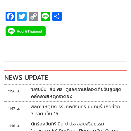
แก้วกาญจนา โปรหนุ่มแถวหน้าของไทยลงป้องกันตำแหน่ง
F
T
C
Li
S
ac
wi
o
n
h
e
tt
p
e
ar
b
er
y
e
o
Li
o
n
k
k
NEWS UPDATE
'ยศชนัน' สั่ง ศธ. ดูแลความปลอดภัยขั้นสูงสุด
11:56 น.
คลี่คลายเหตุกราดยิง
สลด! เหตุยิง รร.เทพศิรินทร์ นนทบุรี เสียชีวิต
11:47 น.
7 ราย เจ็บ 15
นักร้องจัดให้ ยื่น ป.ป.ช.สอบจริยธรรม
11:46 น.