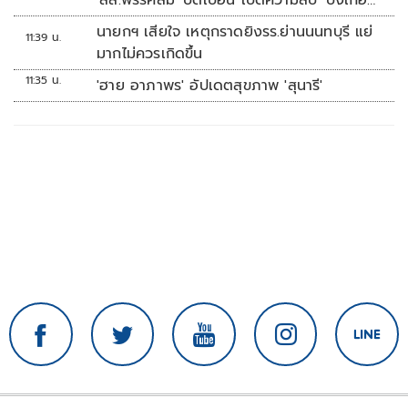
'สส.พรรคส้ม' บิดเบือน เปิดความลับ 'บังเกอร์
ทหาร'
นายกฯ เสียใจ เหตุกราดยิงรร.ย่านนนทบุรี แย่
11:39 น.
มากไม่ควรเกิดขึ้น
11:35 น.
'ฮาย อาภาพร' อัปเดตสุขภาพ 'สุนารี'