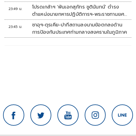
โปรดเกล้าฯ 'พันเอกสุภัทร ชูตินันทน์' ดำรง
23:49 น.
ตำแหน่งนายทหารปฏิบัติการฯ-พระราชทานยศ
'พลตรี'
ซาอุฯ-ตุรเคีย-ปากีสถานลงนามข้อตกลงด้าน
23:45 น.
การป้องกันประเทศท่ามกลางสงครามในภูมิภาค