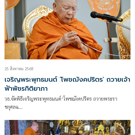
25 สิงหาคม 2568
เจริญพระพุทธมนต์ 'โพชฌังคปริตร' ถวายเจ้า
ฟ้าพัชรกิติยาภา
วธ.จัดพิธีเจริญพระพุทธมนต์‘โพชฌังคปริตร ถวายพระรา
ชกุศลแ…