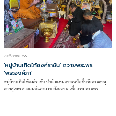
20 ธันวาคม 2565
'หมู่บ้านเทิดไท้องค์ราชัน' ถวายพระพร
'พระองค์ภา'
หมู่บ้านเทิดไท้องค์ราชัน นำตัวแทนภาคเหนือขึ้นวัดพระธาตุ
ดอยสุเทพ สวดมนต์และถวายสังฆทาน เพื่อถวายพระพร
ชัยมงคลแด่ สมเด็จพระเจ้าลูกเธอ เจ้าฟ้าพัชรกิติยาภา นเรนทิรา
เทพยวดี กรมหลวงราชสาริณีสิริพัชร มหาวัชรราชธิดา