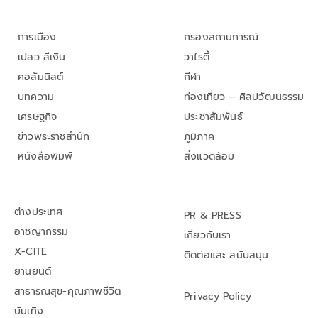
การเมือง
กรองสถานการณ์
เปลว สีเงิน
วาไรตี้
คอลัมนิสต์
กีฬา
บทความ
ท่องเที่ยว – ศิลปวัฒนธรรม
เศรษฐกิจ
ประชาสัมพันธ์
ข่าวพระราชสำนัก
ภูมิภาค
หนังสือพิมพ์
สิ่งแวดล้อม
ต่างประเทศ
PR & PRESS
อาชญากรรม
เกี่ยวกับเรา
X-CITE
ติดต่อและ สนับสนุน
ยานยนต์
สาธารณสุข-คุณภาพชีวิต
Privacy Policy
บันเทิง