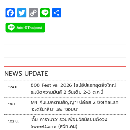
F
T
C
Li
S
ac
wi
o
n
h
e
tt
p
e
ar
b
er
y
e
o
Li
o
n
k
k
NEWS UPDATE
808 Festival 2026 ไลน์อัปแรกสุดยิ่งใหญ่
1:24 น.
ระเบิดความมันส์ 2 วันเต็ม 2-3 ต.ค.นี้
M4 คัมแบคตามสัญญา! ปล่อย 2 ซิงเกิลแรก
1:16 น.
'อะดรีนาลีน' และ 'ชอบU'
'ดั๊ม คาราบาว' รวมเพื่อนวัยมัธยมตั้งวง
1:02 น.
SweetCane (สวีทเคน)