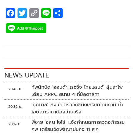
F
T
C
Li
S
ac
wi
o
n
h
e
tt
p
e
ar
b
er
y
e
o
Li
o
n
k
k
NEWS UPDATE
ทัพนักบิด 'ฮอนด้า เรซซิ่ง ไทยแลนด์' ลุ้นล่าโพ
20:43 น.
เดียม ARRC สนาม 4 ที่มัลดาลิกา
‘ศุภมาส’ สั่งเข้มตรวจคลินิกเสริมความงาม ย้ำ
20:32 น.
โฆษณาราคาต้องจ่ายจริง
พี่ชาย 'ฮลุน โซโล่' แจ้งกำหนดการสวดอภิธรรม
20:12 น.
ศพ เตรียมจัดพิธีฌาปนกิจ 11 ส.ค.