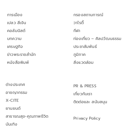
การเมือง
กรองสถานการณ์
เปลว สีเงิน
วาไรตี้
คอลัมนิสต์
กีฬา
บทความ
ท่องเที่ยว – ศิลปวัฒนธรรม
เศรษฐกิจ
ประชาสัมพันธ์
ข่าวพระราชสำนัก
ภูมิภาค
หนังสือพิมพ์
สิ่งแวดล้อม
ต่างประเทศ
PR & PRESS
อาชญากรรม
เกี่ยวกับเรา
X-CITE
ติดต่อและ สนับสนุน
ยานยนต์
สาธารณสุข-คุณภาพชีวิต
Privacy Policy
บันเทิง