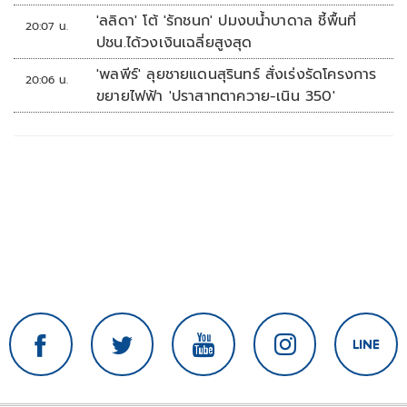
'ลลิดา' โต้ 'รักชนก' ปมงบน้ำบาดาล ชี้พื้นที่
20:07 น.
ปชน.ได้วงเงินเฉลี่ยสูงสุด
'พลพีร์' ลุยชายแดนสุรินทร์ สั่งเร่งรัดโครงการ
20:06 น.
ขยายไฟฟ้า 'ปราสาทตาควาย-เนิน 350'