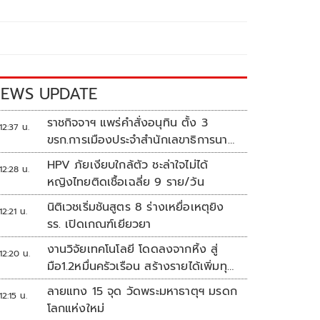
EWS UPDATE
ราชกิจจาฯ แพร่คำสั่งอนุทิน ตั้ง 3
12:37 น.
ขรก.การเมืองประจำสำนักเลขาธิการนา
ยกฯ
HPV ภัยเงียบใกล้ตัว ชะล่าใจไม่ได้
12:28 น.
หญิงไทยติดเชื้อเฉลี่ย 9 ราย/วัน
นิติเวชเริ่มชันสูตร 8 ร่างเหยื่อเหตุยิง
12:21 น.
รร. เปิดเกณฑ์เยียวยา
งานวิจัยเทคโนโลยี โดดลงจากหิ้ง สู่
12:20 น.
มือ1.2หมื่นครัวเรือน สร้างรายได้เพิ่มทุก
เดือน
ลายแทง 15 จุด วัดพระมหาธาตุฯ มรดก
12:15 น.
โลกแห่งใหม่