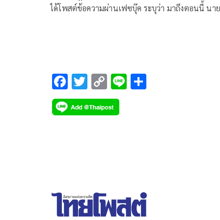
ได้โพสต์ข้อความผ่านเฟซบุ๊ค ระบุว่า มาถึงตอนนี้ นา
รัฐมนตรีน่าจะตัดสินใจยังไม่ย้ายแม่ทัพภาคที่ 4 ออกจ
ตำแหน่ง
F
T
C
Li
S
ac
wi
o
n
h
e
tt
p
e
ar
b
er
y
e
o
Li
o
n
k
k