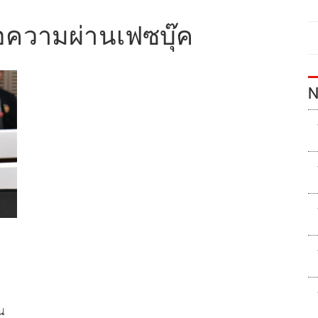
อความผ่านเฟซบุ๊ค
N
น