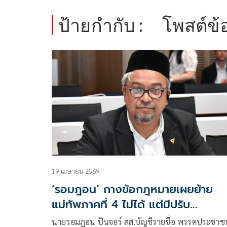
ป้ายกำกับ :
โพสต์ข้
19 เมษายน 2569
‘รอมฎอน’ กางข้อกฎหมายเผยย้าย
แม่ทัพภาคที่ 4 ไม่ได้ แต่มีปรับ
ผอ.รมน.ภาค 4 สน. ได้
นายรอมฎอน ปันจอร์ สส.บัญชีรายชื่อ พรรคประชาช