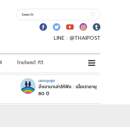
LINE : @THAIPOST
พ์
ไทยโพสต์ ทีวี
มองมุมสูง
จำเขามาเล่าให้ฟัง : เมื่อเราอายุ
80 ปี