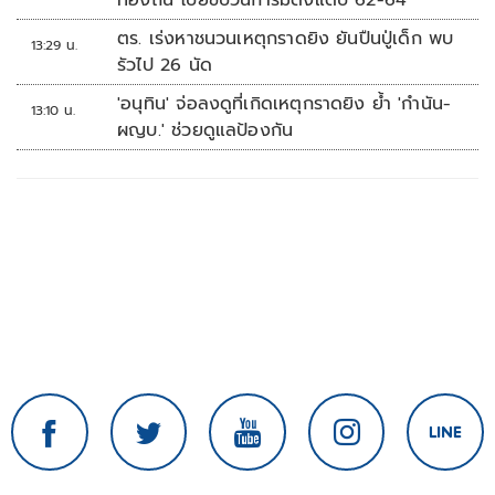
ท้องถิ่น โบ้ยขบวนการมีตั้งแต่ปี 62-64
ตร. เร่งหาชนวนเหตุกราดยิง ยันปืนปู่เด็ก พบ
13:29 น.
รัวไป 26 นัด
'อนุทิน' จ่อลงดูที่เกิดเหตุกราดยิง ย้ำ 'กำนัน-
13:10 น.
ผญบ.' ช่วยดูแลป้องกัน