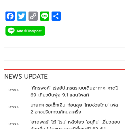
F
T
C
Li
S
ac
wi
o
n
h
e
tt
p
e
ar
b
er
y
e
o
Li
o
n
k
k
NEWS UPDATE
‘ภัทรพงศ์’ เร่งอัปเกรดระบบเดินอากาศ คาดปี
13:54 น.
69 เที่ยวบินพุ่ง 9.1 แสนไฟลท์
นายกฯ ขอเช็กเงิน ก่อนลุย 'ไทยช่วยไทย' เฟส
13:53 น.
2 อาจปรับเกณฑ์คนละครึ่ง
'อาสพลธ์' โต้ 'โรม' หลังโยง 'อนุทิน' เอี่ยวสอบ
13:33 น.