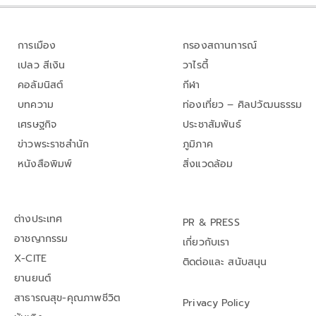
การเมือง
กรองสถานการณ์
เปลว สีเงิน
วาไรตี้
คอลัมนิสต์
กีฬา
บทความ
ท่องเที่ยว – ศิลปวัฒนธรรม
เศรษฐกิจ
ประชาสัมพันธ์
ข่าวพระราชสำนัก
ภูมิภาค
หนังสือพิมพ์
สิ่งแวดล้อม
ต่างประเทศ
PR & PRESS
อาชญากรรม
เกี่ยวกับเรา
X-CITE
ติดต่อและ สนับสนุน
ยานยนต์
สาธารณสุข-คุณภาพชีวิต
Privacy Policy