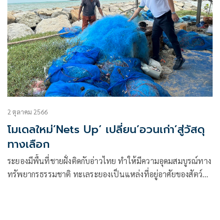
2 ตุลาคม 2566
โมเดลใหม่’Nets Up’ เปลี่ยน’อวนเก่า’สู่วัสดุ
ทางเลือก
ระยองมีพื้นที่ชายฝั่งติดกับอ่าวไทย ทำให้มีความอุดมสมบูรณ์ทาง
ทรัพยากรธรรมชาติ ทะเลระยองเป็นแหล่งที่อยู่อาศัยของสัตว์น้ำ
แหล่งทำประมงสร้างรายได้ อย่างไรก็ตาม การประมงด้วยเครื่อง
มืออวนส่งผลกระทบต่อระบบนิเวศและทรัพยากรทางทะเล
เนื่องจากเศษอวนที่ขาดจากการลากดึงอาจถูกพัด