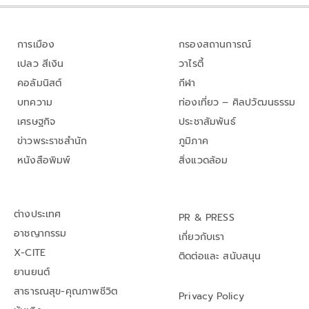
การเมือง
กรองสถานการณ์
เปลว สีเงิน
วาไรตี้
คอลัมนิสต์
กีฬา
บทความ
ท่องเที่ยว – ศิลปวัฒนธรรม
เศรษฐกิจ
ประชาสัมพันธ์
ข่าวพระราชสำนัก
ภูมิภาค
หนังสือพิมพ์
สิ่งแวดล้อม
ต่างประเทศ
PR & PRESS
อาชญากรรม
เกี่ยวกับเรา
X-CITE
ติดต่อและ สนับสนุน
ยานยนต์
สาธารณสุข-คุณภาพชีวิต
Privacy Policy