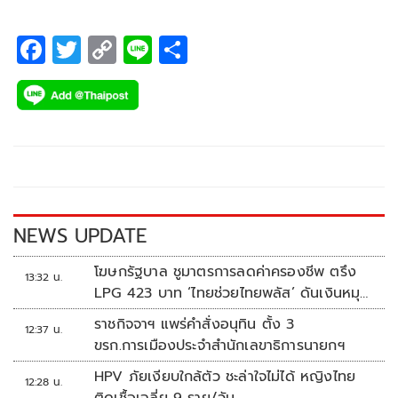
F
T
C
Li
S
ac
wi
o
n
h
e
tt
p
e
ar
b
er
y
e
o
Li
o
n
k
k
NEWS UPDATE
โฆษกรัฐบาล ชูมาตรการลดค่าครองชีพ ตรึง
13:32 น.
LPG 423 บาท ‘ไทยช่วยไทยพลัส’ ดันเงินหมุน
แสนล้าน
ราชกิจจาฯ แพร่คำสั่งอนุทิน ตั้ง 3
12:37 น.
ขรก.การเมืองประจำสำนักเลขาธิการนายกฯ
HPV ภัยเงียบใกล้ตัว ชะล่าใจไม่ได้ หญิงไทย
12:28 น.