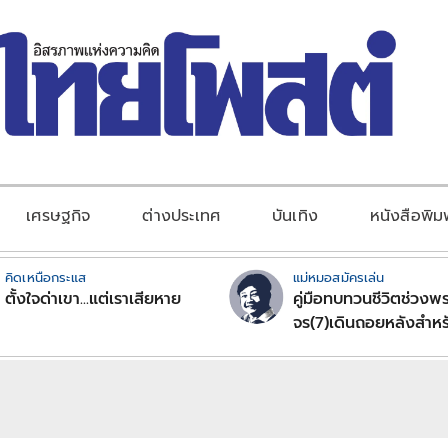
เศรษฐกิจ
ต่างประเทศ
บันเทิง
หนังสือพิม
คิดเหนือกระแส
แม่หมอสมัครเล่น
ตั้งใจด่าเขา...แต่เราเสียหาย
คู่มือทบทวนชีวิตช่วงพร
จร(7)เดินถอยหลังสำหร
ลัคนาราศีตอนที่2