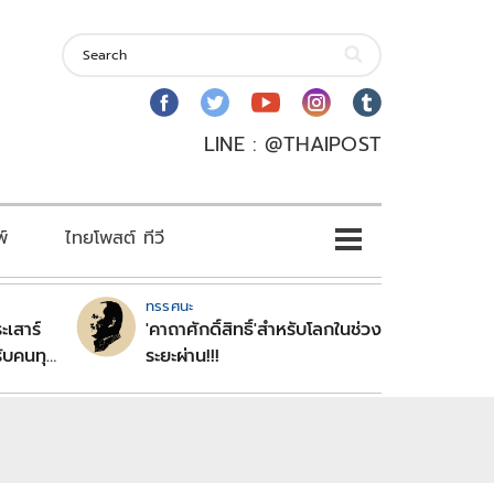
LINE : @THAIPOST
พ์
ไทยโพสต์ ทีวี
ทรรศนะ
ะเสาร์
'คาถาศักดิ์สิทธิ์'สำหรับโลกในช่วง
ับคนทุก
ระยะผ่าน!!!