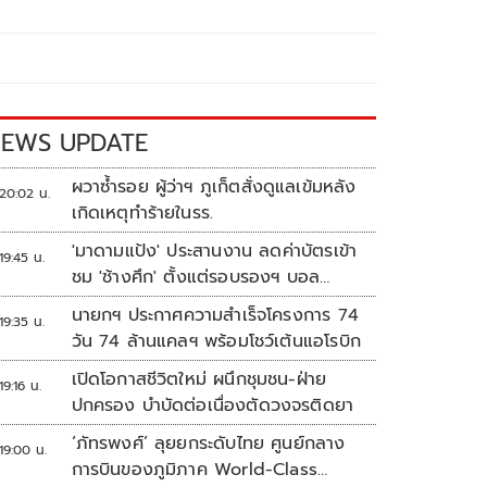
EWS UPDATE
ผวาซ้ำรอย ผู้ว่าฯ ภูเก็ตสั่งดูแลเข้มหลัง
20:02 น.
เกิดเหตุทำร้ายในรร.
'มาดามแป้ง' ประสานงาน ลดค่าบัตรเข้า
19:45 น.
ชม 'ช้างศึก' ตั้งแต่รอบรองฯ บอล
อาเซียน
นายกฯ ประกาศความสำเร็จโครงการ 74
19:35 น.
วัน 74 ล้านแคลฯ พร้อมโชว์เต้นแอโรบิก
เปิดโอกาสชีวิตใหม่ ผนึกชุมชน-ฝ่าย
19:16 น.
ปกครอง บำบัดต่อเนื่องตัดวงจรติดยา
‘ภัทรพงศ์’ ลุยยกระดับไทย ศูนย์กลาง
19:00 น.
การบินของภูมิภาค World-Class