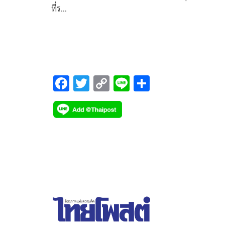
ที่ร…
F
T
C
Li
S
ac
wi
o
n
h
e
tt
p
e
ar
b
er
y
e
o
Li
o
n
k
k