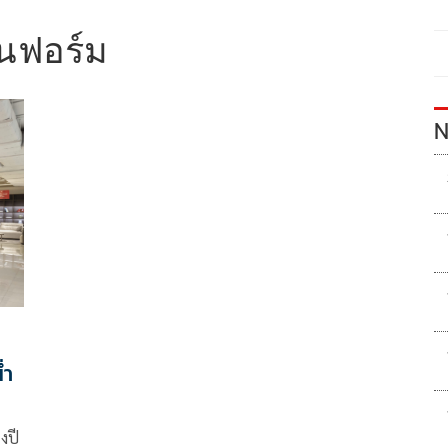
นฟอร์ม
N
่ำ
งปี