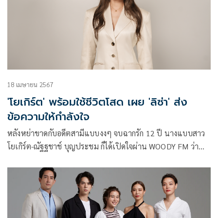
18 เมษายน 2567
'โยเกิร์ต' พร้อมใช้ชีวิตโสด เผย 'ลิซ่า' ส่ง
ข้อความให้กำลังใจ
หลังหย่าขาดกับอดีตสามีแบบงงๆ จบฉากรัก 12 ปี นางแบบสาว
โยเกิร์ต-ณัฐฐชาช์ บุญประชม ก็ได้เปิดใจผ่าน WOODY FM ว่า
ไม่รู้สึกเสียดาย พร้อมกลับมาใช้
สวยโสดสตรอง เปิดโอกาสใหม่ๆ ให้ตัวเอง มองเป้าหมายชีวิต
ชัดเจนมากขึ้น ก่อนจะพูดถึง ลิซ่า-ลลิษา มโนบาล ที่ได้ส่ง
ข้อความมาให้กำลังใจด้วย