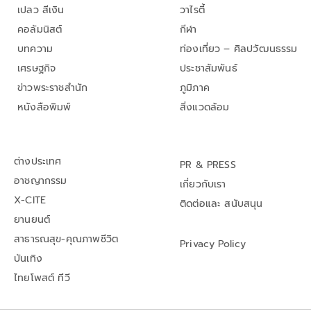
เปลว สีเงิน
วาไรตี้
คอลัมนิสต์
กีฬา
บทความ
ท่องเที่ยว – ศิลปวัฒนธรรม
เศรษฐกิจ
ประชาสัมพันธ์
ข่าวพระราชสำนัก
ภูมิภาค
หนังสือพิมพ์
สิ่งแวดล้อม
ต่างประเทศ
PR & PRESS
อาชญากรรม
เกี่ยวกับเรา
X-CITE
ติดต่อและ สนับสนุน
ยานยนต์
สาธารณสุข-คุณภาพชีวิต
Privacy Policy
บันเทิง
ไทยโพสต์ ทีวี