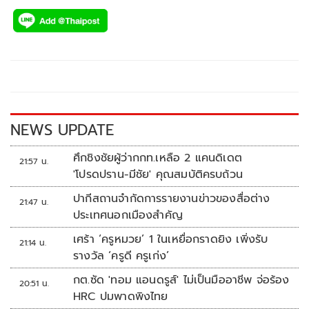
ac
wi
o
n
h
e
tt
p
e
ar
b
er
y
e
o
Li
o
n
k
k
NEWS UPDATE
ศึกชิงชัยผู้ว่ากกท.เหลือ 2 แคนดิเดต
21:57 น.
'โปรดปราน-มีชัย' คุณสมบัติครบถ้วน
ปากีสถานจำกัดการรายงานข่าวของสื่อต่าง
21:47 น.
ประเทศนอกเมืองสำคัญ
เศร้า ‘ครูหมวย’ 1 ในเหยื่อกราดยิง เพิ่งรับ
21:14 น.
รางวัล ‘ครูดี ครูเก่ง’
กต.ซัด 'ทอม แอนดรูส์' ไม่เป็นมืออาชีพ จ่อร้อง
20:51 น.
HRC ปมพาดพิงไทย