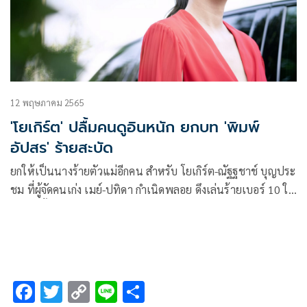
12 พฤษภาคม 2565
'โยเกิร์ต' ปลื้มคนดูอินหนัก ยกบท 'พิมพ์
อัปสร' ร้ายสะบัด
ยกให้เป็นนางร้ายตัวแม่อีกคน สำหรับ โยเกิร์ต-ณัฐฐชาช์ บุญประ
ชม ที่ผู้จัดคนเก่ง เมย์-ปทิดา กำเนิดพลอย ดึงเล่นร้ายเบอร์ 10 ใส่
เต็มไม่ยั้งกับบท พิมพ์อัปสร ในละครเรื่องปมเสน่หา ทางช่อง 3 ที่
ต้องเล่นเป็นพี่สาวแสนดีชอบออกโรงแทนน้องสาว อย่าง พิมพ์
ผกา (แพร์ พิชชาภา) แต่ที่จริงเธอเป็นงูพิษ!
F
T
C
Li
S