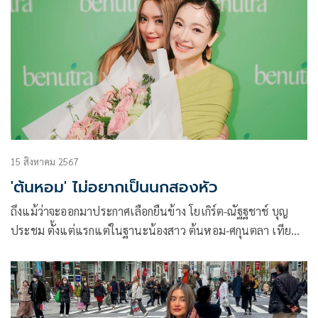
15 สิงหาคม 2567
'ต้นหอม' ไม่อยากเป็นนกสองหัว
ถึงแม้ว่าจะออกมาประกาศเลือกยืนข้าง โยเกิร์ต-ณัฐฐชาช์ บุญ
ประชม ตั้งแต่แรกแต่ในฐานะน้องสาว ต้นหอม-ศกุนตลา เทียน
ไพโรจน์ ก็ยังรักและปรารถนาดีกับ พีเค-ปิยะวัฒน์ เข็มเพชร
เสมอ เป็นห่วงอยากให้ได้กลับมาทำงาน เสียดายความสามารถใน
วงการบันเทิง ลั่นเจอและร่วมงานกันได้เหมือนเดิม แค่อย่าพูด
เรื่องโยเกิร์ต เพราะไม่อยากดูเหมือนนกสองหัว