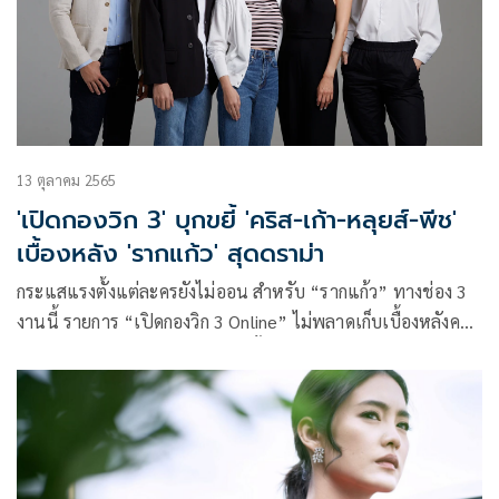
13 ตุลาคม 2565
'เปิดกองวิก 3' บุกขยี้ 'คริส-เก้า-หลุยส์-พีช'
เบื้องหลัง 'รากแก้ว' สุดดราม่า
กระแสแรงตั้งแต่ละครยังไม่ออน สำหรับ “รากแก้ว” ทางช่อง 3
งานนี้ รายการ “เปิดกองวิก 3 Online” ไม่พลาดเก็บเบื้องหลังค
วามเข้มข้นให้คุณได้ชมก่อนใคร ทั้ง ความหฤโหด ความยากของ
ซีนอารมณ์ ที่ได้ 2 ผู้จัด ฉอด-สายทิพย์ มนตรีกุล ณ อยุธยา และ
เอส-วรฤทธิ์ ไวยเจียรนัย จากค่าย CHANGE2561 จำกัด