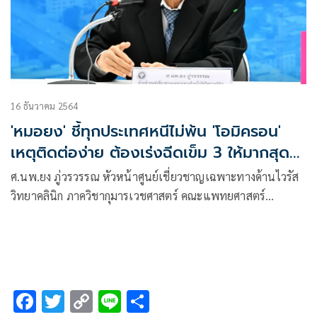
16 ธันวาคม 2564
'หมอยง' ชี้ทุกประเทศหนีไม่พ้น 'โอมิครอน'
เหตุติดต่อง่าย ต้องเร่งฉีดเข็ม 3 ให้มากสุด
ลดแพร่ระบาด
ศ.นพ.ยง ภู่วรวรรณ หัวหน้าศูนย์เชี่ยวชาญเฉพาะทางด้านไวรัส
วิทยาคลินิก ภาควิชากุมารเวชศาสตร์ คณะแพทยศาสตร์
จุฬาลงกรณ์มหาวิทยาลัย โพสต์ข้อความผ่านเฟซบุ๊กว่า
F
T
C
Li
S