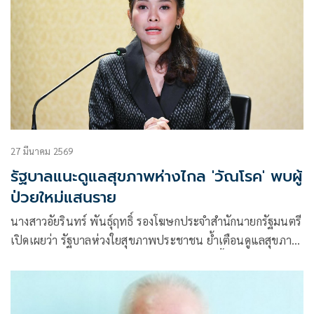
27 มีนาคม 2569
รัฐบาลแนะดูแลสุขภาพห่างไกล 'วัณโรค' พบผู้
ป่วยใหม่แสนราย
นางสาวอัยรินทร์ พันธุ์ฤทธิ์ รองโฆษกประจำสำนักนายกรัฐมนตรี
เปิดเผยว่า รัฐบาลห่วงใยสุขภาพประชาชน ย้ำเตือนดูแลสุขภาพ
ห่างไกลจากวัณโรค แนะหากมีอาการสงสัย ไอเรื้อรังเกิน 2
สัปดาห์ ให้รีบพบแพทย์