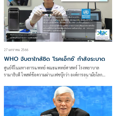
27 มกราคม 2566
WHO จับตาใกล้ชิด 'โรคเอ็กซ์' กำลังระบาด
ศูนย์จีโนมทางการแพทย์ คณะแพทย์ศาสตร์ โรงพยาบาล
รามาธิบดี โพสต์ข้อความผ่านเฟซบุ๊กว่า องค์การอนามัยโลก
(WHO) กำลังเฝ้าติดตามการระบาดของ “โรคติดเชื้อทางเดิน
หายใจเฉียบพลันรุนแรง