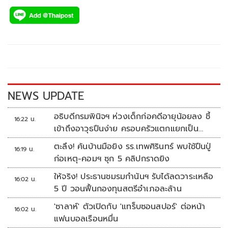
ac
wi
o
n
h
e
tt
p
e
ar
b
er
y
e
o
Li
o
n
k
k
NEWS UPDATE
อธิบดีกรมพินิจฯ ห่วงเด็กก่อคดีอายุน้อยลง ชี้
16:22 น.
เข้าถึงอาวุธปืนง่าย ครอบครัวแตกแยกเป็น
ชนวนสำคัญ
ตะลึง! ค้นบ้านมือยิง รร.เทพศิรินทร์ พบใช้ปืนปู่
16:19 น.
ก่อเหตุ-คอมฯ ซุก 5 คลิปกราดยิง
ให้จริง! ประธานชมรมกำนันฯ รับได้ลดวาระเหลือ
16:02 น.
5 ปี วอนฟื้นกองทุนสตรีอำเภอละล้าน
'ซาลาห์' ตัวเปิดกับ 'แทร็บซอนสปอร์' ต่อหน้า
16:02 น.
แฟนบอลเรือนหมื่น