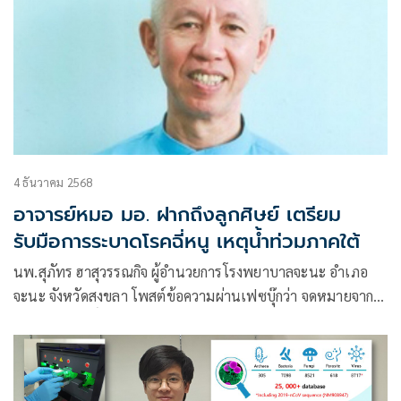
4 ธันวาคม 2568
อาจารย์หมอ มอ. ฝากถึงลูกศิษย์ เตรียม
รับมือการระบาดโรคฉี่หนู เหตุน้ำท่วมภาคใต้
นพ.สุภัทร ฮาสุวรรณกิจ ผู้อำนวยการโรงพยาบาลจะนะ อำเภอ
จะนะ จังหวัดสงขลา โพสต์ข้อความผ่านเฟซบุ๊กว่า จดหมายจาก
ศ.นพ.ขจรศักดิ์ ศิลปโภชากุล อาจารย์แพทย์ infectious มือหนึ่ง
ของ มอ. ส่งมาถึงลูกศิษย์ครับ