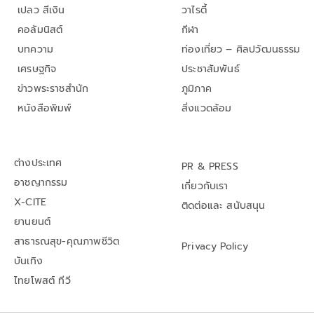
เปลว สีเงิน
วาไรตี้
คอลัมนิสต์
กีฬา
บทความ
ท่องเที่ยว – ศิลปวัฒนธรรม
เศรษฐกิจ
ประชาสัมพันธ์
ข่าวพระราชสำนัก
ภูมิภาค
หนังสือพิมพ์
สิ่งแวดล้อม
ต่างประเทศ
PR & PRESS
อาชญากรรม
เกี่ยวกับเรา
X-CITE
ติดต่อและ สนับสนุน
ยานยนต์
สาธารณสุข-คุณภาพชีวิต
Privacy Policy
บันเทิง
ไทยโพสต์ ทีวี