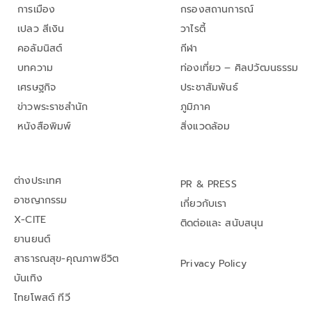
การเมือง
กรองสถานการณ์
เปลว สีเงิน
วาไรตี้
คอลัมนิสต์
กีฬา
บทความ
ท่องเที่ยว – ศิลปวัฒนธรรม
เศรษฐกิจ
ประชาสัมพันธ์
ข่าวพระราชสำนัก
ภูมิภาค
หนังสือพิมพ์
สิ่งแวดล้อม
ต่างประเทศ
PR & PRESS
อาชญากรรม
เกี่ยวกับเรา
X-CITE
ติดต่อและ สนับสนุน
ยานยนต์
สาธารณสุข-คุณภาพชีวิต
Privacy Policy
บันเทิง
ไทยโพสต์ ทีวี