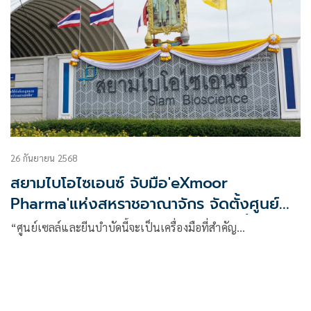
26 กันยายน 2568
สยามไบโอไซเอนซ์ จับมือ'eXmoor
Pharma'แห่งสหราชอาณาจักร จัดตั้งศูนย์
เซลล์และยีนบำบัดระดับโลก รักษาคนทั้ง
“ศูนย์เซลล์และยีนบำบัดนี้จะเป็นเครื่องมือที่สำคัญ…
อาเซียน