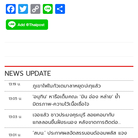
F
T
C
Li
S
ac
wi
o
n
h
e
tt
p
e
ar
b
er
y
e
o
Li
o
n
k
k
NEWS UPDATE
13:19 น.
ภูเขาไฟในกัวเตมาลาหยุดปะทุแล้ว
'อนุทิน' หารือเต็มคณะ 'มิน อ่อง หล่าย' ย้ำ
13:05 น.
มิตรภาพ-ความไว้เนื้อเชื่อใจ
เจอแล้ว ชาวประมงคุระบุรี ลอยคอมากับ
13:03 น.
แกลลอนขึ้นฝั่งระนอง หลังขาดการติดต่อ
หลายวัน
‘สบน.’ ประกาศผลจัดสรรบอนด์ออมพลัส แจง
13:01 น.