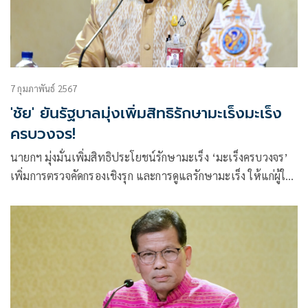
7 กุมภาพันธ์ 2567
'ชัย' ยันรัฐบาลมุ่งเพิ่มสิทธิรักษามะเร็งมะเร็ง
ครบวงจร!
นายกฯ มุ่งมั่นเพิ่มสิทธิประโยชน์รักษามะเร็ง ‘มะเร็งครบวงจร’
เพิ่มการตรวจคัดกรองเชิงรุก และการดูแลรักษามะเร็ง ให้แก่ผู้ใช้
บัตรทอง 30 บาท เพื่อความครอบคลุม ทั่วถึง เท่าเทียม