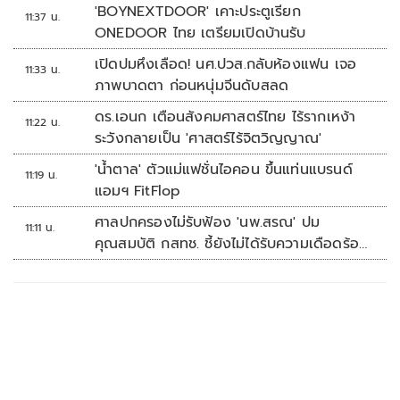
'BOYNEXTDOOR' เคาะประตูเรียก
11:37 น.
ONEDOOR ไทย เตรียมเปิดบ้านรับ
เปิดปมหึงเลือด! นศ.ปวส.กลับห้องแฟน เจอ
11:33 น.
ภาพบาดตา ก่อนหนุ่มจีนดับสลด
ดร.เอนก เตือนสังคมศาสตร์ไทย ไร้รากเหง้า
11:22 น.
ระวังกลายเป็น 'ศาสตร์ไร้จิตวิญญาณ'
'น้ำตาล' ตัวแม่แฟชั่นไอคอน ขึ้นแท่นแบรนด์
11:19 น.
แอมฯ FitFlop
ศาลปกครองไม่รับฟ้อง 'นพ.สรณ' ปม
11:11 น.
คุณสมบัติ กสทช. ชี้ยังไม่ได้รับความเดือดร้อน
เสียหาย