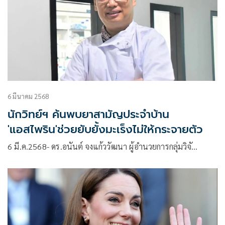
6 มีนาคม 2568
นักวิทย์ฯ ค้นพบยาสามัญประจำบ้าน
'แอสไพริน'ช่วยยับยั้งมะเร็งไม่ให้กระจายตัว
6 มี.ค.2568- ดร.อนันต์ จงแก้ววัฒนา ผู้อำนวยการกลุ่มวิจั…