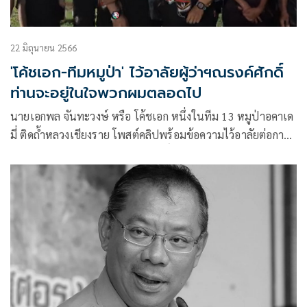
22 มิถุนายน 2566
'โค้ชเอก-ทีมหมูป่า' ไว้อาลัยผู้ว่าฯณรงค์ศักดิ์
ท่านจะอยู่ในใจพวกผมตลอดไป
นายเอกพล จันทะวงษ์ หรือ โค้ชเอก หนึ่งในทีม 13 หมูป่าอคาเด
มี่ ติดถ้ำหลวงเชียงราย โพสต์คลิปพร้อมข้อความไว้อาลัยต่อการ
จากไปของผู้ว่าหมูป่า นายณรงค์ศักดิ์ โอสถธนากร