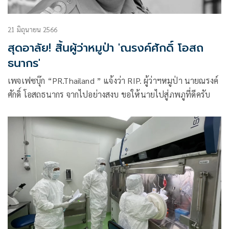
21 มิถุนายน 2566
สุดอาลัย! สิ้นผู้ว่าหมูป่า 'ณรงค์ศักดิ์ โอสถ
ธนากร'
เพจเฟซบุ๊ก “PR.Thailand ” แจ้งว่า RIP. ผู้ว่าฯหมูป่า นายณรงค์
ศักดิ์ โอสถธนากร จากไปอย่างสงบ ขอให้นายไปสู่ภพภูที่ดีครับ