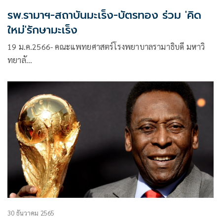
รพ.รามาฯ-สถาบันมะเร็ง-บัตรทอง ร่วม 'คิด
ใหม่'รักษามะเร็ง
19 ม.ค.2566- คณะแพทยศาสตร์โรงพยาบาลรามาธิบดี มหาวิ
ทยาลั…
30 ธันวาคม 2565