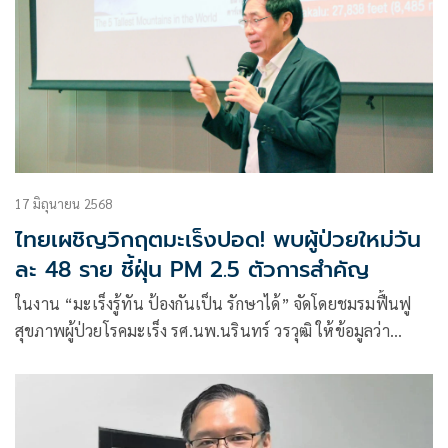
17 มิถุนายน 2568
ไทยเผชิญวิกฤตมะเร็งปอด! พบผู้ป่วยใหม่วัน
ละ 48 ราย ชี้ฝุ่น PM 2.5 ตัวการสำคัญ
ในงาน “มะเร็งรู้ทัน ป้องกันเป็น รักษาได้” จัดโดยชมรมฟื้นฟู
สุขภาพผู้ป่วยโรคมะเร็ง รศ.นพ.นรินทร์ วรวุฒิ ให้ข้อมูลว่า
องค์กรอนามัยโลก (WHO) คาดการณ์ว่า จำนวนผู้ป่วยมะเร็งทั่ว
โลกจะเพิ่มขึ้นมากกว่าร้อยละ 77 ภายใน 25 ปีข้างหน้า สำหรับ
สถิติมะเร็งในประเทศไทย ในปี 2022