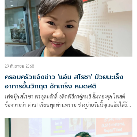
29 กันยายน 2568
ครอบครัวแจ้งข่าว 'แอ้ม สโรชา' ป่วยมะเร็ง
อาการขั้นวิกฤต ชักเกร็ง หมดสติ
เฟซบุ๊ก สโรชา พรอุดมศักดิ์ อดีตพิธีกรคู่สนธิ ลิ้มทองกุล โพสต์
ข้อความว่า ด่วน! เรียนทุกท่านทราบ ช่วงบ่ายวันนี้คุณแอ้มได้ล้ม
ป่วยจากอาการข้างเคียงโรคมะเร็งที่ตอนนี้ประจ่ายไปหลายจุด
ของร่างกาย มีอาการชักเกร็งและหมดสติไป