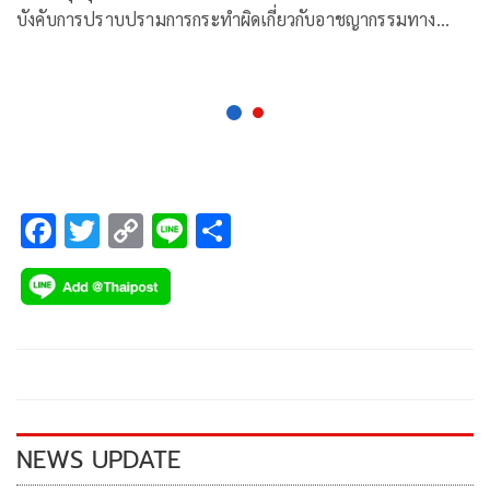
บังคับการปราบปรามการกระทำผิดเกี่ยวกับอาชญากรรมทาง
เศรษฐกิจ ได้ออกมาโพสต์เฟซบุ๊ก เล่าเรื่องราวการป่วยเป็นมะเร็ง
เพื่อเป็นประสบการณ์ให้กับผู้อื่น โดยว่า “เป็นตำรวจ ทำงาน
หนัก พักผ่อนน้อย เป็นเรื่องธรรมดา แต่เราชอบออกกำลังกาย
เป็นชีวิตจิตใจเลยนะ ถึงขั้นเสพติดเลยก็ว่าได้ กินเหล้า
F
T
C
Li
S
ac
wi
o
n
h
e
tt
p
e
ar
b
er
y
e
o
Li
o
n
k
k
NEWS UPDATE