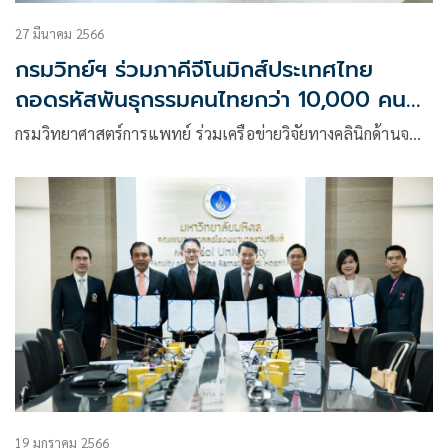
27 มีนาคม 2566
กรมวิทย์ฯ ร่วมภาคีจีโนมิกส์ประเทศไทย
ถอดรหัสพันธุกรรมคนไทยกว่า 10,000 คน
หวังเข้าถึงการรักษาโรคหายาก-โรคมะเร็ง ได้
กรมวิทยาศาสตร์การแพทย์ ร่วมเครือข่ายวิจัยทางคลินิกด้านจ…
แม่นยำขึ้น
19 มกราคม 2566