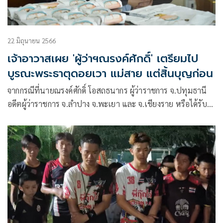
22 มิถุนายน 2566
เจ้าอาวาสเผย 'ผู้ว่าฯณรงค์ศักดิ์' เตรียมไป
บูรณะพระธาตุดอยเวา แม่สาย แต่สิ้นบุญก่อน
จากกรณีที่นายณรงค์ศักดิ์ โอสถธนากร ผู้ว่าราชการ จ.ปทุมธานี
อดีตผู้ว่าราชการ จ.ลำปาง จ.พะเยา และ จ.เชียงราย หรือได้รับ
ฉายาว่าผู้ว่าหมูป่า ได้เสียชีวิตลงด้วยโรคมะเร็งเมื่อวันที่ 21
มิ.ย.ที่ผ่านมานั้น