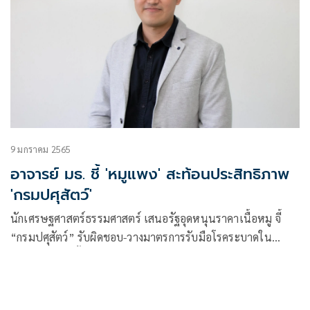
9 มกราคม 2565
อาจารย์ มธ. ชี้ 'หมูแพง' สะท้อนประสิทธิภาพ
'กรมปศุสัตว์'
นักเศรษฐศาสตร์ธรรมศาสตร์ เสนอรัฐอุดหนุนราคาเนื้อหมู จี้
“กรมปศุสัตว์” รับผิดชอบ-วางมาตรการรับมือโรคระบาดใน
อนาคต พร้อมตั้งคำถามมีการ “ปิดข่าว” เพื่อสร้างความเชื่อมั่น
ให้อุตสาหกรรมส่งออกอาหารหรือไม่