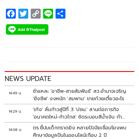
F
T
C
Li
S
ac
wi
o
n
h
e
tt
p
e
ar
b
er
y
e
o
Li
o
n
k
k
NEWS UPDATE
ชำแหละ 'อาชีพ-สายสัมพันธ์' สว.อำนาจเจริญ
14:49 น.
'ยิ่งชีพ' งงหนัก 'สมพาน' ขายก๋วยเตี๋ยวอะไร
'เท้ง' ลั่นก้าวสู่ปีที่ 3 'ปชน.' สานต่อภารกิจ
14:29 น.
'อนาคตใหม่-ก้าวไกล' ซัดระบอบสีน้ำเงิน ทำ
หลักนิติรัฐ-นิติธรรมสั่นคลอน
ตร.ชี้ปมเด็กกราดยิง หลายปัจจัยเชื่อมโยงพบ
14:08 น.
ศึกษาข้อมูลปืนในออนไลน์เกือบ 2 ปี