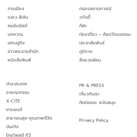
การเมือง
กรองสถานการณ์
เปลว สีเงิน
วาไรตี้
คอลัมนิสต์
กีฬา
บทความ
ท่องเที่ยว – ศิลปวัฒนธรรม
เศรษฐกิจ
ประชาสัมพันธ์
ข่าวพระราชสำนัก
ภูมิภาค
หนังสือพิมพ์
สิ่งแวดล้อม
ต่างประเทศ
PR & PRESS
อาชญากรรม
เกี่ยวกับเรา
X-CITE
ติดต่อและ สนับสนุน
ยานยนต์
สาธารณสุข-คุณภาพชีวิต
Privacy Policy
บันเทิง
ไทยโพสต์ ทีวี