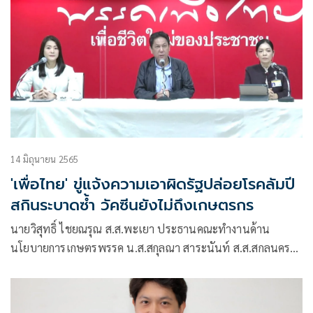
14 มิถุนายน 2565
'เพื่อไทย' ขู่แจ้งความเอาผิดรัฐปล่อยโรคลัมปี
สกินระบาดซ้ำ วัคซีนยังไม่ถึงเกษตรกร
นายวิสุทธิ์ ไชยณรุณ ส.ส.พะเยา ประธานคณะทำงานด้าน
นโยบายการเกษตรพรรค น.ส.สกุลณา สาระนันท์ ส.ส.สกลนคร
คณะทำงานด้านนโยบายการเกษตร นส.ธีรรัตน์ สำเร็จวาณิชย์
ส.ส. กทม. โฆษกพรรคเพื่อไทย ร่วมแถลงข่าวถึงสถานการณ์พบ
การแพร่ระบาดของโรคลัมปีสกินระบาดหนักในสัตว์อีกครั้ง