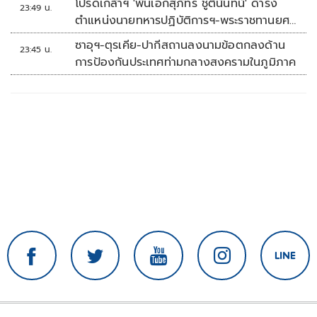
โปรดเกล้าฯ 'พันเอกสุภัทร ชูตินันทน์' ดำรง
23:49 น.
ตำแหน่งนายทหารปฏิบัติการฯ-พระราชทานยศ
'พลตรี'
ซาอุฯ-ตุรเคีย-ปากีสถานลงนามข้อตกลงด้าน
23:45 น.
การป้องกันประเทศท่ามกลางสงครามในภูมิภาค