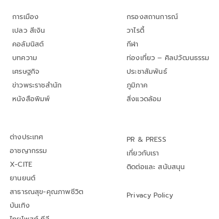
การเมือง
กรองสถานการณ์
เปลว สีเงิน
วาไรตี้
คอลัมนิสต์
กีฬา
บทความ
ท่องเที่ยว – ศิลปวัฒนธรรม
เศรษฐกิจ
ประชาสัมพันธ์
ข่าวพระราชสำนัก
ภูมิภาค
หนังสือพิมพ์
สิ่งแวดล้อม
ต่างประเทศ
PR & PRESS
อาชญากรรม
เกี่ยวกับเรา
X-CITE
ติดต่อและ สนับสนุน
ยานยนต์
สาธารณสุข-คุณภาพชีวิต
Privacy Policy
บันเทิง