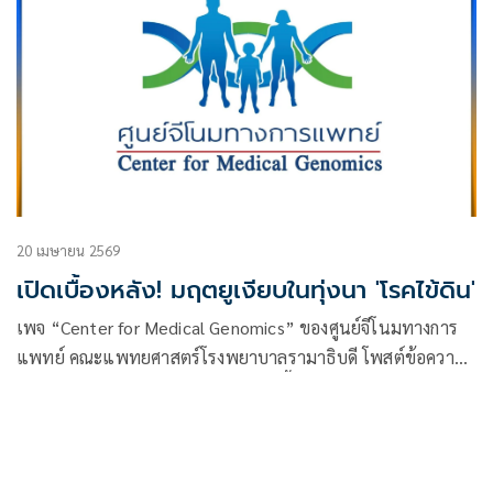
20 เมษายน 2569
เปิดเบื้องหลัง! มฤตยูเงียบในทุ่งนา 'โรคไข้ดิน'
เพจ “Center for Medical Genomics” ของศูนย์จีโนมทางการ
แพทย์ คณะแพทยศาสตร์โรงพยาบาลรามาธิบดี โพสต์ข้อความ
เรื่อง “แกะรอยมฤตยูเงียบในทุ่งนา: เบื้องหลัง ‘โรคไข้ดิน’ และ
ความหวังใหม่จากมุกดาหารโมเดล” โดยระบุว่า