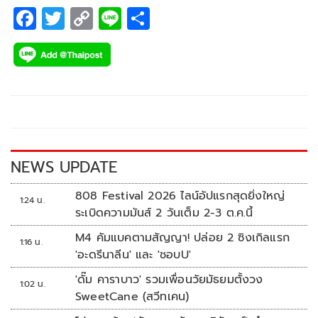
F
T
C
Li
S
ac
wi
o
n
h
e
tt
p
e
ar
b
er
y
e
o
Li
o
n
k
k
NEWS UPDATE
808 Festival 2026 ไลน์อัปแรกสุดยิ่งใหญ่
1:24 น.
ระเบิดความมันส์ 2 วันเต็ม 2-3 ต.ค.นี้
M4 คัมแบคตามสัญญา! ปล่อย 2 ซิงเกิลแรก
1:16 น.
'อะดรีนาลีน' และ 'ชอบU'
'ดั๊ม คาราบาว' รวมเพื่อนวัยมัธยมตั้งวง
1:02 น.
SweetCane (สวีทเคน)