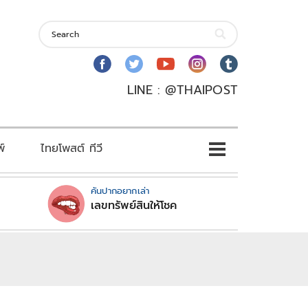
LINE : @THAIPOST
พ์
ไทยโพสต์ ทีวี
คันปากอยากเล่า
เลขทรัพย์สินให้โชค