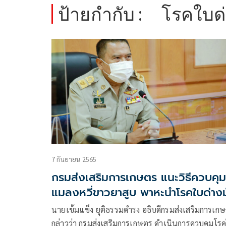
ป้ายกำกับ :
โรคใบด
7 กันยายน 2565
กรมส่งเสริมการเกษตร แนะวิธีควบคุม
แมลงหวี่ขาวยาสูบ พาหะนำโรคใบด่าง
สำปะหลัง
นายเข้มแข็ง ยุติธรรมดำรง อธิบดีกรมส่งเสริมการเกษตร
กล่าวว่า กรมส่งเสริมการเกษตร ดำเนินการควบคุมโร