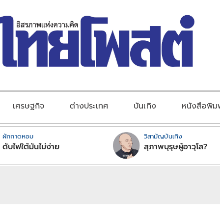
เศรษฐกิจ
ต่างประเทศ
บันเทิง
หนังสือพิม
ผักกาดหอม
วิสามัญบันเทิง
ดับไฟใต้มันไม่ง่าย
สุภาพบุรุษผู้อาวุโส?