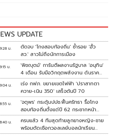
EWS UPDATE
ตัดจบ 'โกงสอบท้องถิ่น' ซ้ำรอย 'ฮั้ว
9:28 น.
สว.' สาวไม่ถึงนักการเมือง
'พิชญุตม์' การันตีผลงานรัฐบาล 'อนุทิน'
9:15 น.
4 เดือน รับมือวิกฤตพลังงาน ดันราคา
ข้าว-ยาง-ปาล์ม พุ่งต่อเนื่อง พร้อมอัด
เร่ง กฟภ. ขยายเขตไฟฟ้า 'ปราสาทตา
9:04 น.
มาตรการช่วยลดต้นทุน-ขยายตลาดโลก
ควาย-เนิน 350' เสร็จต้นปี 70
'จตุพร' กระตุ้นปปช.ฟื้นศรัทธา รื้อโกง
8:55 น.
สอบท้องถิ่นตั้งแต่ปี 62 กระชากหน้า
ลงโทษให้เข็ดหลาบ
ครบแล้ว 4 ทีมสุดท้ายลูกยางหญิง-ชาย
8:40 น.
พร้อมตัดเชือกวอลเลย์บอลนักเรียน
แชมป์กีฬา '7HD 2026'