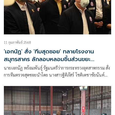
11 กุมภาพันธ์ 2568
'เอกนัฏ' สั่ง 'ทีมสุดซอย' ทลายโรงงาน
สมุทรสาคร ลักลอบหลอมชิ้นส่วนขยะ
อิเล็กทรอนิกส์ โยงโรงงานเถื่อนปราจีนฯ
นายเอกนัฏ พร้อมพันธุ์ รัฐมนตรีว่าการกระทรวงอุตสาหกรรม สั่ง
การทีมตรวจสุดซอยนำโดย นางสาวฐิติภัสร์ โชติเดชาชัยนันต์
หัวหน้าคณะ