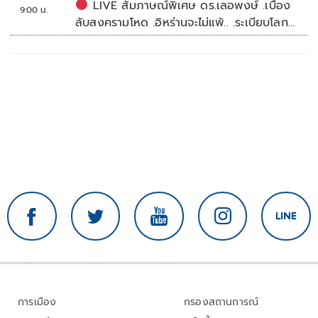
LIVE สัมภาษณ์พิเศษ ดร.เลอพงษ์ .เบื้อง
9:00 น.
ลับสงครามโหด .อิหร่านจะไม่แพ้.. .ระเบียบโลก
ใหม่ในตะวันออกกลาง…. | อิสรภาพแห่งความ
คิด กับ..สำราญ รอดเพชร
การเมือง
กรองสถานการณ์