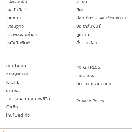
เปลว สีเงิน
วาไรตี้
คอลัมนิสต์
กีฬา
บทความ
ท่องเที่ยว – ศิลปวัฒนธรรม
เศรษฐกิจ
ประชาสัมพันธ์
ข่าวพระราชสำนัก
ภูมิภาค
หนังสือพิมพ์
สิ่งแวดล้อม
ต่างประเทศ
PR & PRESS
อาชญากรรม
เกี่ยวกับเรา
X-CITE
ติดต่อและ สนับสนุน
ยานยนต์
สาธารณสุข-คุณภาพชีวิต
Privacy Policy
บันเทิง
ไทยโพสต์ ทีวี