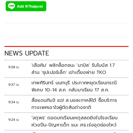
ac
wi
o
n
h
e
tt
p
e
ar
b
er
y
e
o
Li
o
n
k
k
NEWS UPDATE
'เสือคิม' พลิกล็อกชนะ 'นาบิล' รับโบนัส 1.7
9:38 น.
ล้าน 'ซุปเปอร์เล็ก' เข่าเดี้ยงพ่าย TKO
เทพศิรินทร์ นนทบุรี ประกาศหยุดเรียนกรณี
9:37 น.
พิเศษ 10-14 ส.ค. กลับมาเรียน 17 ส.ค.
สื่อแดนกิมจิ แฉ! ส.บอลเกาหลีใต้ ซื้อบริการ
9:34 น.
ทางเพศเอาใจผู้ตัดสินต่างชาติ
'จตุพร' ถอดบทเรียนเหตุสลดยิงในโรงเรียน
9:24 น.
ห่วงปืน-ปัญหาเด็ก แนะ ศธ.เร่งอุดช่องโหว่