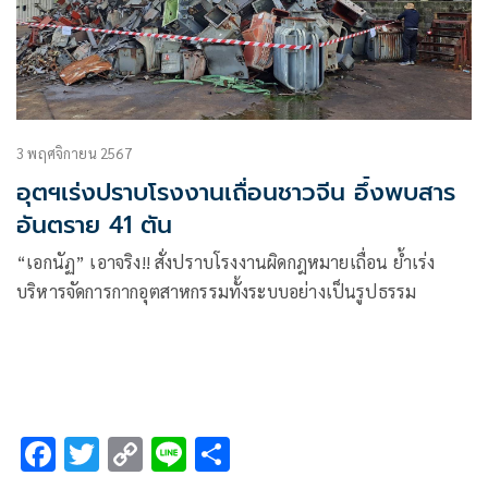
3 พฤศจิกายน 2567
อุตฯเร่งปราบโรงงานเถื่อนชาวจีน อึ้งพบสาร
อันตราย 41 ตัน
“เอกนัฏ” เอาจริง!! สั่งปราบโรงงานผิดกฎหมายเถื่อน ย้ำเร่ง
บริหารจัดการกากอุตสาหกรรมทั้งระบบอย่างเป็นรูปธรรม
F
T
C
Li
S