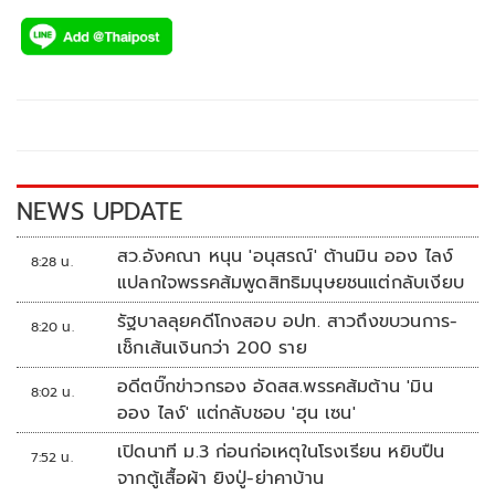
ac
wi
o
n
h
e
tt
p
e
ar
b
er
y
e
o
Li
o
n
k
k
NEWS UPDATE
สว.อังคณา หนุน 'อนุสรณ์' ต้านมิน ออง ไลง์
8:28 น.
แปลกใจพรรคส้มพูดสิทธิมนุษยชนแต่กลับเงียบ
รัฐบาลลุยคดีโกงสอบ อปท. สาวถึงขบวนการ-
8:20 น.
เช็กเส้นเงินกว่า 200 ราย
อดีตบิ๊กข่าวกรอง อัดสส.พรรคส้มต้าน 'มิน
8:02 น.
ออง ไลง์' แต่กลับชอบ 'ฮุน เซน'
เปิดนาที ม.3 ก่อนก่อเหตุในโรงเรียน หยิบปืน
7:52 น.
จากตู้เสื้อผ้า ยิงปู่-ย่าคาบ้าน