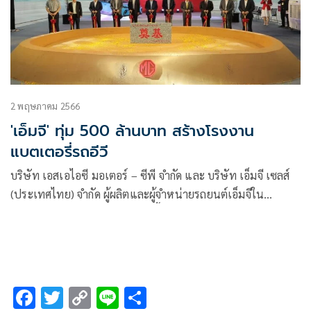
2 พฤษภาคม 2566
'เอ็มจี' ทุ่ม 500 ล้านบาท สร้างโรงงาน
แบตเตอรี่รถอีวี
บริษัท เอสเอไอซี มอเตอร์ – ซีพี จำกัด และ บริษัท เอ็มจี เซลส์
(ประเทศไทย) จำกัด ผู้ผลิตและผู้จำหน่ายรถยนต์เอ็มจีใน
ประเทศไทย จัดพิธีวางศิลาฤกษ์พื้นที่ NEW ENERGY
INDUSTRIAL PARK เตรียมพัฒนาพื้นที่ภายในโรงงานกว่า 75
ไร่ ให้เป็นพื้นที่พัฒนาชิ้นส่วนประกอบรถยนต์ร่วมกับพาร์ทเนอร์
และ โรงงานผลิตแบตเตอรี่ เพื่อรองรับการผลิตรถยนต์ไฟฟ้า ใน
อนาคต ด้วยงบลงทุนมากกว่า 500 ล้านบาท ตอกย้ำวิสัยทัศน์ใน
F
T
C
Li
S
การเป็นผู้บุกเบิกและผู้นำยานยนต์ไฟฟ้าในประเทศไทย