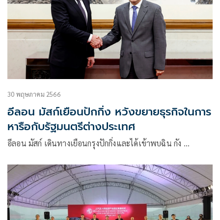
30 พฤษภาคม 2566
อีลอน มัสก์เยือนปักกิ่ง หวังขยายธุรกิจในการ
หารือกับรัฐมนตรีต่างประเทศ
อีลอน มัสก์ เดินทางเยือนกรุงปักกิ่งและได้เข้าพบฉิน กัง …