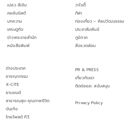
เปลว สีเงิน
วาไรตี้
คอลัมนิสต์
กีฬา
บทความ
ท่องเที่ยว – ศิลปวัฒนธรรม
เศรษฐกิจ
ประชาสัมพันธ์
ข่าวพระราชสำนัก
ภูมิภาค
หนังสือพิมพ์
สิ่งแวดล้อม
ต่างประเทศ
PR & PRESS
อาชญากรรม
เกี่ยวกับเรา
X-CITE
ติดต่อและ สนับสนุน
ยานยนต์
สาธารณสุข-คุณภาพชีวิต
Privacy Policy
บันเทิง
ไทยโพสต์ ทีวี