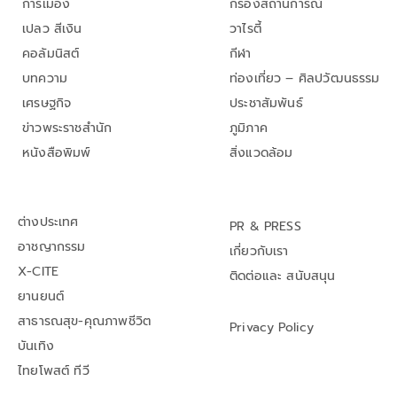
การเมือง
กรองสถานการณ์
เปลว สีเงิน
วาไรตี้
คอลัมนิสต์
กีฬา
บทความ
ท่องเที่ยว – ศิลปวัฒนธรรม
เศรษฐกิจ
ประชาสัมพันธ์
ข่าวพระราชสำนัก
ภูมิภาค
หนังสือพิมพ์
สิ่งแวดล้อม
ต่างประเทศ
PR & PRESS
อาชญากรรม
เกี่ยวกับเรา
X-CITE
ติดต่อและ สนับสนุน
ยานยนต์
สาธารณสุข-คุณภาพชีวิต
Privacy Policy
บันเทิง
ไทยโพสต์ ทีวี