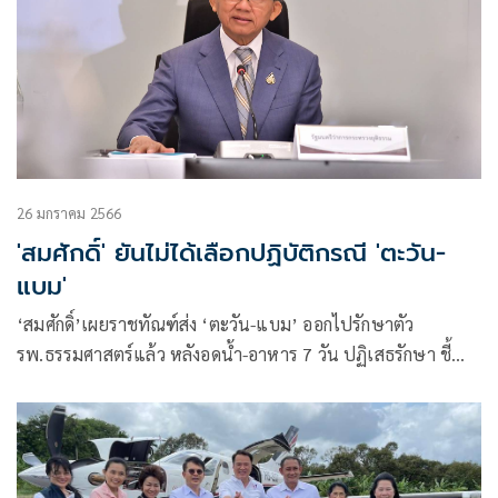
26 มกราคม 2566
'สมศักดิ์' ยันไม่ได้เลือกปฏิบัติกรณี 'ตะวัน-
แบม'
‘สมศักดิ์’เผยราชทัณฑ์ส่ง ‘ตะวัน-แบม’ ออกไปรักษาตัว
รพ.ธรรมศาสตร์แล้ว หลังอดน้ำ-อาหาร 7 วัน ปฏิเสธรักษา ชี้
ชีวิตผู้ต้องขังสำคัญที่สุด ยันดูแลตามหลักสิทธิมนุษยชน-
มาตรฐานสากล