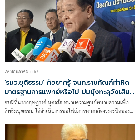
29 พฤษภาคม 2567
'รมว.ยุติธรรม' ก็อยากรู้ จนท.ราชทัณฑ์ทำผิด
มาตรฐานการแพทย์หรือไม่ ปมบุ้งทะลุวังเสีย
ชีวิต
กรณีที่นายกฤษฎางค์ นุตจรัส ทนายความศูนย์ทนายความเพื่อ
สิทธิมนุษยชน ได้ดำเนินการขอไฟล์ภาพจากกล้องวงจรปิดของ
ทัณฑสถานโรงพยาบาลราชทัณฑ์