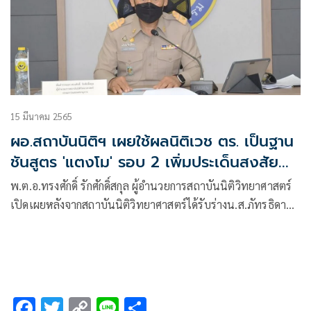
15 มีนาคม 2565
ผอ.สถาบันนิติฯ เผยใช้ผลนิติเวช ตร. เป็นฐาน
ชันสูตร 'แตงโม' รอบ 2 เพิ่มประเด็นสงสัย
ของญาติ
พ.ต.อ.ทรงศักดิ์ รักศักดิ์สกุล ผู้อำนวยการสถาบันนิติวิทยาศาสตร์
เปิดเผยหลังจากสถาบันนิติวิทยาศาสตร์ได้รับร่างน.ส.ภัทรธิดา
พัชรวีระพงษ์ หรือแตงโม จากนิติเวช โรงพยาบาลตำรวจ มายัง
สถาบันนิติวิทยาศาสตร์ โรงพยาบาลธรรมศาสตร์
เฉลิมพระเกียรติ
F
T
C
Li
S