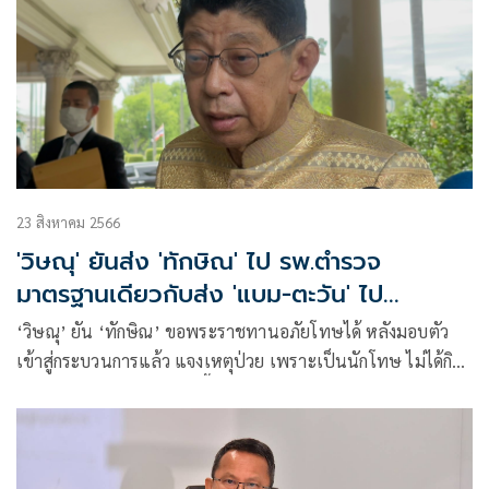
23 สิงหาคม 2566
'วิษณุ' ยันส่ง 'ทักษิณ' ไป รพ.ตำรวจ
มาตรฐานเดียวกับส่ง 'แบม-ตะวัน' ไป
รพ.ธรรมศาสตร์!
‘วิษณุ’ ยัน ‘ทักษิณ’ ขอพระราชทานอภัยโทษได้ หลังมอบตัว
เข้าสู่กระบวนการแล้ว แจงเหตุป่วย เพราะเป็นนักโทษ ไม่ได้กิน
หรูอยู่สบาย -นอนไม่หลับ ชี้ใช้มาตรฐานเดียวกับแบม-ตะวัน