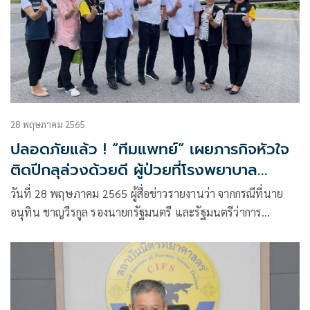
28 พฤษภาคม 2565
ปลอดภัยแล้ว ! “ทีมแพทย์” เผยภารกิจหัวใจ
ติดปีกลุล่วงด้วยดี ผู้ป่วยที่โรงพยาบาล
ธรรมศาสตร์ ได้ “หัวใจ” แล้ว คืบหน้าล่าสุด ไร้
วันที่ 28 พฤษภาคม 2565 ผู้สื่อข่าวรายงานว่า จากกรณีที่นาย
ปัญหาแทรกซ้อน
อนุทิน ชาญวีรกูล รองนายกรัฐมนตรี และรัฐมนตรีว่าการ
กระทรวงสาธารณสุข ได้ขับเครื่องบิน เพื่อช่วยเหลือทีมแพทย์
ซึ่งต้องเดินทางมาผ่าตัด รับอวัยวะ ประกอบไปด้วย หัวใจ ตับ ไต
2 ข้าง และดวงตา 2 ข้าง จากผู้ประสบอุบัติเหตุ และสมองตาย