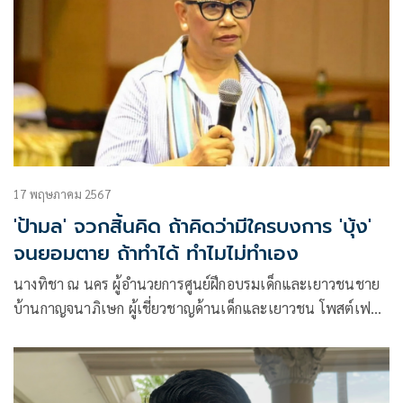
17 พฤษภาคม 2567
'ป้ามล' จวกสิ้นคิด ถ้าคิดว่ามีใครบงการ 'บุ้ง'
จนยอมตาย ถ้าทำได้ ทำไมไม่ทำเอง
นางทิชา ณ นคร ผู้อำนวยการศูนย์ฝึกอบรมเด็กและเยาวชนชาย
บ้านกาญจนาภิเษก ผู้เชี่ยวชาญด้านเด็กและเยาวชน โพสต์เฟ
ซบุ๊ก ว่า