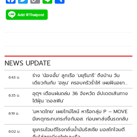
ac
wi
o
n
h
e
tt
p
e
ar
b
er
y
e
o
Li
o
n
k
k
NEWS UPDATE
ร่าง 'น้องอั้ม' ลูกเรือ 'มยุรีนารี' ถึงบ้าน วัน
6:43 น.
เดียวกันกับ 'ฮลุน' ครอบครัวร่ำไห้ เผยฝันอยาก
เป็นทหารเรือ
อุตุฯ เตือนฝนถล่ม 36 จังหวัด อัปเดตเส้นทาง
6:35 น.
ไต้ฝุ่น 'ดอลฟิน'
'มหาดไทย' เผยไทม์ไลน์ หารือกลุ่ม P – MOVE
6:19 น.
มีเหตุกระทบกระทั่งกับอส. ก่อนพาส่งขึ้นรถกลับ
ยูเครนโจมตีโรงกลั่นน้ำมันรัสเซีย มอสโกโจมตี
6:02 น.
คืนใส่สถานีรถไฟและเรือ