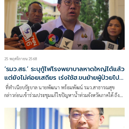
25 พฤศจิกายน 2568
‘รมว.สธ.’ ระบุกู้ไฟโรงพยาบาลหาดใหญ่ได้แล้ว
แต่ยังไม่ค่อยเสถียร เร่งใช้ฮ.ขนย้ายผู้ป่วยไป
รพ.ใกล้เคียง
ที่ทำเนียบรัฐบาล นายพัฒนา พร้อมพัฒน์ รมว.สาธารณสุข
กล่าวก่อนเข้าร่วมประชุมแก้ไขปัญหาน้ำท่วมจังหวัดภาคใต้ ถึง
การช่วยเหลือโรงพย