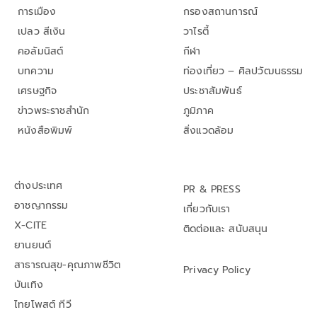
การเมือง
กรองสถานการณ์
เปลว สีเงิน
วาไรตี้
คอลัมนิสต์
กีฬา
บทความ
ท่องเที่ยว – ศิลปวัฒนธรรม
เศรษฐกิจ
ประชาสัมพันธ์
ข่าวพระราชสำนัก
ภูมิภาค
หนังสือพิมพ์
สิ่งแวดล้อม
ต่างประเทศ
PR & PRESS
อาชญากรรม
เกี่ยวกับเรา
X-CITE
ติดต่อและ สนับสนุน
ยานยนต์
สาธารณสุข-คุณภาพชีวิต
Privacy Policy
บันเทิง
ไทยโพสต์ ทีวี