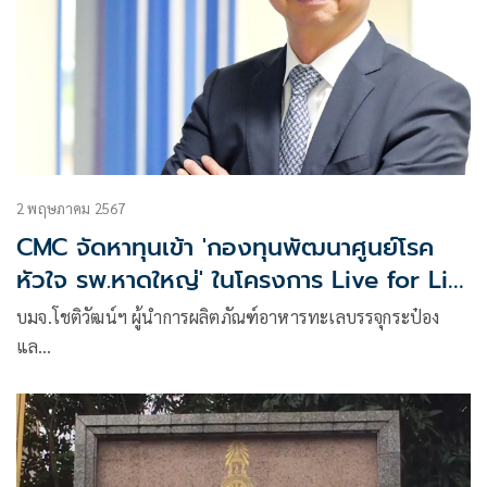
2 พฤษภาคม 2567
CMC จัดหาทุนเข้า 'กองทุนพัฒนาศูนย์โรค
หัวใจ รพ.หาดใหญ่' ในโครงการ Live for Life
ชีวิตต่อชีวิต
บมจ.โชติวัฒน์ฯ ผู้นำการผลิตภัณฑ์อาหารทะเลบรรจุกระป๋อง
แล…