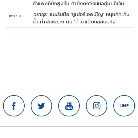
กำแพงก็ยังสูงขึ้น ถ้ายังคงวิ่งชนอยู่มันก็เจ็บ
หัวอีก
'วราวุธ' แนะรับมือ 'ซูเปอร์เอลนีโญ' หนุนกักเก็บ
16:03 น.
น้ำ-ทำฝนหลวง ดัน 'ทำนาเปียกสลับแห้ง'