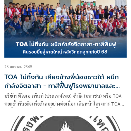
26 มกราคม 2569
TOA ไม่ทิ้งกัน เคียงข้างพี่น้องชาวใต้ ผนึก
กำลังจิตอาสา - ทาสีฟื้นฟูโรงพยาบาลและ
โรงเรียน คืนรอยยิ้มสู่หาดใหญ่ หลังวิกฤต
บริษัท ทีโอเอ เพ้นท์ (ประเทศไทย) จำกัด (มหาชน) หรือ TOA
อุทกภัยปี 68
ตอกย้ำพันธกิจเพื่อสังคมอย่างต่อเนื่อง เดินหน้าโครงการ TOA
ไม่ทิ้งกัน ‘รวมพลังไทย ฟื้นฟูน้ำท่วมภาคใต้’ ลงพื้นที่
อ.หาดใหญ่