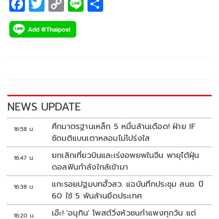
F
T
C
Li
S
ac
wi
o
n
h
e
tt
p
e
ar
b
er
y
e
o
Li
o
n
k
k
NEWS UPDATE
ศึกมาตรฐานเหล็ก 5 หมื่นล้านเดือด! ฝ่าย IF
16:58 น.
ซัดมติแบนเตาหลอมไม่โปร่งใส
ยกเลิกเที่ยวบินและเร่งอพยพในจีน พายุไต้ฝุ่น
16:47 น.
ดอลฟินกำลังใกล้เข้ามา
แกะรอยปฐมบทฮั้วสว. แฉบันทึกประชุม สนช. ปี
16:38 น.
60 ใช้ 5 พันล้านยึดประเทศ
เอ๊ะ! 'อนุทิน' โพสต์วิ่งหัวชนกำแพงทุกวัน แต่
16:20 น.