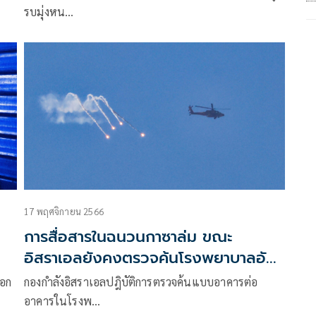
รบมุ่งหน…
17 พฤศจิกายน 2566
การสื่อสารในฉนวนกาซาล่ม ขณะ
อิสราเอลยังคงตรวจค้นโรงพยาบาลอัล-
ชิฟา
อก
กองกำลังอิสราเอลปฎิบัติการตรวจค้นแบบอาคารต่อ
อาคารในโรงพ…