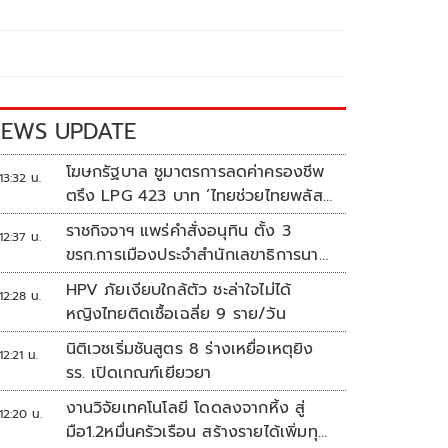
EWS UPDATE
โฆษกรัฐบาล ชูมาตรการลดค่าครองชีพ
13:32 น.
ตรึง LPG 423 บาท ‘ไทยช่วยไทยพลัส’
ดันเงินหมุนแสนล้าน
ราชกิจจาฯ แพร่คำสั่งอนุทิน ตั้ง 3
12:37 น.
ขรก.การเมืองประจำสำนักเลขาธิการนา
ยกฯ
HPV ภัยเงียบใกล้ตัว ชะล่าใจไม่ได้
12:28 น.
หญิงไทยติดเชื้อเฉลี่ย 9 ราย/วัน
นิติเวชเริ่มชันสูตร 8 ร่างเหยื่อเหตุยิง
12:21 น.
รร. เปิดเกณฑ์เยียวยา
งานวิจัยเทคโนโลยี โดดลงจากหิ้ง สู่
12:20 น.
มือ1.2หมื่นครัวเรือน สร้างรายได้เพิ่มทุก