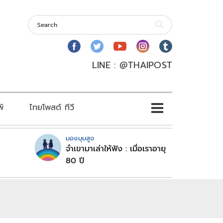
LINE : @THAIPOST
พ์
ไทยโพสต์ ทีวี
มองมุมสูง
จำเขามาเล่าให้ฟัง : เมื่อเราอายุ
80 ปี