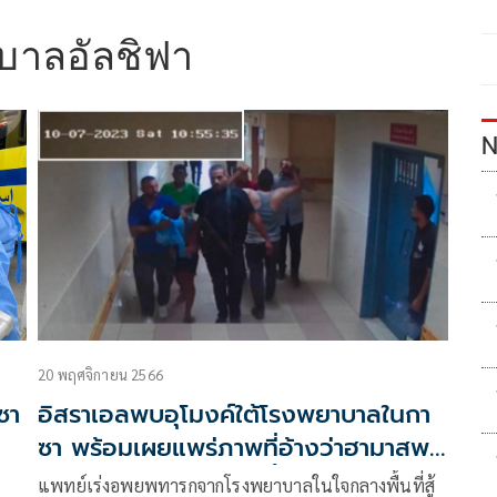
บาลอัลชิฟา
N
20 พฤศจิกายน 2566
ซา
อิสราเอลพบอุโมงค์ใต้โรงพยาบาลในกา
ซา พร้อมเผยแพร่ภาพที่อ้างว่าฮามาสพา
ตัวประกันมายังสถานที่นี้
แพทย์เร่งอพยพทารกจากโรงพยาบาลในใจกลางพื้นที่สู้