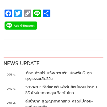
F
T
C
Li
S
ac
wi
o
n
h
e
tt
p
e
ar
b
er
y
e
o
Li
o
n
k
k
NEWS UPDATE
'ก้อง ห้วยไร่' แจ้งข่าวเศร้า 'น้องพั้นช์' ลูก
0:53 น.
บุญธรรมเสียชีวิต
'VIVANT' ซีรีส์แอคชันฟอร์มยักษ์แดนปลาดิบ
0:45 น.
ซีซันใหม่ยกกองลุยเดือดในไทย
ล่มซ้ำซาก สุญญากาศกสทช. สรณไม่ถอย-
0:01 น.