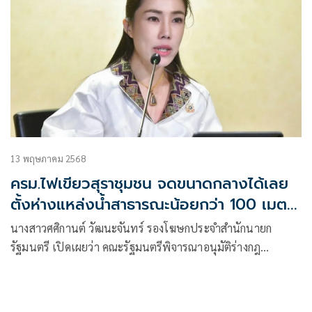
13 พฤษภาคม 2568
ครม.ไฟเขียวสุราชุมชน จดขนาดกลางได้เลย
ตั้งห่างแหล่งน้ำสาธารณะน้อยกว่า 100 เมตร
ได้
นางสาวศศิกานต์ วัฒนะจันทร์ รองโฆษกประจำสำนักนายก
รัฐมนตรี เปิดเผยว่า คณะรัฐมนตรีพิจารณาอนุมัติร่างกฎ
กระทรวงการผลิตสุรา (ฉบับที่..) พ.ศ. … ตามที่กระทรวงการคลัง
(กค.) เสนอ ซึ่งมีสาระสำคัญเป็นการแก้ไขเพิ่มเติมกฎกระทรวง
การผลิตสุรา