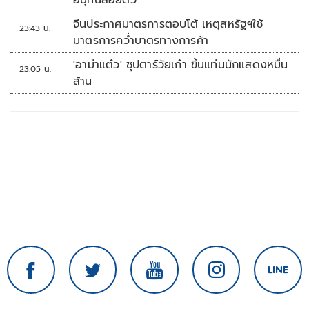
อนุทินลอยตัว
จีนประกาศมาตรการตอบโต้ เหตุสหรัฐฯใช้
23:43 น.
มาตรการคว่ำบาตรทางการค้า
'อาม่าแต๋ว' ซุปตาร์วัยเก๋า ขึ้นแท่นนักแสดงหมื่น
23:05 น.
ล้าน