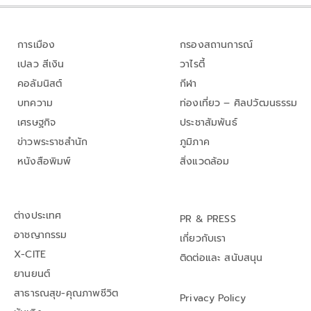
การเมือง
กรองสถานการณ์
เปลว สีเงิน
วาไรตี้
คอลัมนิสต์
กีฬา
บทความ
ท่องเที่ยว – ศิลปวัฒนธรรม
เศรษฐกิจ
ประชาสัมพันธ์
ข่าวพระราชสำนัก
ภูมิภาค
หนังสือพิมพ์
สิ่งแวดล้อม
ต่างประเทศ
PR & PRESS
อาชญากรรม
เกี่ยวกับเรา
X-CITE
ติดต่อและ สนับสนุน
ยานยนต์
สาธารณสุข-คุณภาพชีวิต
Privacy Policy