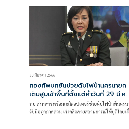
เอกหญิงสมเด็จพระกนิษฐาธิราชเจ้า กรมสมเด็จพระ
รัตนราชสุุดาสยามบรมราชกุมารี ณ หอประชุมโรงเรี
นายร้อยพระจุลจอมเกล้า
30 มีนาคม 2566
กองทัพบกยันช่วยดับไฟป่านครนายก
เต็มสูบเข้าพื้นที่ตั้งแต่ค่ำวันที่ 29 มี.ค.
ทบ.ส่งทหารพร้อมเฮลิคอปเตอร์ช่วยดับไฟป่าที่นคร
จับมือทุกภาคส่วน เร่งคลี่คลายสถานการณ์ให้ยุติโดยเร