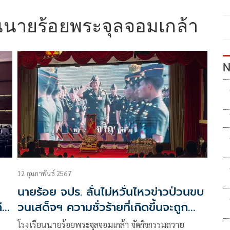
นนายร้อยพระจุลจอมเกล้า
N
12 กุมภาพันธ์ 2567
นายร้อย จปร. ลั่นไม่หวั่นไหวข่าวป่วนขบ
๊ง
วนเสด็จฯ ความชั่วร้ายที่เกิดขึ้นจะถูก
ขจัดออกไป
โรงเรียนนายร้อยพระจุลจอมเกล้า จัดกิจกรรมถวาย