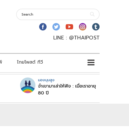
LINE : @THAIPOST
พ์
ไทยโพสต์ ทีวี
มองมุมสูง
จำเขามาเล่าให้ฟัง : เมื่อเราอายุ
80 ปี