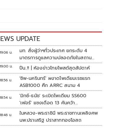
EWS UPDATE
มท. สั่งผู้ว่าฯทั่วประเทศ ยกระดับ 4
19:06 น.
มาตรการดูแลความปลอดภัยในสถาน
ศึกษา
19:00 น.
ปืน..!! | ห้องข่าวไทยโพสต์สุดสัปดาห์
'ชิพ-นครินทร์' ผงาดโพเดียมเรซแรก
18:56 น.
ASB1000 ศึก ARRC สนาม 4
'มิกซ์-ธนัช' ระเบิดโพเดียม SS600
18:54 น.
'เฟอร์' แซงเดือด 13 คันคว้า
แต้ม ศึก ARRC สนาม 4
ในหลวง-พระราชินี พระราชทานเพลิงศพ
18:46 น.
นพ.ปราเสริฐ ปราสาททองโอสถ