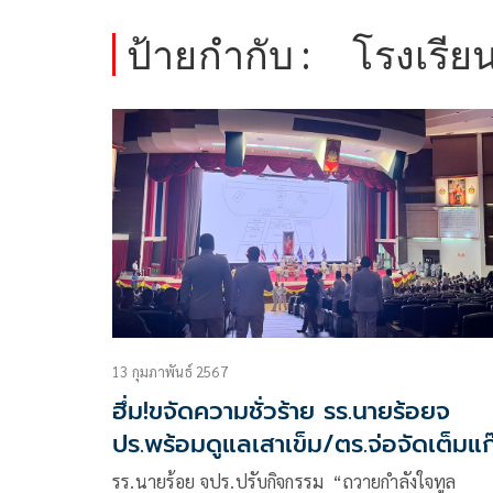
ป้ายกำกับ :
โรงเรีย
13 กุมภาพันธ์ 2567
ฮึ่ม!ขจัดความชั่วร้าย รร.นายร้อยจ
ปร.พร้อมดูแลเสาเข็ม/ตร.จ่อจัดเต็มแก
ป่วน
รร.นายร้อย จปร.ปรับกิจกรรม “ถวายกำลังใจทูล