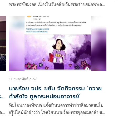
พระพรชัยมงคล เนื่องในวันคล้ายวันพระราชสมภพพล
เอกหญิงสมเด็จพระกนิษฐาธิราชเจ้า กรมสมเด็จพระเทพ
รัตนราชสุุดาสยามบรมราชกุมารี ณ หอประชุมโรงเรียน
นายร้อยพระจุลจอมเกล้า จังหวัดนครนายก โดยมีพลโท
ไกรภพ ไชยพันธุ์ ผู้บัญชาการโรงเรียนนายร้อยพระ
จุลจอมเกล้า เป็นประธานในพิธี
11 กุมภาพันธ์ 2567
นายร้อย จปร. ขยับ จัดกิจกรรม ‘ถวาย
ร
กำลังใจ ทูลกระหม่อมอาจารย์’
ทีมโฆษกกองทัพบก แจ้งกำหนดการทำข่าวสื่อมวลชนใน
ล
กรุ๊ปไลน์นักข่าวว่า โรงเรียนนายร้อยพระจุลจอมเกล้า ขอ