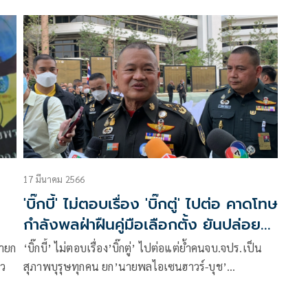
เทพ
เรียนเชิญสื่อมวลชนร่วมทำข่าว กิจกรรม ‘ถวายกำลังใจ
ยน
ทูลกระหม่อมอาจารย์’
17 มีนาคม 2566
'บิ๊กบี้' ไม่ตอบเรื่อง 'บิ๊กตู่' ไปต่อ คาดโทษ
กำลังพลฝ่าฝืนคู่มือเลือกตั้ง ยันปล่อย
ฟรีโหวต
นายก
‘บิ๊กบี้’ ไม่ตอบเรื่อง’บิ๊กตู่’ ไปต่อแต่ย้ำคนจบ.จปร.เป็น
็ว
สุภาพบุรุษทุกคน ยก’นายพลไอเซนฮาวร์-บุช’
จบรร.ทหารก็เป็นประธานาธิบดีสหรัฐฯ ได้ คาดโทษกำลัง
พลฝ่าฝืนคู่มือเลือกตั้งเพราะเป็นคำสั่ง ยันปล่อยฟรีโหวต