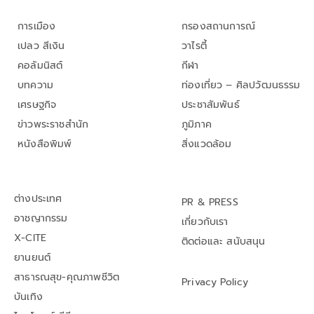
การเมือง
กรองสถานการณ์
เปลว สีเงิน
วาไรตี้
คอลัมนิสต์
กีฬา
บทความ
ท่องเที่ยว – ศิลปวัฒนธรรม
เศรษฐกิจ
ประชาสัมพันธ์
ข่าวพระราชสำนัก
ภูมิภาค
หนังสือพิมพ์
สิ่งแวดล้อม
ต่างประเทศ
PR & PRESS
อาชญากรรม
เกี่ยวกับเรา
X-CITE
ติดต่อและ สนับสนุน
ยานยนต์
สาธารณสุข-คุณภาพชีวิต
Privacy Policy
บันเทิง