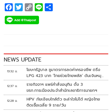
F
T
C
Li
S
ac
wi
o
n
h
e
tt
p
e
ar
b
er
y
e
o
Li
o
n
k
k
NEWS UPDATE
โฆษกรัฐบาล ชูมาตรการลดค่าครองชีพ ตรึง
13:32 น.
LPG 423 บาท ‘ไทยช่วยไทยพลัส’ ดันเงินหมุน
แสนล้าน
ราชกิจจาฯ แพร่คำสั่งอนุทิน ตั้ง 3
12:37 น.
ขรก.การเมืองประจำสำนักเลขาธิการนายกฯ
HPV ภัยเงียบใกล้ตัว ชะล่าใจไม่ได้ หญิงไทย
12:28 น.
ติดเชื้อเฉลี่ย 9 ราย/วัน