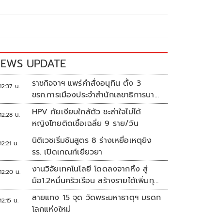
EWS UPDATE
ราชกิจจาฯ แพร่คำสั่งอนุทิน ตั้ง 3
12:37 น.
ขรก.การเมืองประจำสำนักเลขาธิการนา
ยกฯ
HPV ภัยเงียบใกล้ตัว ชะล่าใจไม่ได้
12:28 น.
หญิงไทยติดเชื้อเฉลี่ย 9 ราย/วัน
นิติเวชเริ่มชันสูตร 8 ร่างเหยื่อเหตุยิง
12:21 น.
รร. เปิดเกณฑ์เยียวยา
งานวิจัยเทคโนโลยี โดดลงจากหิ้ง สู่
12:20 น.
มือ1.2หมื่นครัวเรือน สร้างรายได้เพิ่มทุก
เดือน
ลายแทง 15 จุด วัดพระมหาธาตุฯ มรดก
12:15 น.
โลกแห่งใหม่