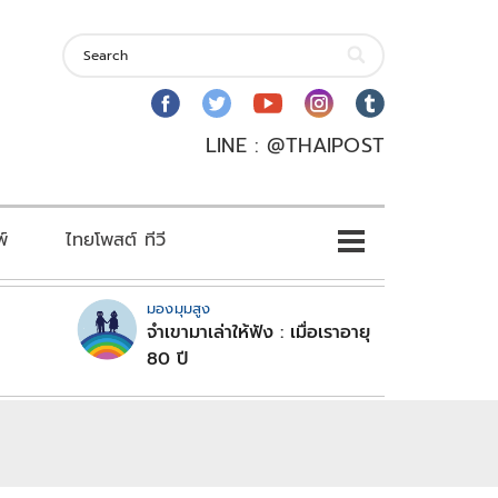
LINE : @THAIPOST
พ์
ไทยโพสต์ ทีวี
มองมุมสูง
จำเขามาเล่าให้ฟัง : เมื่อเราอายุ
80 ปี