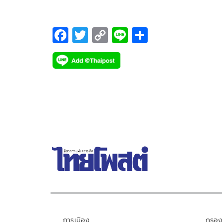
F
T
C
Li
S
ac
wi
o
n
h
e
tt
p
e
ar
b
er
y
e
o
Li
o
n
k
k
การเมือง
กรอง