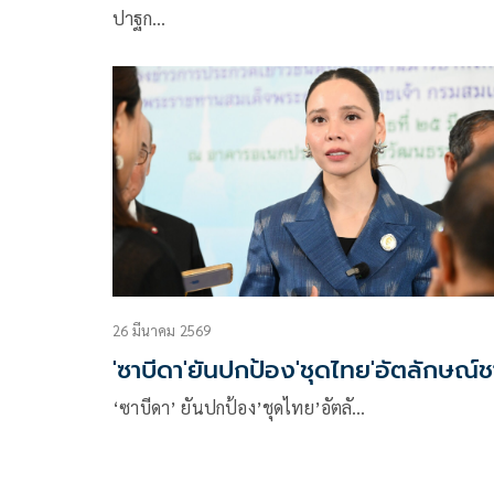
ปาฐก…
26 มีนาคม 2569
'ซาบีดา'ยันปกป้อง'ชุดไทย'อัตลักษณ์ช
‘ซาบีดา’ ยันปกป้อง’ชุดไทย’อัตลั…