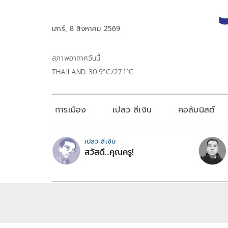
เสาร์, 8 สิงหาคม 2569
สภาพอากาศวันนี้
THAILAND 30.9°C/27.1°C
การเมือง
เปลว สีเงิน
คอลัมนิสต์
เปลว สีเงิน
สวัสดี...คุณครู!