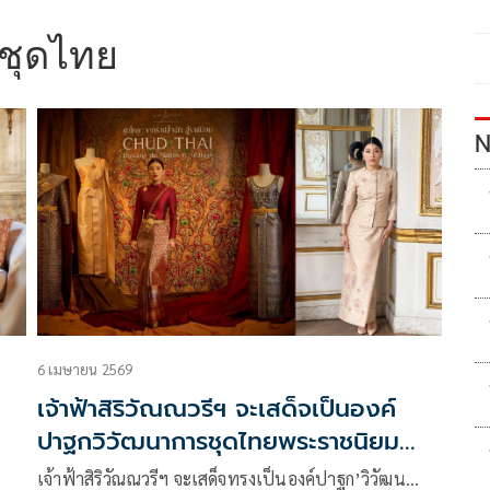
ชุดไทย
N
6 เมษายน 2569
เจ้าฟ้าสิริวัณณวรีฯ จะเสด็จเป็นองค์
ปาฐกวิวัฒนาการชุดไทยพระราชนิยม
โรดโชว์กรุงเฮก
์
เจ้าฟ้าสิริวัณณวรีฯ จะเสด็จทรงเป็นองค์ปาฐก’วิวัฒน…