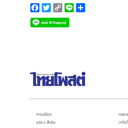
F
T
C
Li
S
ac
wi
o
n
h
e
tt
p
e
ar
b
er
y
e
o
Li
o
n
k
k
การเมือง
กรอง
เปลว สีเงิน
วาไรตี