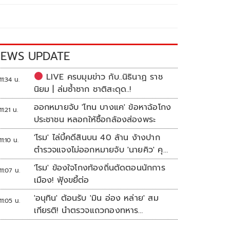
EWS UPDATE
LIVE ครบมุมข่าว กับ..นิธินาฏ ราช
11:34 น.
นิยม | ล่มซ้ำซาก ชาติสะดุด..!
ออกหมายจับ 'โทน บางแค' ข้อหาฉ้อโกง
11:21 น.
ประชาชน หลอกให้ซื้อกล้องส่องพระ
'โรม' ไล่บี้คดีสินบน 40 ล้าน ง้างปาก
11:10 น.
ตำรวจแจงไม่ออกหมายจับ 'นายคิว' คุม
เว็บพนัน
'โรม' ข้องใจโกงท้องถิ่นตัดตอนนักการ
11:07 น.
เมือง! ฟุ้งขยี้ต่อ
'อนุทิน' ต้อนรับ 'มิน อ่อง หล่าย' สม
11:05 น.
เกียรติ! นำตรวจแถวกองทหาร
เกียรติยศ