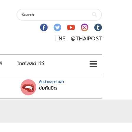
LINE : @THAIPOST
พ์
ไทยโพสต์ ทีวี
คันปากอยากเล่า
ข่มกันมิด