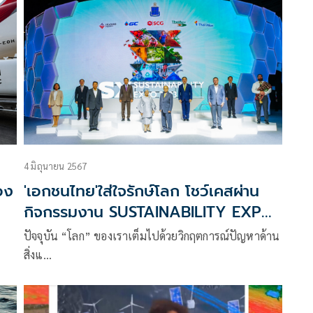
แทบอยู่ไม่ไหว หลายพื้นทื่เจอกับภาวะร้อนและแล้งยาว
มาแล้ว เมื่อเข้าสู่ฤดูฝน เจอฝนถล่มหนักระยะสั้นๆ ทำให้
เกิดน้ำท่วม ดินถล่ม
4 มิถุนายน 2567
อง
'เอกชนไทย'ใส่ใจรักษ์โลก โชว์เคสผ่าน
กิจกรรมงาน SUSTAINABILITY EXPO
วันที่ 27 ก.ย. - 6 ต.ค.67
ปัจจุบัน “โลก” ของเราเต็มไปด้วยวิกฤตการณ์ปัญหาด้าน
สิ่งแ…