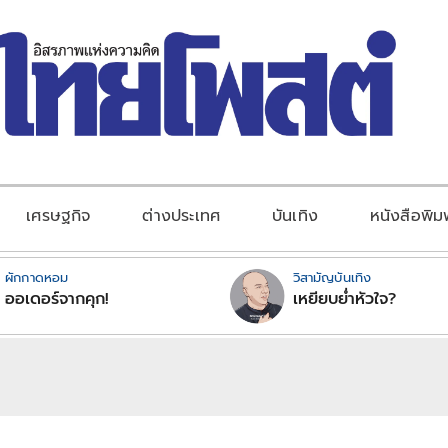
เศรษฐกิจ
ต่างประเทศ
บันเทิง
หนังสือพิม
ผักกาดหอม
วิสามัญบันเทิง
ออเดอร์จากคุก!
เหยียบย่ำหัวใจ?