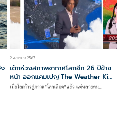
2 เมษายน 2567
้ง
เด็กห่วงสภาพอากาศโลกอีก 26 ปีข้าง
หน้า ออกแคมเปญ'The Weather Kids'
กระตุ้นรีบแก้ไข
เมื่อโลกก้าวสู่ภาวะ”โลกเดือด”แล้ว แต่หลายคน…