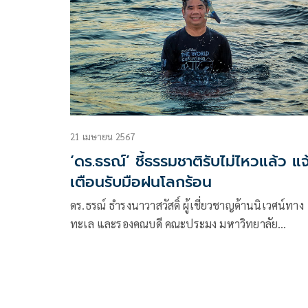
21 เมษายน 2567
‘ดร.ธรณ์’ ชี้ธรรมชาติรับไม่ไหวแล้ว แจ
เตือนรับมือฝนโลกร้อน
ดร.ธรณ์ ธำรงนาวาสวัสดิ์ ผู้เชี่ยวชาญด้านนิเวศน์ทาง
ทะเล และรองคณบดี คณะประมง มหาวิทยาลัย
เกษตรศาสตร์ ได้ระบุข้อความผ่าน เฟซบุ๊ก “Thon
Thamrongnawasawat”