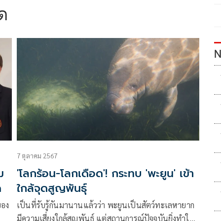
ด
N
7 ตุลาคม 2567
ม
'โลกร้อน-โลกเดือด'! กระทบ 'พะยูน' เข้า
ด
ใกล้จุดสูญพันธุ์
ของ
เป็นที่รับรู้กันมานานแล้วว่า พะยูนเป็นสัตว์ทะเลหายาก
มีความเสี่ยงใกล้สูญพันธุ์ แต่สถานการณ์ปัจจุบันยิ่งทำให้