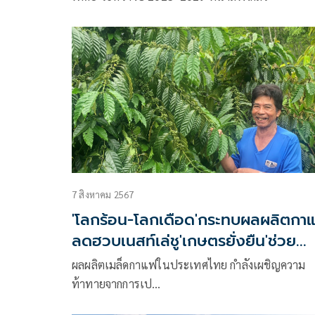
7 สิงหาคม 2567
'โลกร้อน-โลกเดือด'กระทบผลผลิตกา
ลดฮวบเนสท์เล่ชู'เกษตรยั่งยืน'ช่วย
เกษตรกรรับมือ
ผลผลิตเมล็ดกาแฟในประเทศไทย กำลังเผชิญความ
ท้าทายจากการเป…